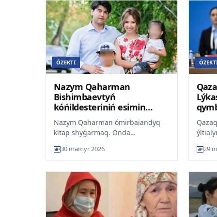
ÓZEKTI
ÓZEKT
Nazym Qaharman
Qaza
Bishimbaevtyń
Lýka
kóńildesteriniń esimin
qymb
jariialaidy
Nazym Qaharman ómirbaiandyq
Qazaq
kitap shyǵarmaq. Onda
ýltial
Bishimbaevtyń jeke ómirine qatysty
dep ha
30 mamyr 2026
29 m
tyń derekter bolýy múmkin, dep...
áńgime