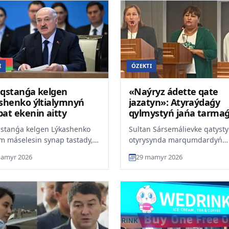
I
ÓZEKTI
qstanǵa kelgen
«Naýryz ádette qate
shenko ýltialymnyń
jazatyn»: Atyraýdaǵy
at ekenin aitty
qylmystyń jańa tarma
stanǵa kelgen Lýkashenko
Sultan Sársemálievke qatysty
ym máselesin synap tastady,
otyrysynda marqumdardyń
barlaidy ult.kz. Lýkashenko
týystary olardyń joǵalyp ket
amyr 2026
29 mamyr 2026
sin «árkim...
keiin WhatsApp-ta bóten...