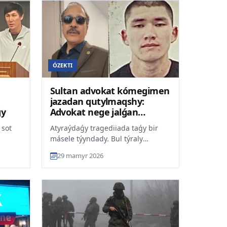
ÓZEKTI
Sultan advokat kómegimen
jazadan qutylmaqshy:
ǵy
Advokat nege jalǵan
sóiledi?
 sot
Atyraýdaǵy tragediiada taǵy bir
másele týyndady. Bul týraly
kennen
jýrnalist Janat Moldashova aitty,
29 mamyr 2026
dep habarlaidy ult.kz...