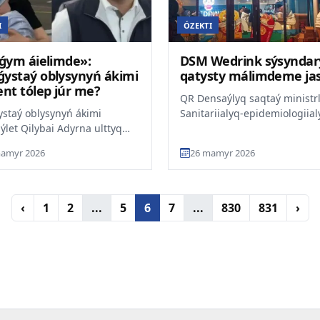
I
ÓZEKTI
yǵym áielimde»:
DSM Wedrink sýsynda
ystaý oblysynyń ákimi
qatysty málimdeme ja
ent tólep júr me?
QR Densaýlyq saqtaý ministrl
staý oblysynyń ákimi
Sanitariialyq-epidemiologiial
let Qilybai Adyrna ulttyq
baqylaý komiteti Wedrink
lynyń YouTube arnasyna
ónimderine qatysty jaǵd...
amyr 2026
26 mamyr 2026
 berdi, dep habarlaidy...
‹
1
2
...
5
6
7
...
830
831
›