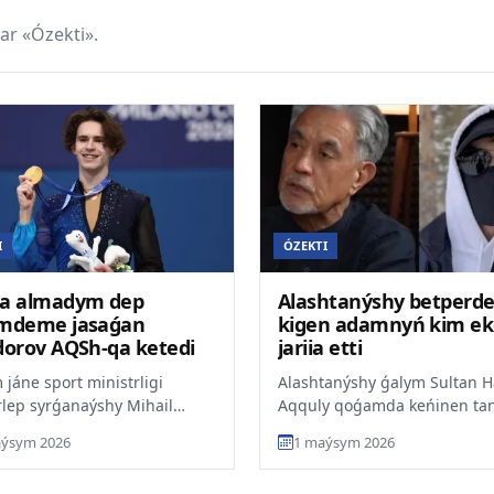
ar «Ózekti».
I
ÓZEKTI
a almadym dep
Alashtanýshy betperd
mdeme jasaǵan
kigen adamnyń kim ek
dorov AQSh-qa ketedi
jariia etti
 jáne sport ministrligi
Alashtanýshy ǵalym Sultan 
lep syrǵanaýshy Mihail
Aqquly qoǵamda keńinen ta
orov boiynsha týyndaǵan
betperdeli qaiyrymdylyq
ýsym 2026
1 maýsym 2026
mshart máselesiniń tol...
jasaýshynyń kim bolýy múmki