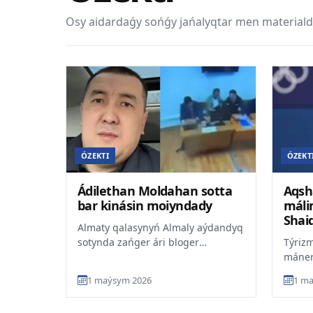
Osy aidardaǵy sońǵy jańalyqtar men materiald
ÓZEKTI
ÓZEKT
Ádilethan Moldahan sotta
Aqsh
bar kinásin moiyndady
máli
Shai
Almaty qalasynyń Almaly aýdandyq
sotynda zańger ári bloger
Týrizm
Ádilethan Moldahanǵa qatysty sot
máner
protsesi bastaldy. Ol «...
Shaid
1 maýsym 2026
1 ma
kelisi