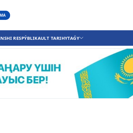
АМА
INSHI RESPÝBLIKA
ULT TARIHY
TAǴY