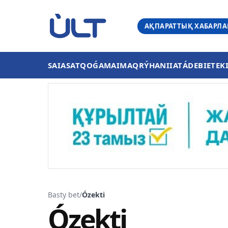
АҚПАРАТТЫҚ ХАБАРЛ
SAIASAT
QOǴAM
AIMAQ
RÝHANIIAT
ÁDEBIET
EK
Basty bet
/
Ózekti
Ózekti