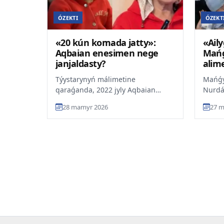
ÓZEKTI
ÓZEKT
«20 kún komada jatty»:
«Ail
Aqbaian enesimen nege
Mańǵ
janjaldasty?
alim
Týystarynyń málimetine
Mańǵy
qaraǵanda, 2022 jyly Aqbaian
Nurdáý
enesimen birge turýǵa bailanysty
porta
28 mamyr 2026
27 m
týyndaǵan kelispeýshilikterden...
suhbat