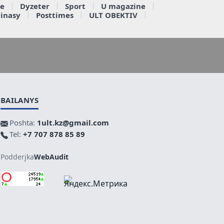
e
Dyzeter
Sport
U magazine
ainasy
Posttimes
ULT OBEKTIV
BAILANYS
Poshta:
1ult.kz@gmail.com
Tel:
+7 707 878 85 89
Podderjka
WebAudit