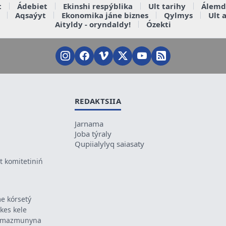
t
Ádebiet
Ekinshi respýblika
Ult tarihy
Álemd
Aqsaýyt
Ekonomika jáne biznes
Qylmys
Ult 
Aityldy - oryndaldy!
Ózekti
REDAKTSIIA
Jarnama
Joba týraly
Qupiialylyq saiasaty
 komitetiniń
e kórsetý
ikes kele
ń mazmunyna