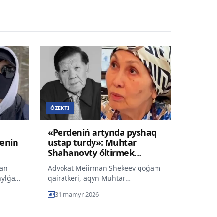
ÓZEKTI
e
«Perdeniń artynda pyshaq
enin
ustap turdy»: Muhtar
Shahanovty óltirmek
bolǵan kim?
Han
Advokat Meiirman Shekeev qoǵam
nylǵan
qairatkeri, aqyn Muhtar
Shahanovtyń 40 kúndik asyna
31 mamyr 2026
n...
qatysyp, onyń ult múddesi jolynd...