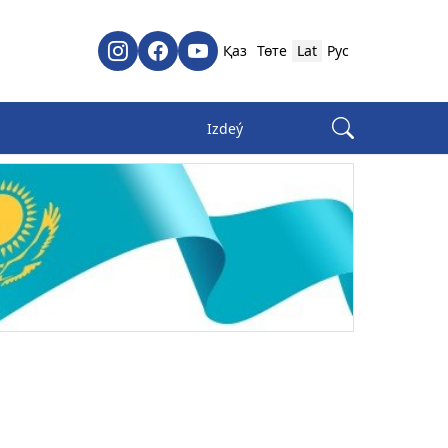
Қаз
Төте
Lat
Рус