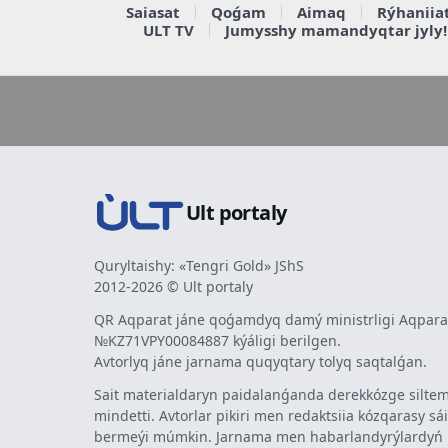
Saiasat
Qoǵam
Aimaq
Rýhaniia
ULT TV
Jumysshy mamandyqtar jyly!
Ult portaly
Quryltaishy: «Tengri Gold» JShS
2012-2026 © Ult portaly
QR Aqparat jáne qoǵamdyq damý ministrligi Aqparat
№KZ71VPY00084887 kýáligi berilgen.
Avtorlyq jáne jarnama quqyqtary tolyq saqtalǵan.
Sait materialdaryn paidalanǵanda derekkózge siltem
mindetti. Avtorlar pikiri men redaktsiia kózqarasy sá
bermeýi múmkin. Jarnama men habarlandyrýlardy