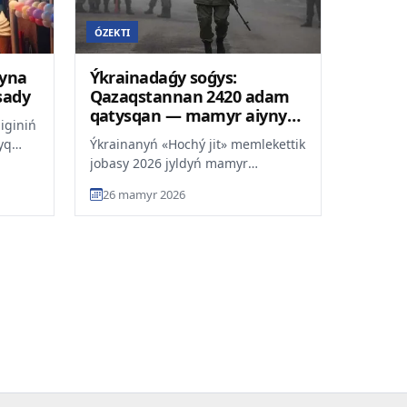
ÓZEKTI
ryna
Ýkrainadaǵy soǵys:
sady
Qazaqstannan 2420 adam
qatysqan — mamyr aiynyń
iginiń
esebi
yq
Ýkrainanyń «Hochý jit» memlekettik
jobasy 2026 jyldyń mamyr
aiyndaǵy málimet boiynsha Resei
26 mamyr 2026
Qorǵanys ministrligimen...