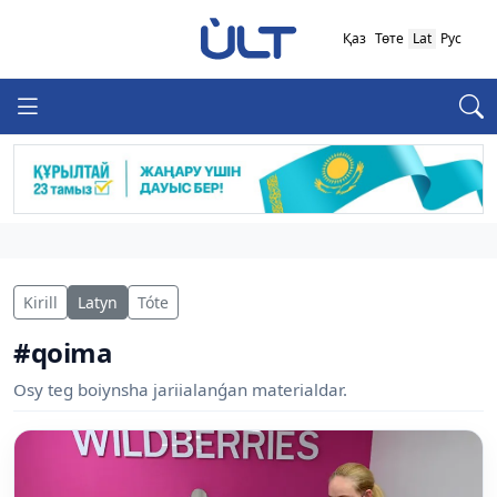
Қаз
Төте
Lat
Рус
Kirill
Latyn
Tóte
#qoima
Osy teg boiynsha jariialanǵan materialdar.