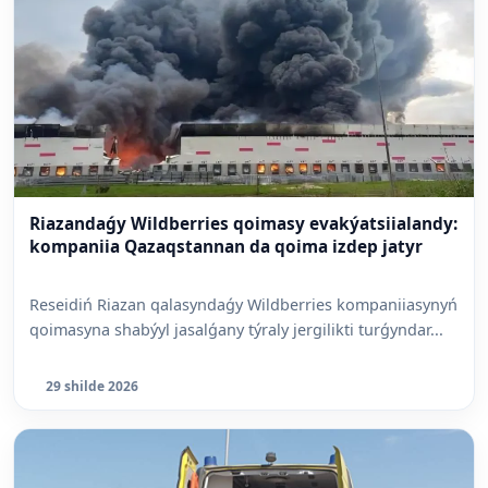
Riazandaǵy Wildberries qoimasy evakýatsiialandy:
kompaniia Qazaqstannan da qoima izdep jatyr
Reseidiń Riazan qalasyndaǵy Wildberries kompaniiasynyń
qoimasyna shabýyl jasalǵany týraly jergilikti turǵyndar...
29 shilde 2026