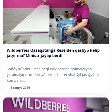
Wildberries Qazaqstanǵa Reseiden qashyp kelip
jatyr ma? Ministr jaýap berdi
Sońǵy kúnderi Reseidegi Wildberries qoimalaryna
ýkrainalyq drondardyń birneshe ret shabýyl jasaýy bul
kompanii...
5 tamyz 2026