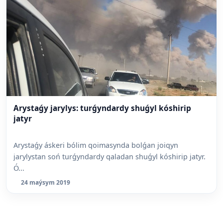
Arystaǵy jarylys: turǵyndardy shuǵyl kóshirip
jatyr
Arystaǵy áskeri bólim qoimasynda bolǵan joiqyn
jarylystan soń turǵyndardy qaladan shuǵyl kóshirip jatyr.
Ó...
24 maýsym 2019