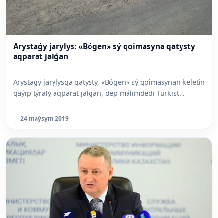
Arystaǵy jarylys: «Bógen» sý qoimasyna qatysty
aqparat jalǵan
Arystaǵy jarylysqa qatysty, «Bógen» sý qoimasynan keletin
qaýip týraly aqparat jalǵan, dep málimdedi Túrkist...
24 maýsym 2019