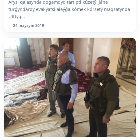
Arys qalasynda qoǵamdyq tártipti kúzetý jáne
turǵyndardy evakýatsiialaýǵa kómek kórsetý maqsatynda
Ulttyq...
24 maýsym 2019