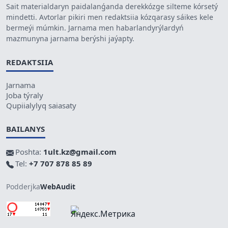
Sait materialdaryn paidalanǵanda derekkózge silteme kórsetý
mindetti. Avtorlar pikiri men redaktsiia kózqarasy sáikes kele
bermeýi múmkin. Jarnama men habarlandyrýlardyń
mazmunyna jarnama berýshi jaýapty.
REDAKTSIIA
Jarnama
Joba týraly
Qupiialylyq saiasaty
BAILANYS
Poshta:
1ult.kz@gmail.com
Tel:
+7 707 878 85 89
Podderjka
WebAudit