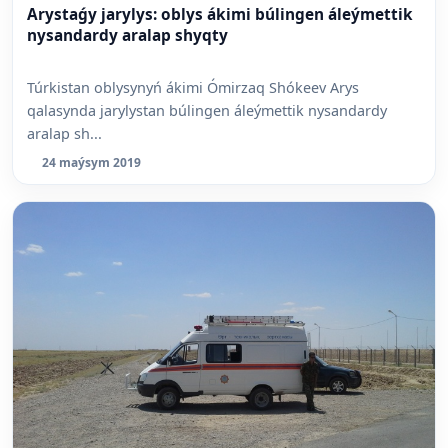
Arystaǵy jarylys: oblys ákimi búlingen áleýmettik
nysandardy aralap shyqty
Túrkistan oblysynyń ákimi Ómirzaq Shókeev Arys
qalasynda jarylystan búlingen áleýmettik nysandardy
aralap sh...
24 maýsym 2019