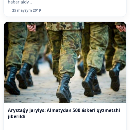
habarlaidy...
25 maýsym 2019
Arystaǵy jarylys: Almatydan 500 áskeri qyzmetshi
jiberildi