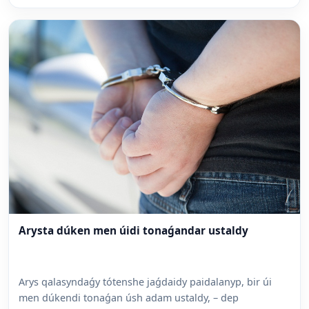
Arysta dúken men úidi tonaǵandar ustaldy
Arys qalasyndaǵy tótenshe jaǵdaidy paidalanyp, bir úi
men dúkendi tonaǵan úsh adam ustaldy, – dep