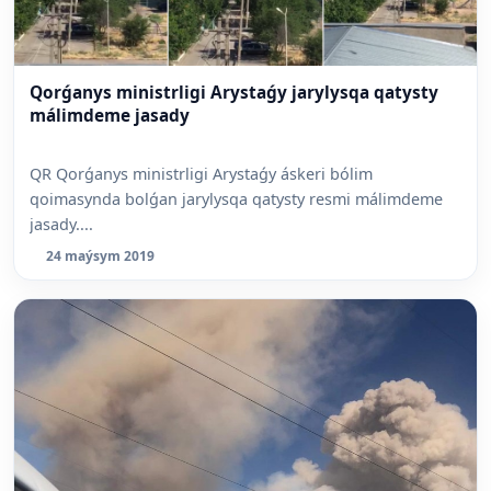
Qorǵanys ministrligi Arystaǵy jarylysqa qatysty
málimdeme jasady
QR Qorǵanys ministrligi Arystaǵy áskeri bólim
qoimasynda bolǵan jarylysqa qatysty resmi málimdeme
jasady....
24 maýsym 2019