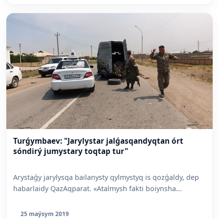
Turǵymbaev: "Jarylystar jalǵasqandyqtan órt
sóndirý jumystary toqtap tur"
Arystaǵy jarylysqa bailanysty qylmystyq is qozǵaldy, dep
habarlaidy QazAqparat. «Atalmysh fakti boiynsha...
25 maýsym 2019