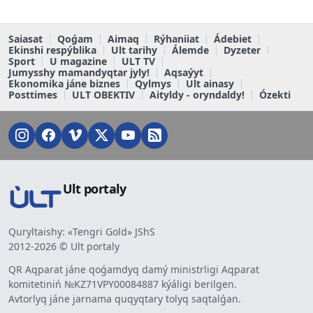
Saiasat
Qoǵam
Aimaq
Rýhaniiat
Ádebiet
Ekinshi respýblika
Ult tarihy
Álemde
Dyzeter
Sport
U magazine
ULT TV
Jumysshy mamandyqtar jyly!
Aqsaýyt
Ekonomika jáne biznes
Qylmys
Ult ainasy
Posttimes
ULT OBEKTIV
Aityldy - oryndaldy!
Ózekti
Ult portaly
Quryltaishy: «Tengri Gold» JShS
2012-2026 © Ult portaly
QR Aqparat jáne qoǵamdyq damý ministrligi Aqparat
komitetiniń №KZ71VPY00084887 kýáligi berilgen.
Avtorlyq jáne jarnama quqyqtary tolyq saqtalǵan.