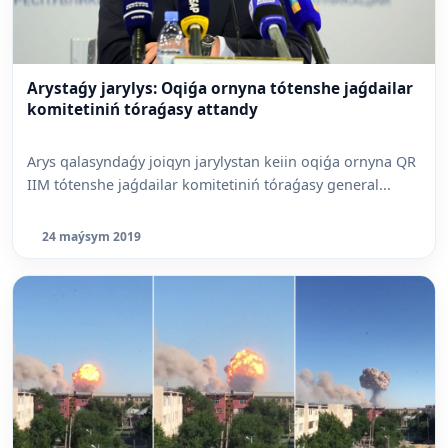
Arystaǵy jarylys: Oqiǵa ornyna tótenshe jaǵdailar
komitetiniń tóraǵasy attandy
Arys qalasyndaǵy joiqyn jarylystan keiin oqiǵa ornyna QR
IIM tótenshe jaǵdailar komitetiniń tóraǵasy general...
24 maýsym 2019