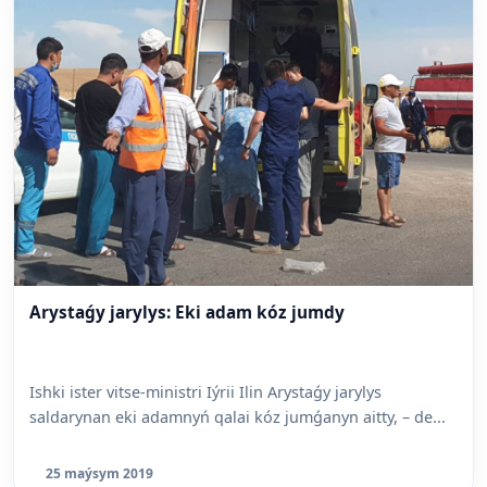
Arystaǵy jarylys: Eki adam kóz jumdy
Ishki ister vitse-ministri Iýrii Ilin Arystaǵy jarylys
saldarynan eki adamnyń qalai kóz jumǵanyn aitty, – de...
25 maýsym 2019