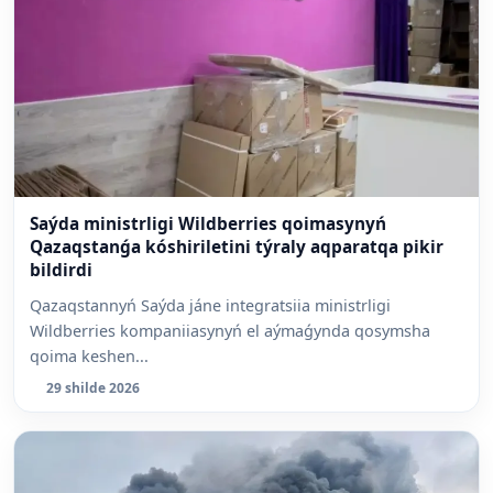
Saýda ministrligi Wildberries qoimasynyń
Qazaqstanǵa kóshiriletini týraly aqparatqa pikir
bildirdi
Qazaqstannyń Saýda jáne integratsiia ministrligi
Wildberries kompaniiasynyń el aýmaǵynda qosymsha
qoima keshen...
29 shilde 2026