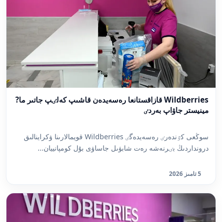
Wildberries قازاقستانعا رەسەيدەن قاشىپ كەلٸپ جاتىر ما?
مينيستر جاۋاپ بەردٸ
سوڭعى كٷندەرٸ رەسەيدەگٸ Wildberries قويمالارىنا ۋكراينالىق
درونداردىڭ بٸرنەشە رەت شابۋىل جاساۋى بۇل كومپانييان...
5 تامىز 2026