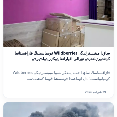
ساۋدا مينيسترلٸگٸ Wildberries قويماسىنىڭ قازاقستانعا
كٶشٸرٸلەتٸنٸ تۋرالى اقپاراتقا پٸكٸر بٸلدٸردٸ
قازاقستاننىڭ ساۋدا جەنە ينتەگراتسييا مينيسترلٸگٸ Wildberries
كومپانيياسىنىڭ ەل اۋماعىندا قوسىمشا قويما كەشەندە...
29 شٸلدە 2026