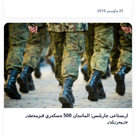
25 ماۋسىم 2019
ارىستاعى جارىلىس: الماتىدان 500 ەسكەري قىزمەتشٸ
جٸبەرٸلدٸ