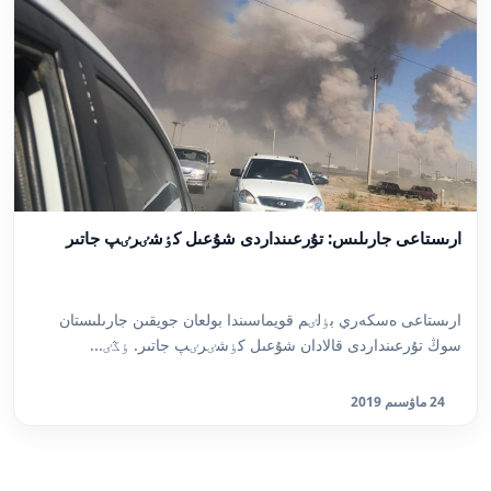
ارىستاعى جارىلىس: تۇرعىنداردى شۇعىل كٶشٸرٸپ جاتىر
ارىستاعى ەسكەري بٶلٸم قويماسىندا بولعان جويقىن جارىلىستان
سوڭ تۇرعىنداردى قالادان شۇعىل كٶشٸرٸپ جاتىر. ٶڭٸ...
24 ماۋسىم 2019