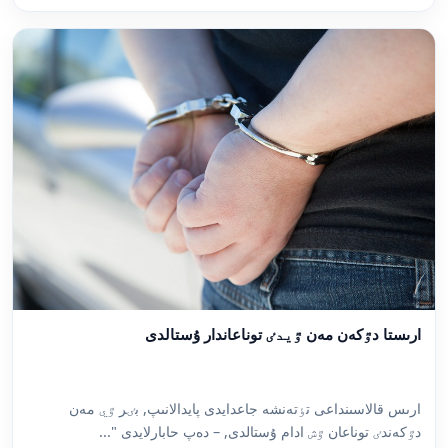
ارىستا دٷكەن مەن ٷيدٸ توناعاندار ۇستالدى
ارىس قالاسىنداعى تٶتەنشە جاعدايدى پايدالانىپ, بٸر ٷي مەن
دٷكەندٸ توناعان ٷش ادام ۇستالدى, – دەپ حابارلايدى "...