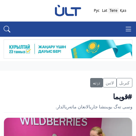
Рус
Lat
Төте
Қаз
كىرىل
لاتىن
تٶتە
#قويما
وسى تەگ بويىنشا جاريالانعان ماتەريالدار.