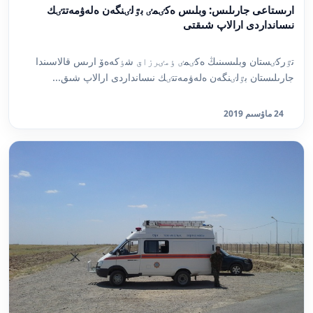
ارىستاعى جارىلىس: وبلىس ەكٸمٸ بٷلٸنگەن ەلەۋمەتتٸك
نىسانداردى ارالاپ شىقتى
تٷركٸستان وبلىسىنىڭ ەكٸمٸ ٶمٸرزاق شٶكەەۆ ارىس قالاسىندا
جارىلىستان بٷلٸنگەن ەلەۋمەتتٸك نىسانداردى ارالاپ شىق...
24 ماۋسىم 2019