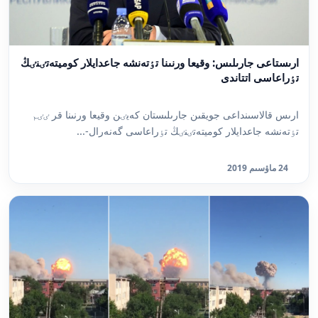
ارىستاعى جارىلىس: وقيعا ورنىنا تٶتەنشە جاعدايلار كوميتەتٸنٸڭ
تٶراعاسى اتتاندى
ارىس قالاسىنداعى جويقىن جارىلىستان كەيٸن وقيعا ورنىنا قر ٸٸم
تٶتەنشە جاعدايلار كوميتەتٸنٸڭ تٶراعاسى گەنەرال-...
24 ماۋسىم 2019