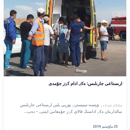
ارىستاعى جارىلىس: ەكٸ ادام كٶز جۇمدى
ٸشكٸ ٸستەر ۆيتسە-مينيسترٸ يۋريي يلين ارىستاعى جارىلىس
سالدارىنان ەكٸ ادامنىڭ قالاي كٶز جۇمعانىن ايتتى, – دەپ...
25 ماۋسىم 2019