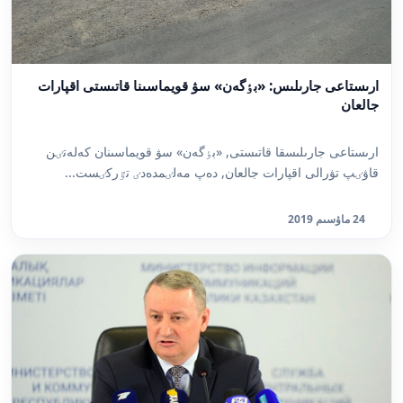
ارىستاعى جارىلىس: «بٶگەن» سۋ قويماسىنا قاتىستى اقپارات
جالعان
ارىستاعى جارىلىسقا قاتىستى, «بٶگەن» سۋ قويماسىنان كەلەتٸن
قاۋٸپ تۋرالى اقپارات جالعان, دەپ مەلٸمدەدٸ تٷركٸست...
24 ماۋسىم 2019