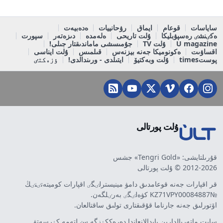
ساياسات
قوعام
ايماق
رۋحانييات
ەدەبيەت
ەكٸنشٸ رەسپۋبليكا
ۇلت تاريحى
ەلەمدە
دىزەتەر
سپورت
U magazine
ۇلت TV
جۇمىسشى ماماندىقتار جىلى!
اقساۋىت
ەكونوميكا جەنە بيزنەس
قىلمىس
ۇلت ايناسى
پوستtimes
ۇلت وبەكتيۆ
ايتىلدى - ورىندالدى!
ٶزەكتٸ
ۇلت پورتالى
قۇرىلتايشى: «Tengri Gold» جشس
2012-2026 © ۇلت پورتالى
قر اقپارات جەنە قوعامدىق دامۋ مينيسترلٸگٸ اقپارات كوميتەتٸنٸڭ
№KZ71VPY00084887 كۋەلٸگٸ بەرٸلگەن.
اۆتورلىق جەنە جارناما قۇقىقتارى تولىق ساقتالعان.
سايت ماتەريالدارىن پايدالانعاندا دەرەككٶزگە سٸلتەمە كٶرسەتۋ