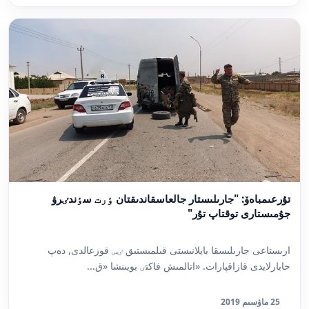
تۇرعىمباەۆ: "جارىلىستار جالعاسقاندىقتان ٶرت سٶندٸرۋ
جۇمىستارى توقتاپ تۇر"
ارىستاعى جارىلىسقا بايلانىستى قىلمىستىق ٸس قوزعالدى, دەپ
حابارلايدى قازاقپارات. «اتالمىش فاكتٸ بويىنشا «ق...
25 ماۋسىم 2019