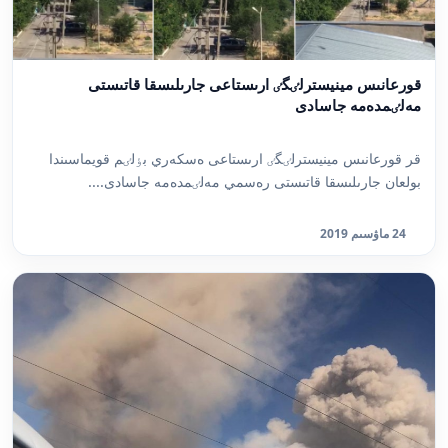
قورعانىس مينيسترلٸگٸ ارىستاعى جارىلىسقا قاتىستى
مەلٸمدەمە جاسادى
قر قورعانىس مينيسترلٸگٸ ارىستاعى ەسكەري بٶلٸم قويماسىندا
بولعان جارىلىسقا قاتىستى رەسمي مەلٸمدەمە جاسادى....
24 ماۋسىم 2019