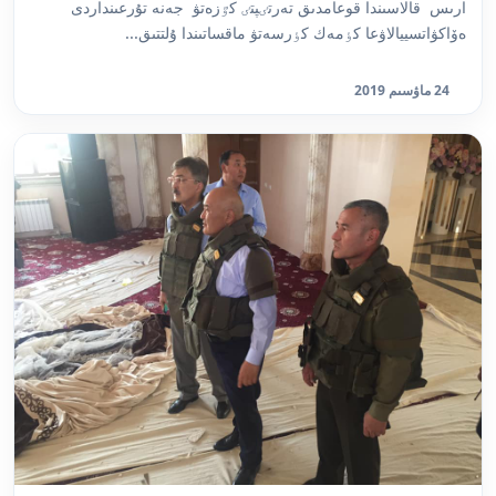
ارىس قالاسىندا قوعامدىق تەرتٸپتٸ كٷزەتۋ جەنە تۇرعىنداردى
ەۆاكۋاتسييالاۋعا كٶمەك كٶرسەتۋ ماقساتىندا ۇلتتىق...
24 ماۋسىم 2019