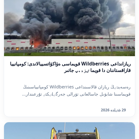
ريازانداعى Wildberries قويماسى ەۆاكۋاتسييالاندى: كومپانييا
قازاقستاننان دا قويما ٸزدەپ جاتىر
رەسەيدٸڭ ريازان قالاسىنداعى Wildberries كومپانيياسىنىڭ
قويماسىنا شابۋىل جاسالعانى تۋرالى جەرگٸلٸكتٸ تۇرعىندار...
29 شٸلدە 2026