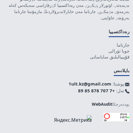
مٸندەتتٸ. اۆتورلار پٸكٸرٸ مەن رەداكتسييا كٶزقاراسى سەيكەس كەلە
بەرمەۋٸ مٷمكٸن. جارناما مەن حابارلاندىرۋلاردىڭ مازمۇنىنا جارناما
بەرۋشٸ جاۋاپتى.
رەداكتسييا
جارناما
جوبا تۋرالى
قۇپييالىلىق ساياساتى
بايلانىس
پوشتا:
1ult.kz@gmail.com
تەل:
+7 707 878 85 89
پوددەرجكا
WebAudit