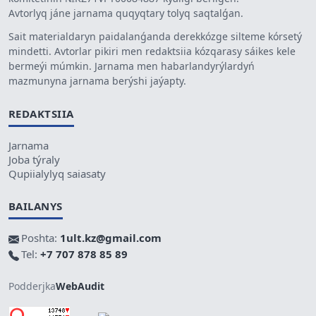
Avtorlyq jáne jarnama quqyqtary tolyq saqtalǵan.
Sait materialdaryn paidalanǵanda derekkózge silteme kórsetý
mindetti. Avtorlar pikiri men redaktsiia kózqarasy sáikes kele
bermeýi múmkin. Jarnama men habarlandyrýlardyń
mazmunyna jarnama berýshi jaýapty.
REDAKTSIIA
Jarnama
Joba týraly
Qupiialylyq saiasaty
BAILANYS
Poshta:
1ult.kz@gmail.com
Tel:
+7 707 878 85 89
Podderjka
WebAudit