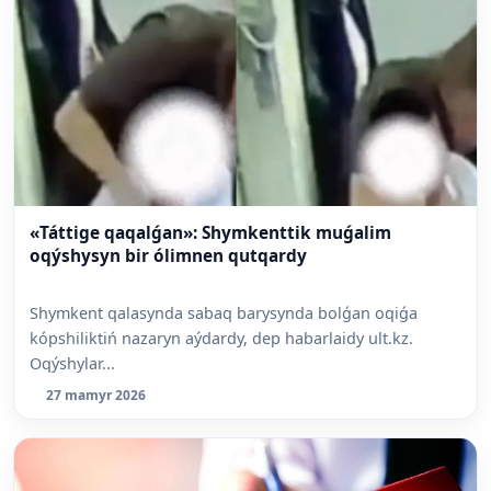
«Táttige qaqalǵan»: Shymkenttik muǵalim
oqýshysyn bir ólimnen qutqardy
Shymkent qalasynda sabaq barysynda bolǵan oqiǵa
kópshiliktiń nazaryn aýdardy, dep habarlaidy ult.kz.
Oqýshylar...
27 mamyr 2026