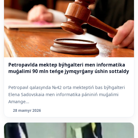
Petropavlda mektep býhgalteri men informatika
muǵalimi 90 mln teńge jymqyrǵany úshin sottaldy
Petropavl qalasynda №42 orta mekteptiń bas býhgalteri
Elena Sadovskaia men informatika pániniń muǵalimi
Amange...
28 mamyr 2026