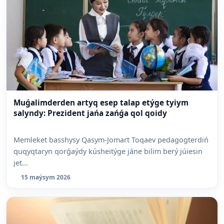
Muǵalimderden artyq esep talap etýge tyiym
salyndy: Prezident jańa zańǵa qol qoidy
Memleket basshysy Qasym-Jomart Toqaev pedagogterdiń
quqyqtaryn qorǵaýdy kúsheitýge jáne bilim berý júiesin
jet...
15 maýsym 2026