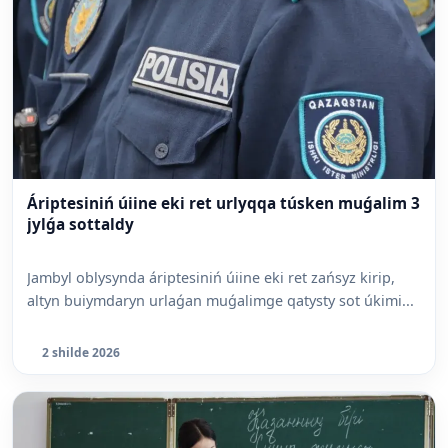
Áriptesiniń úiine eki ret urlyqqa túsken muǵalim 3
jylǵa sottaldy
Jambyl oblysynda áriptesiniń úiine eki ret zańsyz kirip,
altyn buiymdaryn urlaǵan muǵalimge qatysty sot úkimi...
2 shilde 2026