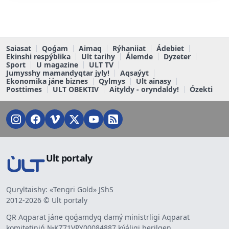
Saiasat
Qoǵam
Aimaq
Rýhaniiat
Ádebiet
Ekinshi respýblika
Ult tarihy
Álemde
Dyzeter
Sport
U magazine
ULT TV
Jumysshy mamandyqtar jyly!
Aqsaýyt
Ekonomika jáne biznes
Qylmys
Ult ainasy
Posttimes
ULT OBEKTIV
Aityldy - oryndaldy!
Ózekti
Ult portaly
Quryltaishy: «Tengri Gold» JShS
2012-2026 © Ult portaly
QR Aqparat jáne qoǵamdyq damý ministrligi Aqparat
komitetiniń №KZ71VPY00084887 kýáligi berilgen.