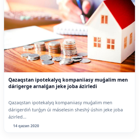
Qazaqstan ipotekalyq kompaniiasy muǵalim men
dárigerge arnalǵan jeke joba ázirledi
Qazaqstan ipotekalyq kompaniiasy muǵalim men
dárigerdiń turǵyn úi máselesin sheshý úshin jeke joba
ázirled...
14 qazan 2020