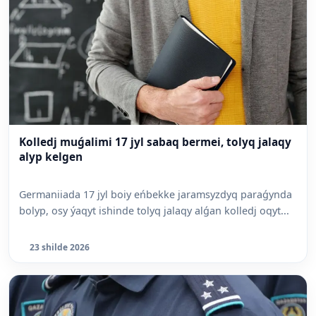
Kolledj muǵalimi 17 jyl sabaq bermei, tolyq jalaqy
alyp kelgen
Germaniiada 17 jyl boiy eńbekke jaramsyzdyq paraǵynda
bolyp, osy ýaqyt ishinde tolyq jalaqy alǵan kolledj oqyt...
23 shilde 2026