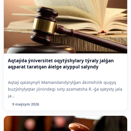
Aqtaýda ýniversitet oqytýshylary týraly jalǵan
aqparat taratqan áielge aiyppul salyndy
Aqtaý qalasynyń Mamandandyrylǵan ákimshilik quqyq
buzýshylyqtar jónindegi soty azamatsha R.-ǵa qatysty jala
ja...
9 maýsym 2026