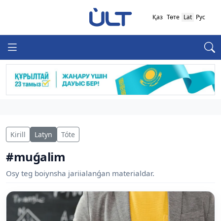
Қаз
Төте
Lat
Рус
Kirill
Latyn
Tóte
#muǵalim
Osy teg boiynsha jariialanǵan materialdar.