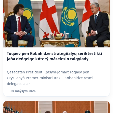
Toqaev pen Kobahidze strategiialyq seriktestikti
jańa deńgeige kóterý máselesin talqylady
Qazaqstan Prezidenti Qasym-Jomart Toqaev pen
Grýziianyń Premer-ministri Iraklii Kobahidze resmi
delegatsiialar...
30 maýsym 2026