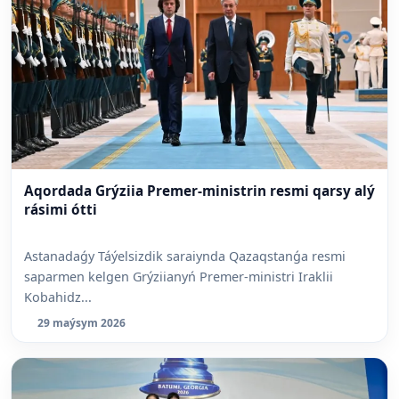
Aqordada Grýziia Premer-ministrin resmi qarsy alý
rásimi ótti
Astanadaǵy Táýelsizdik saraiynda Qazaqstanǵa resmi
saparmen kelgen Grýziianyń Premer-ministri Iraklii
Kobahidz...
29 maýsym 2026