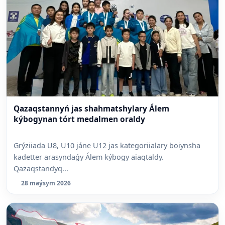
Qazaqstannyń jas shahmatshylary Álem
kýbogynan tórt medalmen oraldy
Grýziiada U8, U10 jáne U12 jas kategoriialary boiynsha
kadetter arasyndaǵy Álem kýbogy aiaqtaldy.
Qazaqstandyq...
28 maýsym 2026