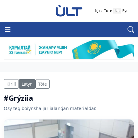
Қаз
Төте
Lat
Рус
Kirill
Latyn
Tóte
#Grýziia
Osy teg boiynsha jariialanǵan materialdar.