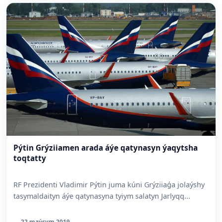
Pýtin Grýziiamen arada áýe qatynasyn ýaqytsha
toqtatty
RF Prezidenti Vladimir Pýtin juma kúni Grýziiaǵa jolaýshy
tasymaldaityn áýe qatynasyna tyiym salatyn Jarlyqq...
22 maýsym 2019