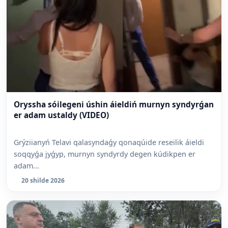
Oryssha sóilegeni úshin áieldiń murnyn syndyrǵan
er adam ustaldy (VIDEO)
Grýziianyń Telavi qalasyndaǵy qonaqúide reseilik áieldi
soqqyǵa jyǵyp, murnyn syndyrdy degen kúdikpen er
adam...
20 shilde 2026