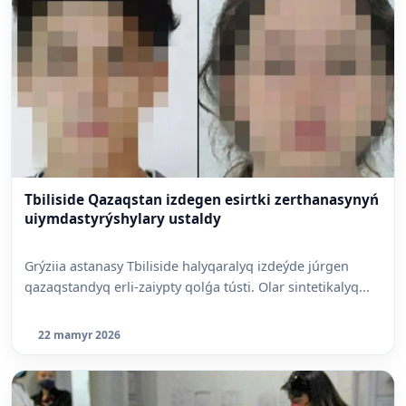
Tbiliside Qazaqstan izdegen esirtki zerthanasynyń
uiymdastyrýshylary ustaldy
Grýziia astanasy Tbiliside halyqaralyq izdeýde júrgen
qazaqstandyq erli-zaiypty qolǵa tústi. Olar sintetikalyq...
22 mamyr 2026