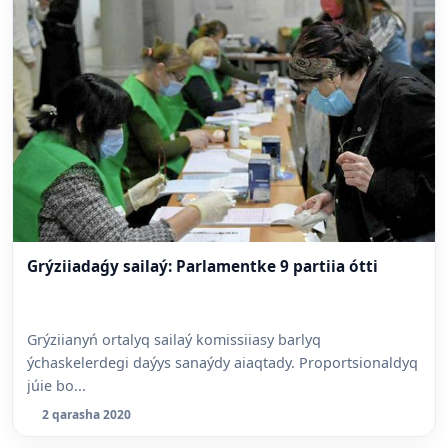
Grýziiadaǵy sailaý: Parlamentke 9 partiia ótti
Grýziianyń ortalyq sailaý komissiiasy barlyq
ýchaskelerdegi daýys sanaýdy aiaqtady. Proportsionaldyq
júie bo...
2 qarasha 2020