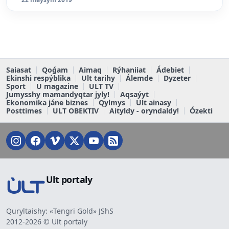
Saiasat
Qoǵam
Aimaq
Rýhaniiat
Ádebiet
Ekinshi respýblika
Ult tarihy
Álemde
Dyzeter
Sport
U magazine
ULT TV
Jumysshy mamandyqtar jyly!
Aqsaýyt
Ekonomika jáne biznes
Qylmys
Ult ainasy
Posttimes
ULT OBEKTIV
Aityldy - oryndaldy!
Ózekti
Ult portaly
Quryltaishy: «Tengri Gold» JShS
2012-2026 © Ult portaly