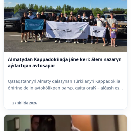
Almatydan Kappadokiiaǵa jáne keri: álem nazaryn
aýdartqan avtosapar
Qazaqstannyń Almaty qalasynan Túrkiianyń Kappadokiia
óńirine deiin avtokólikpen baryp, qaita oralý – alǵash es...
27 shilde 2026