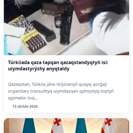
Túrkiiada qaza tapqan qazaqstandyqtyń isi:
uiymdastyrýshy anyqtaldy
Qazaqstan, Túrkiia jáne Grýziianyń quqyq qorǵaý
organdary transulttyq uiymdasqan qylmystyq toptyń
qyzmetin toq...
15 shilde 2026