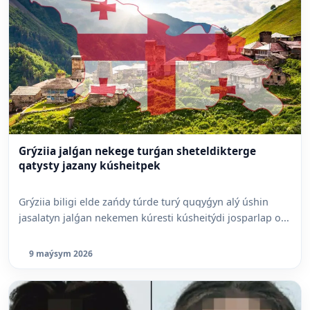
Grýziia jalǵan nekege turǵan sheteldikterge
qatysty jazany kúsheitpek
Grýziia biligi elde zańdy túrde turý quqyǵyn alý úshin
jasalatyn jalǵan nekemen kúresti kúsheitýdi josparlap o...
9 maýsym 2026