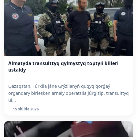
Almatyda transulttyq qylmystyq toptyń killeri
ustaldy
Qazaqstan, Túrkiia jáne Grýziianyń quqyq qorǵaý
organdary birlesken arnaiy operatsiia júrgizip, transulttyq
ui...
15 shilde 2026