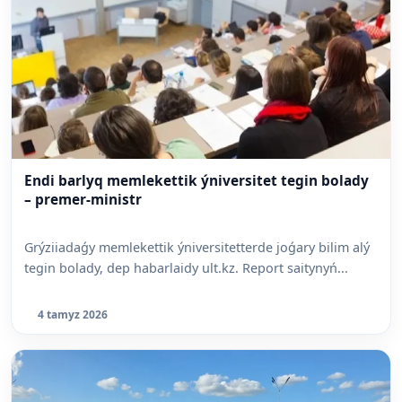
Endi barlyq memlekettik ýniversitet tegin bolady
– premer-ministr
Grýziiadaǵy memlekettik ýniversitetterde joǵary bilim alý
tegin bolady, dep habarlaidy ult.kz. Report saitynyń...
4 tamyz 2026