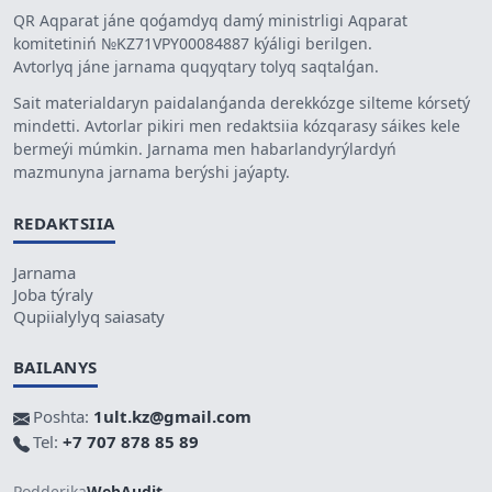
QR Aqparat jáne qoǵamdyq damý ministrligi Aqparat
komitetiniń №KZ71VPY00084887 kýáligi berilgen.
Avtorlyq jáne jarnama quqyqtary tolyq saqtalǵan.
Sait materialdaryn paidalanǵanda derekkózge silteme kórsetý
mindetti. Avtorlar pikiri men redaktsiia kózqarasy sáikes kele
bermeýi múmkin. Jarnama men habarlandyrýlardyń
mazmunyna jarnama berýshi jaýapty.
REDAKTSIIA
Jarnama
Joba týraly
Qupiialylyq saiasaty
BAILANYS
Poshta:
1ult.kz@gmail.com
Tel:
+7 707 878 85 89
Podderjka
WebAudit