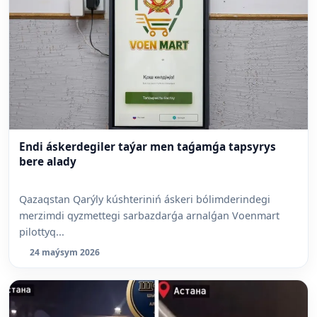
Endi áskerdegiler taýar men taǵamǵa tapsyrys
bere alady
Qazaqstan Qarýly kúshteriniń áskeri bólimderindegi
merzimdi qyzmettegi sarbazdarǵa arnalǵan Voenmart
pilottyq...
24 maýsym 2026