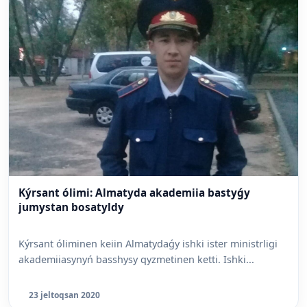
Kýrsant ólimi: Almatyda akademiia bastyǵy
jumystan bosatyldy
Kýrsant óliminen keiin Almatydaǵy ishki ister ministrligi
akademiiasynyń basshysy qyzmetinen ketti. Ishki...
23 jeltoqsan 2020