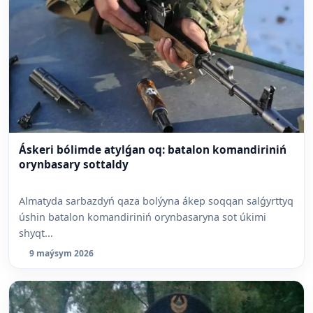
Áskeri bólimde atylǵan oq: batalon komandiriniń
orynbasary sottaldy
Almatyda sarbazdyń qaza bolýyna ákep soqqan salǵyrttyq
úshin batalon komandiriniń orynbasaryna sot úkimi
shyqt...
9 maýsym 2026