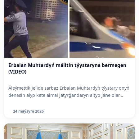
Erbaian Muhtardyń máiitin týystaryna bermegen
(VIDEO)
Áleýmettik jelide sarbaz Erbaian Muhtardyń týystary onyń
denesin alyp kete almai jatyrǵandaryn aityp jáne olar...
24 maýsym 2026