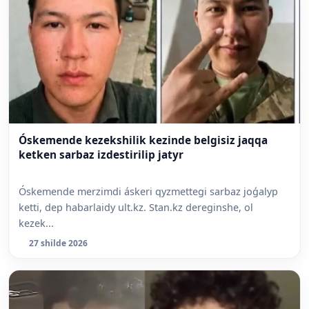
Óskemende kezekshilik kezinde belgisiz jaqqa
ketken sarbaz izdestirilip jatyr
Óskemende merzimdi áskeri qyzmettegi sarbaz joǵalyp
ketti, dep habarlaidy ult.kz. Stan.kz dereginshe, ol
kezek...
27 shilde 2026