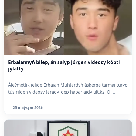
Erbaiannyń bilep, án salyp júrgen videosy kópti
jylatty
Áleýmettik jelide Erbaian Muhtardyń áskerge tarmai turyp
túsirilgen videosy tarady, dep habarlaidy ult.kz. Ol...
25 maýsym 2026