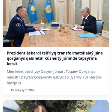
Prezident áskerdi tsifrlyq transformatsiialaý jáne
qorǵanys qabiletin kúsheitý jóninde tapsyrma
berdi
Memleket basshysy Qasym-Jomart Toqaev Qorǵanys
ministri Dáýren Qosanovty qabyldap, Qarýly kúshterdiń
biylǵy ju...
15 maýsym 2026