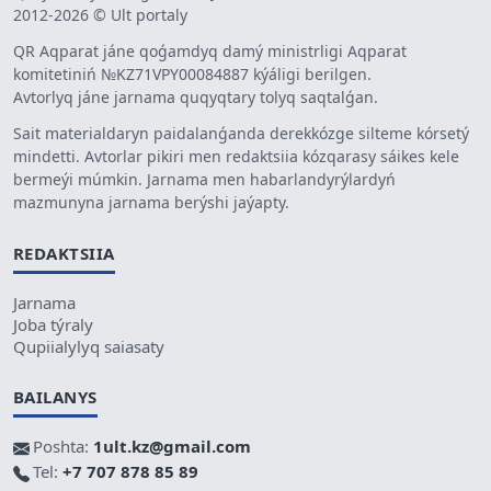
2012-2026 © Ult portaly
QR Aqparat jáne qoǵamdyq damý ministrligi Aqparat
komitetiniń №KZ71VPY00084887 kýáligi berilgen.
Avtorlyq jáne jarnama quqyqtary tolyq saqtalǵan.
Sait materialdaryn paidalanǵanda derekkózge silteme kórsetý
mindetti. Avtorlar pikiri men redaktsiia kózqarasy sáikes kele
bermeýi múmkin. Jarnama men habarlandyrýlardyń
mazmunyna jarnama berýshi jaýapty.
REDAKTSIIA
Jarnama
Joba týraly
Qupiialylyq saiasaty
BAILANYS
Poshta:
1ult.kz@gmail.com
Tel:
+7 707 878 85 89