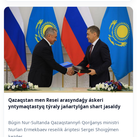
Qazaqstan men Resei arasyndaǵy áskeri
yntymaqtastyq týraly jańartylǵan shart jasaldy
Búgin Nur-Sultanda Qazaqstannyń Qorǵanys ministri
Nurlan Ermekbaev reseilik áriptesi Sergei Shoigýmen
kezdes...