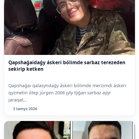
Qapshaǵaidaǵy áskeri bólimde sarbaz terezeden
sekirip ketken
Qapshaǵai qalasyndaǵy áskeri bólimde merzimdi áskeri
qyzmetin ótep júrgen 2006 jyly týǵan sarbaz aýyr
jaraqat...
3 tamyz 2026