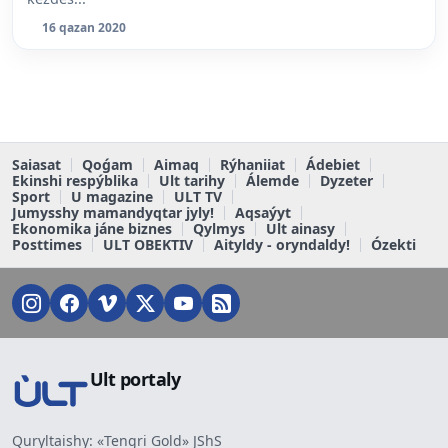
16 qazan 2020
Saiasat
Qoǵam
Aimaq
Rýhaniiat
Ádebiet
Ekinshi respýblika
Ult tarihy
Álemde
Dyzeter
Sport
U magazine
ULT TV
Jumysshy mamandyqtar jyly!
Aqsaýyt
Ekonomika jáne biznes
Qylmys
Ult ainasy
Posttimes
ULT OBEKTIV
Aityldy - oryndaldy!
Ózekti
Ult portaly
Quryltaishy: «Tengri Gold» JShS