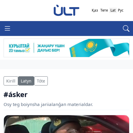
Қаз
Төте
Lat
Рус
Kirill
Latyn
Tóte
#ásker
Osy teg boiynsha jariialanǵan materialdar.