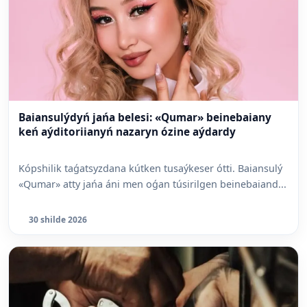
Baiansulýdyń jańa belesi: «Qumar» beinebaiany
keń aýditoriianyń nazaryn ózine aýdardy
Kópshilik taǵatsyzdana kútken tusaýkeser ótti. Baiansulý
«Qumar» atty jańa áni men oǵan túsirilgen beinebaiand...
30 shilde 2026