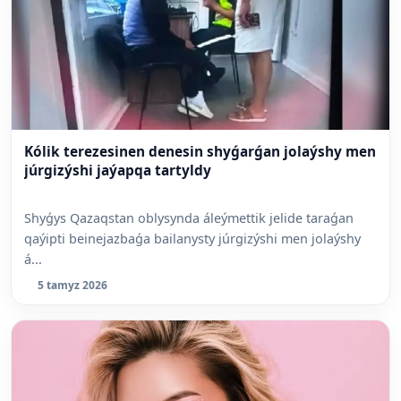
Kólik terezesinen denesin shyǵarǵan jolaýshy men
júrgizýshi jaýapqa tartyldy
Shyǵys Qazaqstan oblysynda áleýmettik jelide taraǵan
qaýipti beinejazbaǵa bailanysty júrgizýshi men jolaýshy
á...
5 tamyz 2026