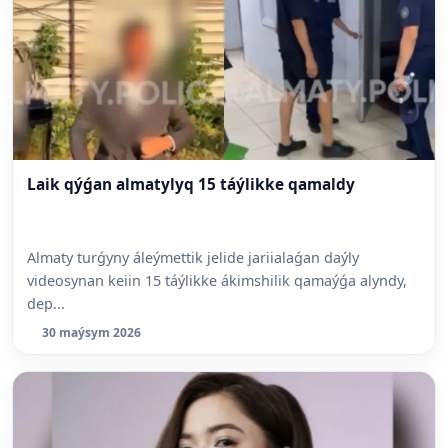
Laik qýǵan almatylyq 15 táýlikke qamaldy
Almaty turǵyny áleýmettik jelide jariialaǵan daýly
videosynan keiin 15 táýlikke ákimshilik qamaýǵa alyndy,
dep...
30 maýsym 2026