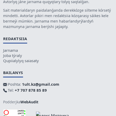
Avtorlyq jáne jarnama quqyqtary tolyq saqtalǵan.
Sait materialdaryn paidalanǵanda derekkózge silteme kórsetý
mindetti. Avtorlar pikiri men redaktsiia kózqarasy sáikes kele
bermeýi múmkin. Jarnama men habarlandyrýlardyń
mazmunyna jarnama berýshi jaýapty.
REDAKTSIIA
Jarnama
Joba týraly
Qupiialylyq saiasaty
BAILANYS
Poshta:
1ult.kz@gmail.com
Tel:
+7 707 878 85 89
Podderjka
WebAudit