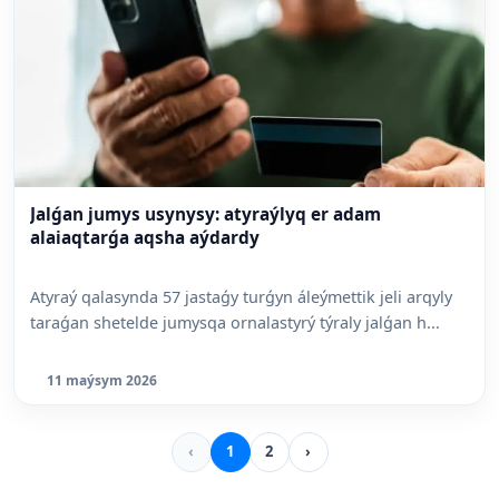
Jalǵan jumys usynysy: atyraýlyq er adam
alaiaqtarǵa aqsha aýdardy
Atyraý qalasynda 57 jastaǵy turǵyn áleýmettik jeli arqyly
taraǵan shetelde jumysqa ornalastyrý týraly jalǵan h...
11 maýsym 2026
‹
1
2
›