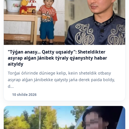
"Týǵan anasy... Qatty uqsaidy": Sheteldikter
asyrap alǵan Jánibek týraly qýanyshty habar
aityldy
Torǵai óńirinde dúniege kelip, keiin sheteldik otbasy
asyrap alǵan Jánibekke qatysty jańa derek paida boldy,
d...
10 shilde 2026