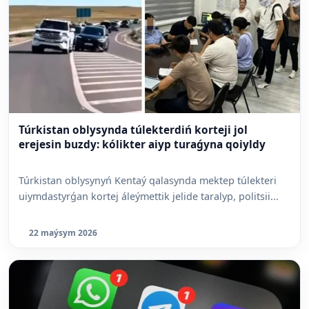
Túrkistan oblysynda túlekterdiń korteji jol
erejesin buzdy: kólikter aiyp turaǵyna qoiyldy
Túrkistan oblysynyń Kentaý qalasynda mektep túlekteri
uiymdastyrǵan kortej áleýmettik jelide taralyp, politsii...
22 maýsym 2026