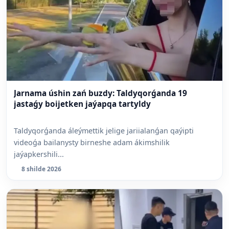
Jarnama úshin zań buzdy: Taldyqorǵanda 19
jastaǵy boijetken jaýapqa tartyldy
Taldyqorǵanda áleýmettik jelige jariialanǵan qaýipti
videoǵa bailanysty birneshe adam ákimshilik
jaýapkershili...
8 shilde 2026