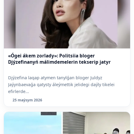
«Ógei ákem zorlady»: Politsiia bloger
Djýzefinanyń málimdemelerin tekserip jatyr
Djýzefina laqap atymen tanylǵan bloger Juldyz
Jaýynbaevaǵa qatysty áleýmettik jelidegi daýly tikelei
efirlerde...
25 maýsym 2026