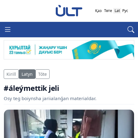
Қаз
Төте
Lat
Рус
Kirill
Latyn
Tóte
#áleýmettik jeli
Osy teg boiynsha jariialanǵan materialdar.