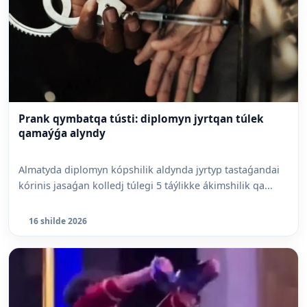
Prank qymbatqa tústi: diplomyn jyrtqan túlek
qamaýǵa alyndy
Almatyda diplomyn kópshilik aldynda jyrtyp tastaǵandai
kórinis jasaǵan kolledj túlegi 5 táýlikke ákimshilik qa...
16 shilde 2026