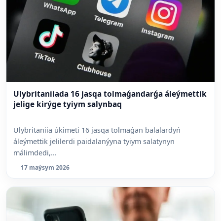
Ulybritaniiada 16 jasqa tolmaǵandarǵa áleýmettik
jelige kirýge tyiym salynbaq
Ulybritaniia úkimeti 16 jasqa tolmaǵan balalardyń
áleýmettik jelilerdi paidalanýyna tyiym salatynyn
málimdedi,...
17 maýsym 2026