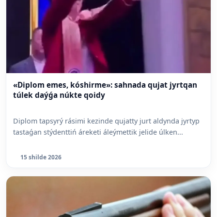
«Diplom emes, kóshirme»: sahnada qujat jyrtqan
túlek daýǵa núkte qoidy
Diplom tapsyrý rásimi kezinde qujatty jurt aldynda jyrtyp
tastaǵan stýdenttiń áreketi áleýmettik jelide úlken...
15 shilde 2026