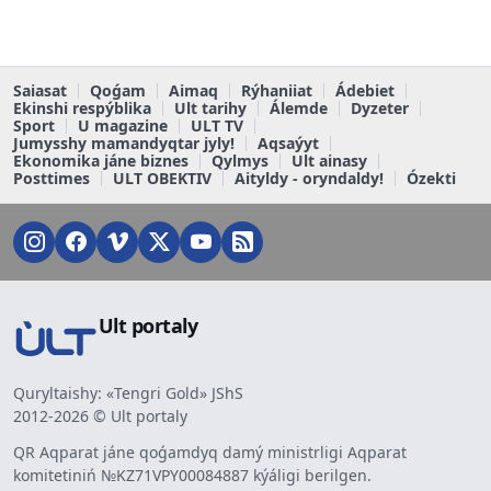
Saiasat
Qoǵam
Aimaq
Rýhaniiat
Ádebiet
Ekinshi respýblika
Ult tarihy
Álemde
Dyzeter
Sport
U magazine
ULT TV
Jumysshy mamandyqtar jyly!
Aqsaýyt
Ekonomika jáne biznes
Qylmys
Ult ainasy
Posttimes
ULT OBEKTIV
Aityldy - oryndaldy!
Ózekti
Ult portaly
Quryltaishy: «Tengri Gold» JShS
2012-2026 © Ult portaly
QR Aqparat jáne qoǵamdyq damý ministrligi Aqparat
komitetiniń №KZ71VPY00084887 kýáligi berilgen.