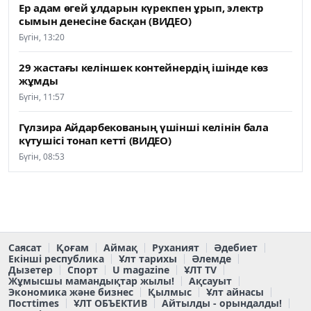
Ер адам өгей ұлдарын күрекпен ұрып, электр
сымын денесіне басқан (ВИДЕО)
Бүгін, 13:20
29 жастағы келіншек контейнердің ішінде көз
жұмды
Бүгін, 11:57
Гүлзира Айдарбекованың үшінші келінін бала
күтушісі тонап кетті (ВИДЕО)
Бүгін, 08:53
Саясат
Қоғам
Аймақ
Руханият
Әдебиет
Екінші республика
Ұлт тарихы
Әлемде
Дызетер
Спорт
U magazine
ҰЛТ TV
Жұмысшы мамандықтар жылы!
Ақсауыт
Экономика және бизнес
Қылмыс
Ұлт айнасы
Постtimes
ҰЛТ ОБЪЕКТИВ
Айтылды - орындалды!