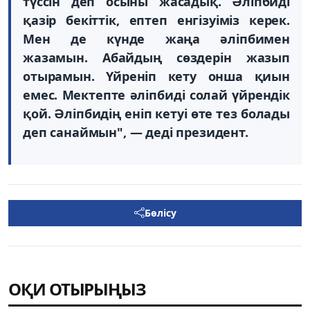
түссін деп осыны жасадық. Әліпбиді
қазір бекіттік, ептеп енгізуіміз керек.
Мен де күнде жаңа әліпбимен
жазамын. Абайдың сөздерін жазып
отырамын. Үйреніп кету онша қиын
емес. Мектепте әліпбиді солай үйрендік
қой. Әліпбидің еніп кетуі өте тез болады
деп санаймын", — деді президент.
Бөлісу
ОҚИ ОТЫРЫҢЫЗ