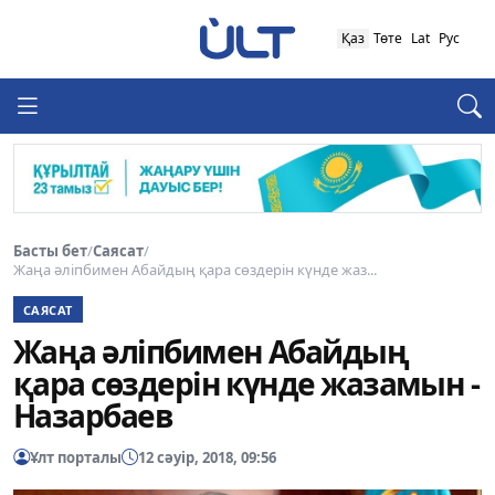
Қаз
Төте
Lat
Рус
Басты бет
/
Саясат
/
Жаңа әліпбимен Абайдың қара сөздерін күнде жаз...
САЯСАТ
Жаңа әліпбимен Абайдың
қара сөздерін күнде жазамын -
Назарбаев
Ұлт порталы
12 сәуір, 2018, 09:56