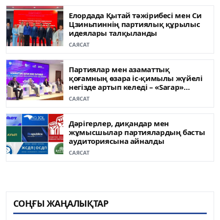
Елордада Қытай тәжірибесі мен Си
Цзиньпиннің партиялық құрылыс
идеялары талқыланды
САЯСАТ
Партиялар мен азаматтық
қоғамның өзара іс-қимылы жүйелі
негізде артып келеді – «Sarap»
клубының сарапшылары
САЯСАТ
Дәрігерлер, диқандар мен
жұмысшылар партиялардың басты
аудиториясына айналды
САЯСАТ
СОҢҒЫ ЖАҢАЛЫҚТАР