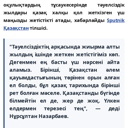
оқулықтардың тұсаукесерінде тәуелсіздік
жылдары қазақ халқы қол жеткізген үш
маңызды жетістікті атады, хабарлайды
Sputnik
Қазақстан
тілшісі.
"Тәуелсіздіктің арқасында жиырма алты
жылдың ішінде жеткен жетістігіміз көп.
Дегенмен ең басты үш нәрсені айта
аламыз. Бірінші, Қазақстан әлем
қауымдастығының төрінен орын алған
ел болды, бұл қазақ тарихында бірінші
рет болған мәселе. Қазақстанды бүгінде
білмейтін ел де, жер де жоқ. Үлкен
елдермен терезесі тең", — деді
Нұрсұлтан Назарбаев.