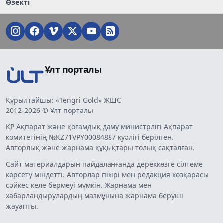
Өзекті
Ұлт порталы
Құрылтайшы: «Tengri Gold» ЖШС
2012-2026 © Ұлт порталы
ҚР Ақпарат және қоғамдық даму министрлігі Ақпарат
комитетінің №KZ71VPY00084887 куәлігі берілген.
Авторлық және жарнама құқықтары толық сақталған.
Сайт материалдарын пайдаланғанда дереккөзге сілтеме
көрсету міндетті. Авторлар пікірі мен редакция көзқарасы
сәйкес келе бермеуі мүмкін. Жарнама мен
хабарландырулардың мазмұнына жарнама беруші
жауапты.