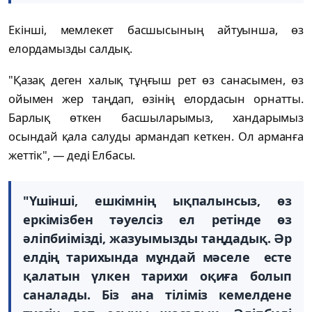
Екінші, мемлекет басшысының айтуынша, өз
елордамызды салдық.
"Қазақ деген халық тұңғыш рет өз санасымен, өз
ойымен жер таңдап, өзінің елордасын орнатты.
Барлық өткен басшыларымыз, хандарымыз
осындай қала салуды армандап кеткен. Ол арманға
жеттік", — деді Елбасы.
"Үшінші, ешкімнің ықпалынсыз, өз
еркімізбен тәуелсіз ел ретінде өз
әліпбиімізді, жазуымызды таңдадық. Әр
елдің тарихында мұндай мәселе есте
қалатын үлкен тарихи оқиға болып
саналады. Біз ана тіліміз кемелдене