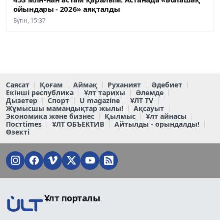
ойындары - 2026» аяқталды
Бүгін, 15:37
Саясат
Қоғам
Аймақ
Руханият
Әдебиет
Екінші республика
Ұлт тарихы
Әлемде
Дызетер
Спорт
U magazine
ҰЛТ TV
Жұмысшы мамандықтар жылы!
Ақсауыт
Экономика және бизнес
Қылмыс
Ұлт айнасы
Постtimes
ҰЛТ ОБЪЕКТИВ
Айтылды - орындалды!
Өзекті
Ұлт порталы