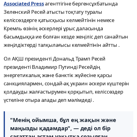
Associated Press
агенттігіне бергенсұхбатында
Зеленский Ресей атысты тоқтату туралы
келіссөздерге қатысқысы келмейтінін немесе
Кремль өзінің әскерлері ұрыс даласында
басымдыққа ие болған кезде жеңіліс деп санайтын
жеңілдіктерді талқылағысы келмейтінін айтты .
Ол АҚШ президенті Дональд Трамп Ресей
президенті Владимир Путинді Ресейдің
энергетикалық және банктік жүйесіне қарсы
санкциялармен, сондай-ақ украин әскери күштерін
қолдауды жалғастырумен қорқытып, келіссөздер
үстеліне отыра алады деп мәлімдеді .
"Менің ойымша, бұл ең жақын және
маңызды қадамдар", — деді ол бір
сағаттан астам уақытқа созылған