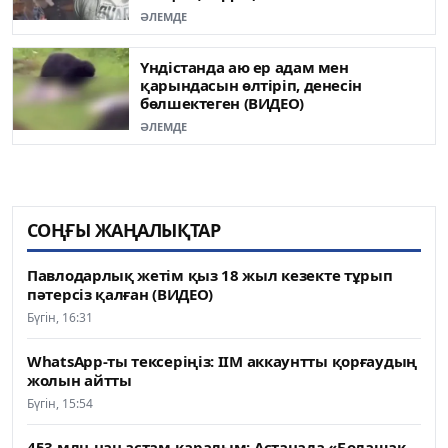
ӘЛЕМДЕ
Үндістанда аю ер адам мен
қарындасын өлтіріп, денесін
бөлшектеген (ВИДЕО)
ӘЛЕМДЕ
СОҢҒЫ ЖАҢАЛЫҚТАР
Павлодарлық жетім қыз 18 жыл кезекте тұрып
пәтерсіз қалған (ВИДЕО)
Бүгін, 16:31
WhatsApp-ты тексеріңіз: ІІМ аккаунтты қорғаудың
жолын айтты
Бүгін, 15:54
453 млн-нан астам қаралым: Астанада «Болашақ