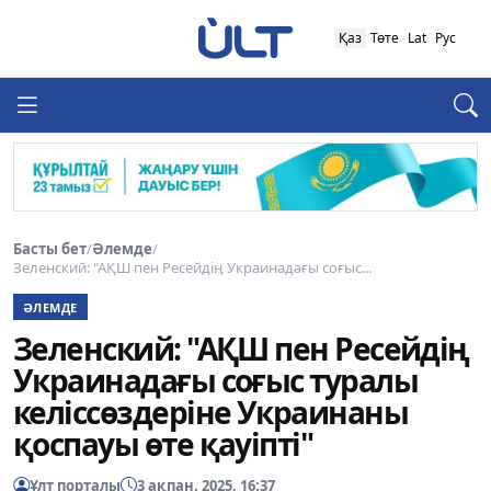
Қаз
Төте
Lat
Рус
Басты бет
/
Әлемде
/
Зеленский: "АҚШ пен Ресейдің Украинадағы соғыс...
ӘЛЕМДЕ
Зеленский: "АҚШ пен Ресейдің
Украинадағы соғыс туралы
келіссөздеріне Украинаны
қоспауы өте қауіпті"
Ұлт порталы
3 ақпан, 2025, 16:37