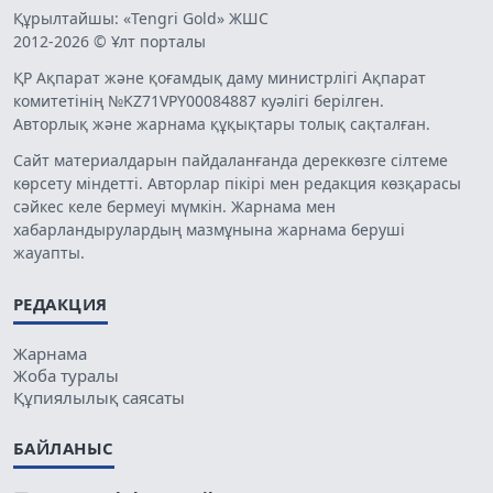
Құрылтайшы: «Tengri Gold» ЖШС
2012-2026 © Ұлт порталы
ҚР Ақпарат және қоғамдық даму министрлігі Ақпарат
комитетінің №KZ71VPY00084887 куәлігі берілген.
Авторлық және жарнама құқықтары толық сақталған.
Сайт материалдарын пайдаланғанда дереккөзге сілтеме
көрсету міндетті. Авторлар пікірі мен редакция көзқарасы
сәйкес келе бермеуі мүмкін. Жарнама мен
хабарландырулардың мазмұнына жарнама беруші
жауапты.
РЕДАКЦИЯ
Жарнама
Жоба туралы
Құпиялылық саясаты
БАЙЛАНЫС