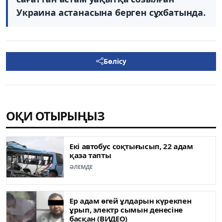
Украина астанасына берген сұхбатында.
Бөлісу
ОҚИ ОТЫРЫҢЫЗ
Екі автобус соқтығысып, 22 адам
қаза тапты
ӘЛЕМДЕ
Ер адам өгей ұлдарын күрекпен
ұрып, электр сымын денесіне
басқан (ВИДЕО)