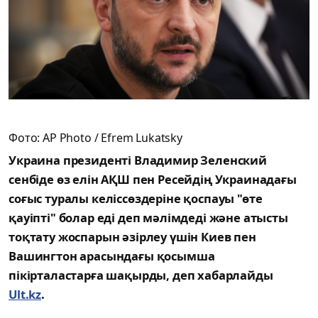
Фото: AP Photo / Efrem Lukatsky
Украина президенті Владимир Зеленский
сенбіде өз елін АҚШ пен Ресейдің Украинадағы
соғыс туралы келіссөздеріне қоспауы "өте
қауіпті" болар еді деп мәлімдеді және атысты
тоқтату жоспарын әзірлеу үшін Киев пен
Вашингтон арасындағы қосымша
пікірталастарға шақырды, деп хабарлайды
Ult.kz
.