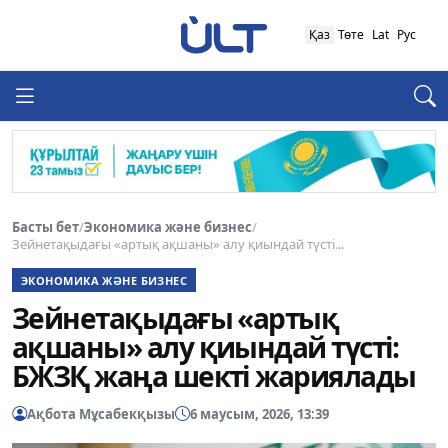
Қаз
Төте
Lat
Рус
Басты бет
/
Экономика және бизнес
/
Зейнетақыдағы «артық ақшаны» алу қиындай түсті...
ЭКОНОМИКА ЖӘНЕ БИЗНЕС
Зейнетақыдағы «артық
ақшаны» алу қиындай түсті:
БЖЗҚ жаңа шекті жариялады
Ақбота Мұсабекқызы
6 маусым, 2026, 13:39