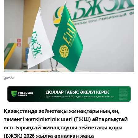
gov.kz
Қазақстанда зейнетақы жинақтарының ең
төменгі жеткіліктілік шегі (ТЖШ) айтарлықтай
өсті. Бірыңғай жинақтаушы зейнетақы қоры
(БЖЗҚ) 2026 жылға арналған жаңа