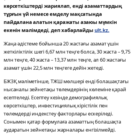
көрсеткіштерді жариялап, енді азаматтардың
тұрғын үй немесе емделу мақсатында
пайдалана алатын қаражаты азаюы мүмкін
екенін мәлімдеді, деп хабарлайды
ult.kz.
Жаңа әдістеме бойынша 20 жастағы азамат үшін
жеткіліктілік шегі 6,67 млн теңге болса, 30 жаста – 9,75
млн теңге, 40 жаста – 13,37 млн теңге, ал 60 жастағы
азамат үшін 22,5 млн теңгеге дейін жетеді.
БЖЗҚ мәліметінше, ТЖШ мөлшері енді болашақтағы
нысаналы зейнетақы төлемдерінің көлеміне қарай
есептеледі. Есептеу кезінде демографиялық
көрсеткіштер, инвестициялық кірістілік пен
төлемдерді индекстеу факторлары ескеріледі.
Сонымен қатар формулаға азаматтың болашақта
аударатын зейнетақы жарналары енгізілмейді.