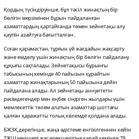
Қордың түсіндіруінше, бұл тәсіл жинақтың бір
бөлігін мерзімінен бұрын пайдаланған
азаматтардың қартайғанда төмен зейнетақы алу
қаупін азайтуға бағытталған.
Соған қарамастан, тұрғын үй жағдайын жақсарту
және емделу үшін жинақтың бір бөлігін пайдалану
құқығы сақталады. Зейнетақысы бұрынғы
табысының кемінде 40 пайызын құрайтын
азаматтар жинақтарының 50 пайызына дейін
пайдалана алады. Ал зейнетақы аннуитетін
рәсімдегендер мен еңбек сіңірген жылдары үшін
мемлекеттік төлем алатын азаматтар шоттағы
қалған қаражатты толық көлемде қолдана алады.
БЖЗҚ дерегінше, жаңа әдістеме енгізілгеннен кейін
ТЖШ мөлшері жас ерекшелігіне қарай кемінде 79