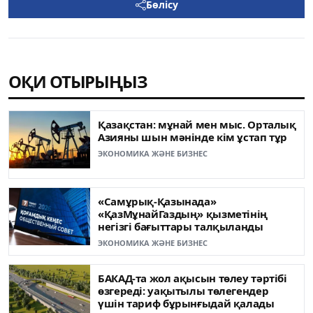
Бөлісу
ОҚИ ОТЫРЫҢЫЗ
Қазақстан: мұнай мен мыс. Орталық
Азияны шын мәнінде кім ұстап тұр
ЭКОНОМИКА ЖӘНЕ БИЗНЕС
«Самұрық-Қазынада»
«ҚазМұнайГаздың» қызметінің
негізгі бағыттары талқыланды
ЭКОНОМИКА ЖӘНЕ БИЗНЕС
БАКАД-та жол ақысын төлеу тәртібі
өзгереді: уақытылы төлегендер
үшін тариф бұрынғыдай қалады