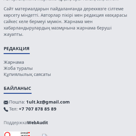
Сайт материалдарын пайдаланғанда дереккөзге сілтеме
көрсету міндетті. Авторлар пікірі мен редакция көзқарасы
сәйкес келе бермеуі мүмкін. Жарнама мен
хабарландырулардың мазмұнына жарнама беруші
жауапты.
РЕДАКЦИЯ
Жарнама
Жоба туралы
Құпиялылық саясаты
БАЙЛАНЫС
Пошта:
1ult.kz@gmail.com
Тел:
+7 707 878 85 89
Поддержка
WebAudit