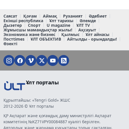
Саясат
Қоғам
Аймақ
Руханият
Әдебиет
Екінші республика
Ұлт тарихы
Әлемде
Дызетер
Спорт
U magazine
ҰЛТ TV
Жұмысшы мамандықтар жылы!
Ақсауыт
Экономика және бизнес
Қылмыс
Ұлт айнасы
Постtimes
ҰЛТ ОБЪЕКТИВ
Айтылды - орындалды!
Өзекті
Ұлт порталы
Құрылтайшы: «Tengri Gold» ЖШС
2012-2026 © Ұлт порталы
ҚР Ақпарат және қоғамдық даму министрлігі Ақпарат
комитетінің №KZ71VPY00084887 куәлігі берілген.
Авторлық және жарнама құқықтары толық сақталған.