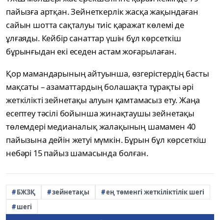
пайызға артқан. Зейнеткерлік жасқа жақындаған
сайын шотта сақталуы тиіс қаражат көлемі де
ұлғаяды. Кейбір санаттар үшін бұл көрсеткіш
бұрынғыдан екі еседен астам жоғарылаған.
Қор мамандарының айтуынша, өзгерістердің басты
мақсаты – азаматтардың болашақта тұрақты әрі
жеткілікті зейнетақы алуын қамтамасыз ету. Жаңа
есептеу тәсілі бойынша жинақтаушы зейнетақы
төлемдері медианалық жалақының шамамен 40
пайызына дейін жетуі мүмкін. Бұрын бұл көрсеткіш
небәрі 15 пайыз шамасында болған.
БЖЗҚ
зейнетақы
ең төменгі жеткіліктілік шегі
шегі