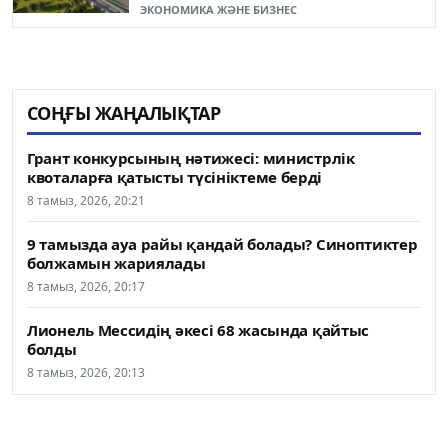
ЭКОНОМИКА ЖӘНЕ БИЗНЕС
СОҢҒЫ ЖАҢАЛЫҚТАР
Грант конкурсының нәтижесі: министрлік
квоталарға қатысты түсініктеме берді
8 тамыз, 2026, 20:21
9 тамызда ауа райы қандай болады? Синоптиктер
болжамын жариялады
8 тамыз, 2026, 20:17
Лионель Мессидің әкесі 68 жасында қайтыс
болды
8 тамыз, 2026, 20:13