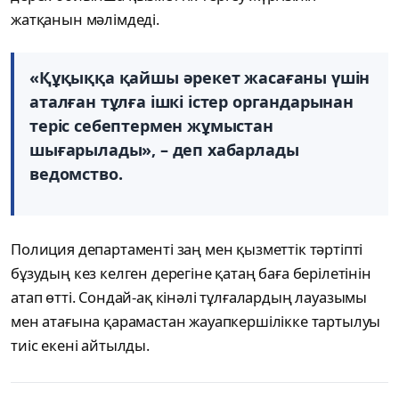
жатқанын мәлімдеді.
«Құқыққа қайшы әрекет жасағаны үшін
аталған тұлға ішкі істер органдарынан
теріс себептермен жұмыстан
шығарылады», – деп хабарлады
ведомство.
Полиция департаменті заң мен қызметтік тәртіпті
бұзудың кез келген дерегіне қатаң баға берілетінін
атап өтті. Сондай-ақ кінәлі тұлғалардың лауазымы
мен атағына қарамастан жауапкершілікке тартылуы
тиіс екені айтылды.