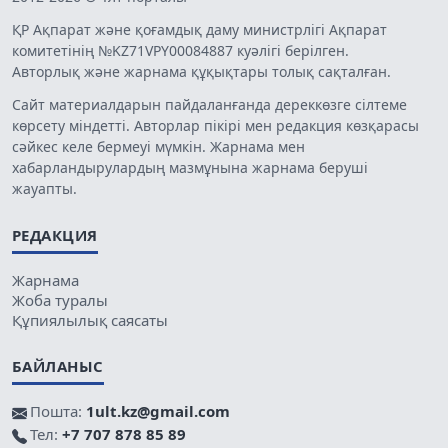
ҚР Ақпарат және қоғамдық даму министрлігі Ақпарат
комитетінің №KZ71VPY00084887 куәлігі берілген.
Авторлық және жарнама құқықтары толық сақталған.
Сайт материалдарын пайдаланғанда дереккөзге сілтеме
көрсету міндетті. Авторлар пікірі мен редакция көзқарасы
сәйкес келе бермеуі мүмкін. Жарнама мен
хабарландырулардың мазмұнына жарнама беруші
жауапты.
РЕДАКЦИЯ
Жарнама
Жоба туралы
Құпиялылық саясаты
БАЙЛАНЫС
Пошта:
1ult.kz@gmail.com
Тел:
+7 707 878 85 89