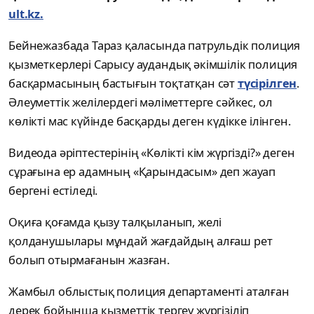
ult.kz.
Бейнежазбада Тараз қаласында патрульдік полиция
қызметкерлері Сарысу аудандық әкімшілік полиция
басқармасының бастығын тоқтатқан сәт
түсірілген
.
Әлеуметтік желілердегі мәліметтерге сәйкес, ол
көлікті мас күйінде басқарды деген күдікке ілінген.
Видеода әріптестерінің «Көлікті кім жүргізді?» деген
сұрағына ер адамның «Қарындасым» деп жауап
бергені естіледі.
Оқиға қоғамда қызу талқыланып, желі
қолданушылары мұндай жағдайдың алғаш рет
болып отырмағанын жазған.
Жамбыл облыстық полиция департаменті аталған
дерек бойынша қызметтік тергеу жүргізіліп