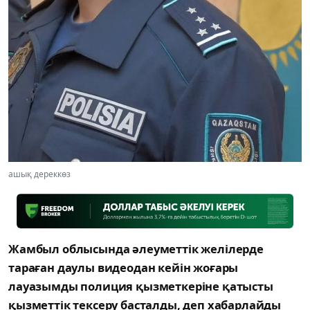
ашық дереккөз
Жамбыл облысында әлеуметтік желілерде
тараған даулы видеодан кейін жоғары
лауазымды полиция қызметкеріне қатысты
қызметтік тексеру басталды, деп хабарлайды