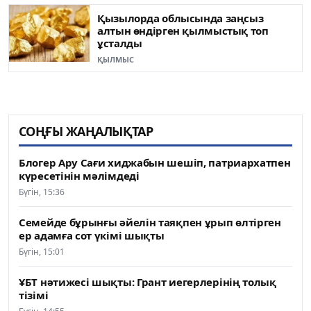
Қызылорда облысында заңсыз
алтын өндірген қылмыстық топ
ұсталды
ҚЫЛМЫС
СОҢҒЫ ЖАҢАЛЫҚТАР
Блогер Ару Сағи хиджабын шешіп, патриархатпен
күресетінін мәлімдеді
Бүгін, 15:36
Семейде бұрынғы әйелін таяқпен ұрып өлтірген
ер адамға сот үкімі шықты
Бүгін, 15:01
ҰБТ нәтижесі шықты: Грант иегерлерінің толық
тізімі