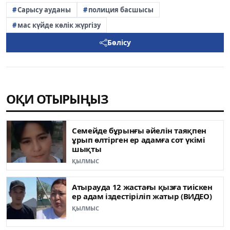
Сарысу ауданы
полиция басшысы
мас күйде көлік жүргізу
Бөлісу
ОҚИ ОТЫРЫҢЫЗ
Семейде бұрынғы әйелін таяқпен
ұрып өлтірген ер адамға сот үкімі
шықты
ҚЫЛМЫС
Атырауда 12 жастағы қызға тиіскен
ер адам іздестіріліп жатыр (ВИДЕО)
ҚЫЛМЫС