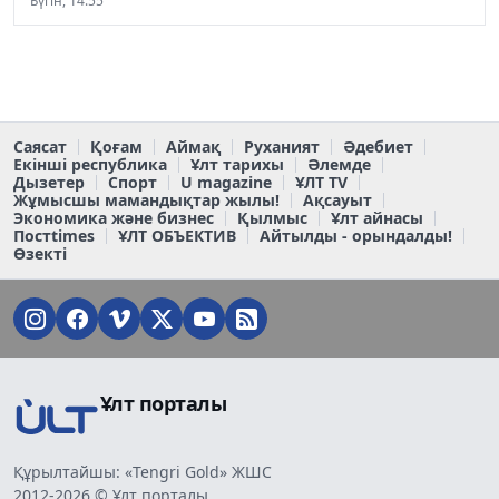
Бүгін, 14:55
Саясат
Қоғам
Аймақ
Руханият
Әдебиет
Екінші республика
Ұлт тарихы
Әлемде
Дызетер
Спорт
U magazine
ҰЛТ TV
Жұмысшы мамандықтар жылы!
Ақсауыт
Экономика және бизнес
Қылмыс
Ұлт айнасы
Постtimes
ҰЛТ ОБЪЕКТИВ
Айтылды - орындалды!
Өзекті
Ұлт порталы
Құрылтайшы: «Tengri Gold» ЖШС
2012-2026 © Ұлт порталы