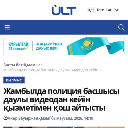
Қаз
Төте
Lat
Рус
Басты бет
/
Қылмыс
/
Жамбылда полиция басшысы даулы видеодан кейін...
ҚЫЛМЫС
Жамбылда полиция басшысы
даулы видеодан кейін
қызметімен қош айтысты
Анар Бауыржанқызы
3 маусым, 2026, 14:19