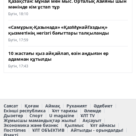
Қазақстан: мұнай мен мыс. Орталық Азияны шын
мәнінде кім ұстап тұр
Бүгін, 18:10
«Самұрық-Қазынада» «ҚазМұнайГаздың»
қызметінің негізгі бағыттары талқыланды
Бүгін, 17:59
10 жастағы қыз айқайлап, өзін аңдыған ер
адамнан құтылды
Бүгін, 17:43
Саясат
Қоғам
Аймақ
Руханият
Әдебиет
Екінші республика
Ұлт тарихы
Әлемде
Дызетер
Спорт
U magazine
ҰЛТ TV
Жұмысшы мамандықтар жылы!
Ақсауыт
Экономика және бизнес
Қылмыс
Ұлт айнасы
Постtimes
ҰЛТ ОБЪЕКТИВ
Айтылды - орындалды!
Өзекті