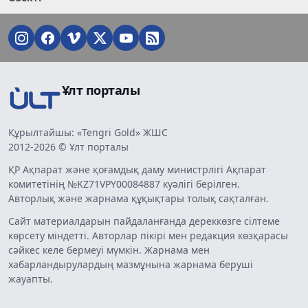
Ұлт порталы
Құрылтайшы: «Tengri Gold» ЖШС
2012-2026 © Ұлт порталы
ҚР Ақпарат және қоғамдық даму министрлігі Ақпарат
комитетінің №KZ71VPY00084887 куәлігі берілген.
Авторлық және жарнама құқықтары толық сақталған.
Сайт материалдарын пайдаланғанда дереккөзге сілтеме
көрсету міндетті. Авторлар пікірі мен редакция көзқарасы
сәйкес келе бермеуі мүмкін. Жарнама мен
хабарландырулардың мазмұнына жарнама беруші
жауапты.