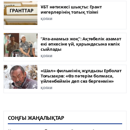
ҰБТ нәтижесі шықты: Грант
иегерлерінің толық тізімі
ҚОҒАМ
“Ата-анамыз жоқ”: Ақтөбелік азамат
екі әпкесіне үй, қарындасына көлік
сыйлады
ҚОҒАМ
«Шал» фильмінің жұлдызы Ерболат
Тоғызақов: «Өз пәтерім болмаса,
үйленбеймін деп сөз бергенмін»
ҚОҒАМ
СОҢҒЫ ЖАҢАЛЫҚТАР