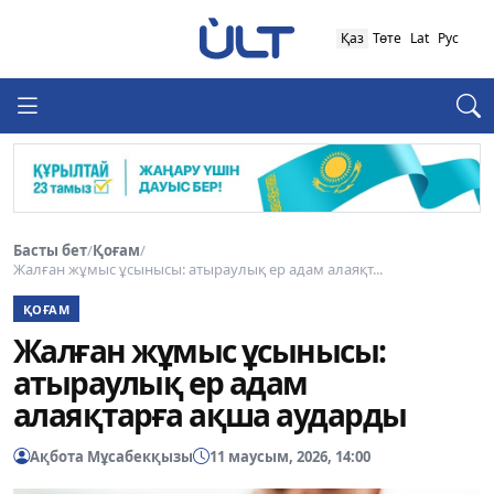
Қаз
Төте
Lat
Рус
Басты бет
/
Қоғам
/
Жалған жұмыс ұсынысы: атыраулық ер адам алаяқт...
ҚОҒАМ
Жалған жұмыс ұсынысы:
атыраулық ер адам
алаяқтарға ақша аударды
Ақбота Мұсабекқызы
11 маусым, 2026, 14:00