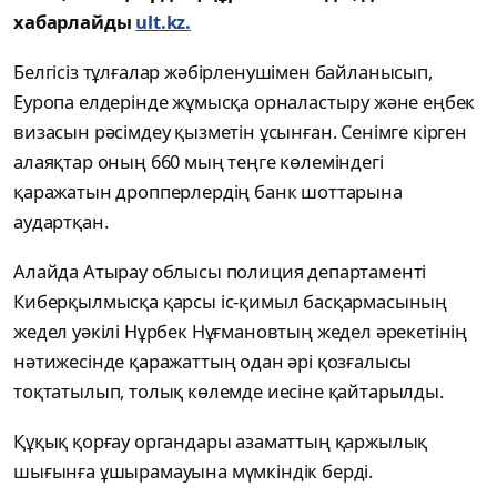
хабарлайды
ult.kz.
Белгісіз тұлғалар жәбірленушімен байланысып,
Еуропа елдерінде жұмысқа орналастыру және еңбек
визасын рәсімдеу қызметін ұсынған. Сенімге кірген
алаяқтар оның 660 мың теңге көлеміндегі
қаражатын дропперлердің банк шоттарына
аудартқан.
Алайда Атырау облысы полиция департаменті
Киберқылмысқа қарсы іс-қимыл басқармасының
жедел уәкілі Нұрбек Нұғмановтың жедел әрекетінің
нәтижесінде қаражаттың одан әрі қозғалысы
тоқтатылып, толық көлемде иесіне қайтарылды.
Құқық қорғау органдары азаматтың қаржылық
шығынға ұшырамауына мүмкіндік берді.