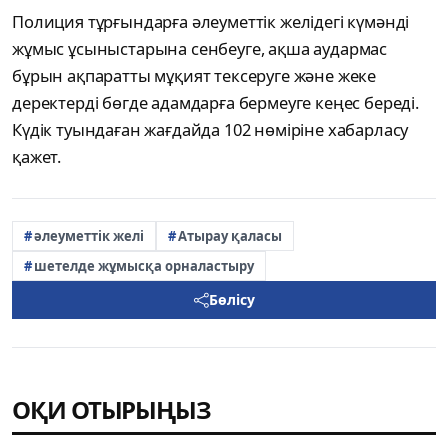
Полиция тұрғындарға әлеуметтік желідегі күмәнді
жұмыс ұсыныстарына сенбеуге, ақша аудармас
бұрын ақпаратты мұқият тексеруге және жеке
деректерді бөгде адамдарға бермеуге кеңес береді.
Күдік туындаған жағдайда 102 нөміріне хабарласу
қажет.
әлеуметтік желі
Атырау қаласы
шетелде жұмысқа орналастыру
Бөлісу
ОҚИ ОТЫРЫҢЫЗ