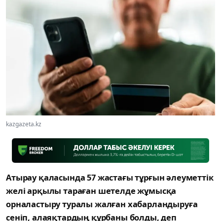
kazgazeta.kz
Атырау қаласында 57 жастағы тұрғын әлеуметтік
желі арқылы тараған шетелде жұмысқа
орналастыру туралы жалған хабарландыруға
сеніп, алаяқтардың құрбаны болды, деп