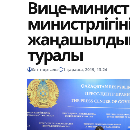
Вице-минист
министрлігі
жаңашылдық
туралы
Ұлт порталы
1 қараша, 2019, 13:24