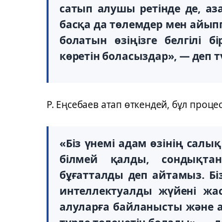
сатып алушы ретінде де, аз
басқа да төлемдер мен айып
болатын өзіңізге белгілі 
көретін боласыздар», — деп тү
Р. Еңсебаев атап өткендей, бұл проц
«Біз үнемі адам өзінің салы
білмей қалды, сондықт
бұғатталды деп айтамыз. Б
интеллектуалды жүйені жа
алуларға байланысты және 