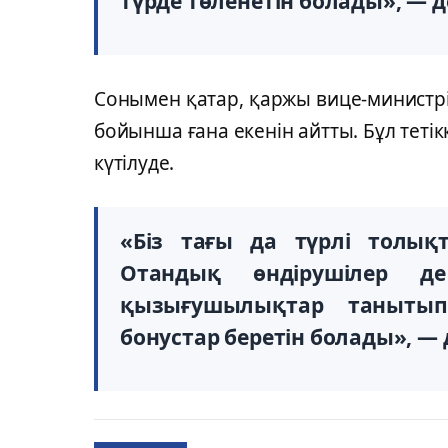
түрде төленетін болады», — д
Сонымен қатар, қаржы вице-министрі
бойынша ғана екенін айтты. Бұл тетік
күтілуде.
«Біз тағы да түрлі толықт
Отандық өндірушілер д
қызығушылықтар таныты
бонустар беретін болады», — д