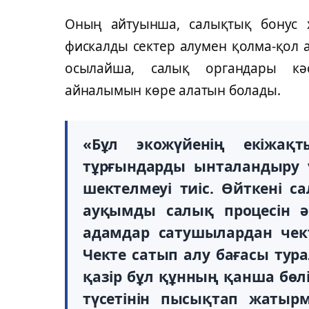
Оның айтуынша, салықтық бонус 
фискалды сектер алумен қолма-қол 
осылайша, салық органдары кә
айналымын көре алатын болады.
«Бұл экожүйенің екіжа
тұрғындарды ынталандыру ү
шектелмеуі тиіс. Өйткені 
ауқымды салық процесін ә
адамдар сатушылардан чект
Чекте сатып алу бағасы тур
қазір бұл құнның қанша бөл
түсетінін пысықтап жатырм