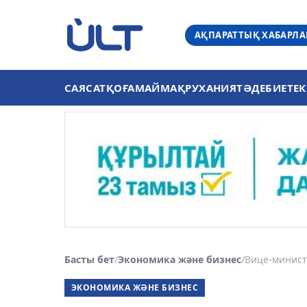
АҚПАРАТТЫҚ ХАБАРЛ
САЯСАТ
ҚОҒАМ
АЙМАҚ
РУХАНИЯТ
ӘДЕБИЕТ
ЕК
Басты бет
/
Экономика және бизнес
/
Вице-минист
ЭКОНОМИКА ЖӘНЕ БИЗНЕС