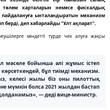
н, төлем карталарын немесе фискалдық
ы пайдалануға ынталандыратын механизм
 берді, деп хабарлайды "Ұлт ақпарат".
еушілерге міндетті түрде чек алуға жақсы
бұл мәселе бойынша әлі жұмыс істеп
көрсеткендей, бұл тиімді механизм.
ыз, келесі жылы біз оны пилоттық
не мүмкін болса 2021 жылдан бастап
қолданамыз», — деді вице-министр.