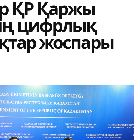
р ҚР Қаржы
нің цифрлық
тар жоспары