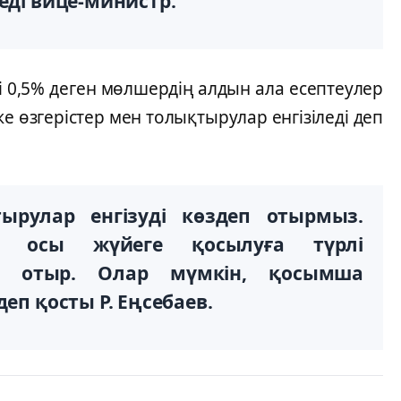
еді вице-министр.
 0,5% деген мөлшердің алдын ала есептеулер
ке өзгерістер мен толықтырулар енгізіледі деп
ырулар енгізуді көздеп отырмыз.
е осы жүйеге қосылуға түрлі
п отыр. Олар мүмкін, қосымша
еп қосты Р. Еңсебаев.