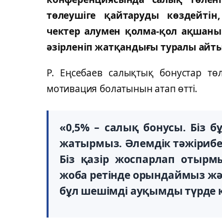
төлеушіге қайтаруды көздейті
чектер алумен қолма-қол ақшан
әзірленіп жатқандығы туралы айтып
Р. Еңсебаев салықтық бонустар төл
мотивация болатынын атап өтті.
«0,5% – салық бонусы. Біз 
жатырмыз. Әлемдік тәжірибе 
Біз қазір жоспарлап отырм
жоба ретінде орындаймыз жә
бұл шешімді ауқымды түрде 