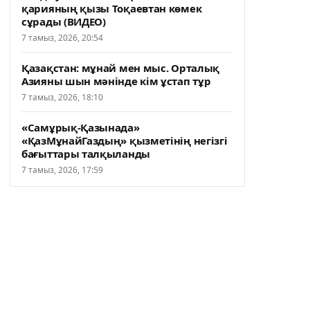
қарияның қызы Тоқаевтан көмек
сұрады (ВИДЕО)
7 тамыз, 2026, 20:54
Қазақстан: мұнай мен мыс. Орталық
Азияны шын мәнінде кім ұстап тұр
7 тамыз, 2026, 18:10
«Самұрық-Қазынада»
«ҚазМұнайГаздың» қызметінің негізгі
бағыттары талқыланды
7 тамыз, 2026, 17:59