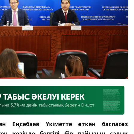
н Еңсебаев Үкіметте өткен баспасөз
ен кезінде белгілі бір пайызын салық