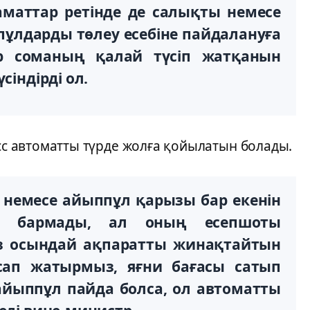
аматтар ретінде де салықты немесе
пұлдарды төлеу есебіне пайдалануға
бір соманың қалай түсіп жатқанын
сіндірді ол.
есс автоматты түрде жолға қойылатын болады.
қ немесе айыппұл қарызы бар екенін
ан бармады, ал оның есепшоты
із осындай ақпаратты жинақтайтын
сап жатырмыз, яғни бағасы сатып
айыппұл пайда болса, ол автоматты