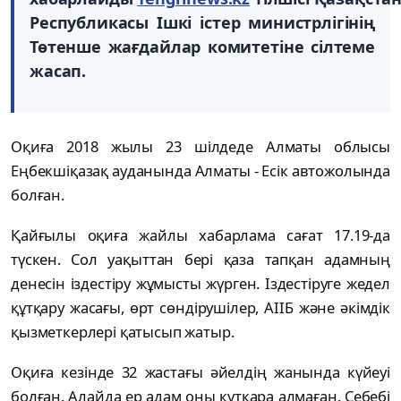
Республикасы Ішкі істер министрлігінің
Төтенше жағдайлар комитетіне сілтеме
жасап.
Оқиға 2018 жылы 23 шілдеде Алматы облысы
Еңбекшіқазақ ауданында Алматы - Есік автожолында
болған.
Қайғылы оқиға жайлы хабарлама сағат 17.19-да
түскен. Сол уақыттан бері қаза тапқан адамның
денесін іздестіру жұмысты жүрген. Іздестіруге жедел
құтқару жасағы, өрт сөндірушілер, АІІБ және әкімдік
қызметкерлері қатысып жатыр.
Оқиға кезінде 32 жастағы әйелдің жанында күйеуі
болған. Алайда ер адам оны құтқара алмаған. Себебі