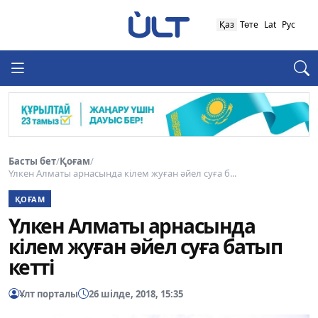
Қаз
Төте
Lat
Рус
Басты бет
/
Қоғам
/
Үлкен Алматы арнасында кілем жуған әйел суға б...
ҚОҒАМ
Үлкен Алматы арнасында
кілем жуған әйел суға батып
кетті
Ұлт порталы
26 шілде, 2018, 15:35