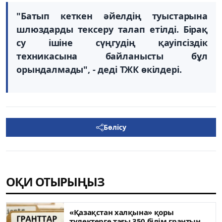
"Батып кеткен әйелдің туыстарына
шлюздарды тексеру талап етілді. Бірақ
су ішіне сүңгудің қауіпсіздік
техникасына байланысты бұл
орындалмады", - деді ТЖК өкілдері.
Бөлісу
ОҚИ ОТЫРЫҢЫЗ
«Қазақстан халқына» қоры
түлектерге тағы 350 білім грантын