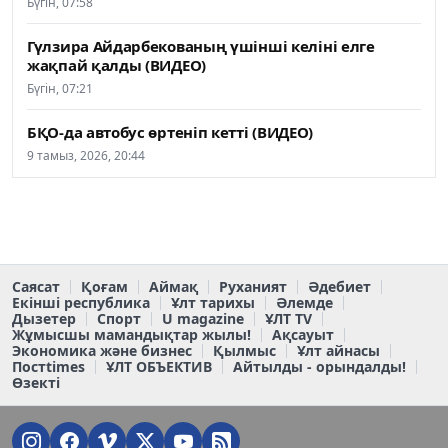
Бүгін, 07:58
Гүлзира Айдарбекованың үшінші келіні елге
жақпай қалды (ВИДЕО)
Бүгін, 07:21
БҚО-да автобус өртеніп кетті (ВИДЕО)
9 тамыз, 2026, 20:44
Саясат
Қоғам
Аймақ
Руханият
Әдебиет
Екінші республика
Ұлт тарихы
Әлемде
Дызетер
Спорт
U magazine
ҰЛТ TV
Жұмысшы мамандықтар жылы!
Ақсауыт
Экономика және бизнес
Қылмыс
Ұлт айнасы
Постtimes
ҰЛТ ОБЪЕКТИВ
Айтылды - орындалды!
Өзекті