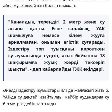
әйел жүзе алмайтын болып шыққан.
"Каналдың тереңдігі 2 метр және су
ағыны қатты. Еске салайық, ҮАК
шомылуға немесе кілем жууға
арналмаған, онымен егістік суғарады.
Іздестіру топ туысқаны көрсеткен
су аумағында сүңгіп, ағыс бойынша 18
шақырымға жуық жерді тексеріп
шықты", - деп хабарлайды ТЖК өкілдері.
Әйелді іздестіру жұмыстары әлі де жалғасып жатыр.
ҮАК-да су деңгейі азайтылды, кейбір аудандарда су
бір метрге дейін тартылды.