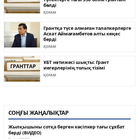
бөлді
ҚОҒАМ
Грантқа түсе алмаған талапкерлерге
Асхат Аймағамбетов алты кеңес
берді
ҚОҒАМ
ҰБТ нәтижесі шықты: Грант
иегерлерінің толық тізімі
ҚОҒАМ
СОҢҒЫ ЖАҢАЛЫҚТАР
Жылқышыны сотқа берген кәсіпкер тағы сұхбат
берді (ВИДЕО)