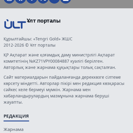
Ұлт порталы
Құрылтайшы: «Tengri Gold» ЖШС
2012-2026 © Ұлт порталы
ҚР Ақпарат және қоғамдық даму министрлігі Ақпарат
комитетінің №KZ71VPY00084887 куәлігі берілген.
Авторлық және жарнама құқықтары толық сақталған.
Сайт материалдарын пайдаланғанда дереккөзге сілтеме
көрсету міндетті. Авторлар пікірі мен редакция көзқарасы
сәйкес келе бермеуі мүмкін. Жарнама мен
хабарландырулардың мазмұнына жарнама беруші
жауапты.
РЕДАКЦИЯ
Жарнама