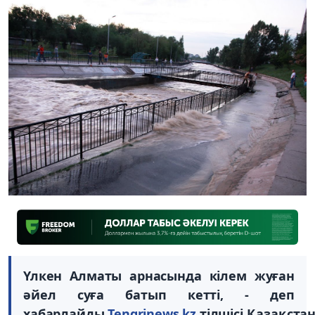
Үлкен Алматы арнасында кілем жуған
әйел суға батып кетті, - деп
хабарлайды
Tengrinews.kz
тілшісі Қазақста