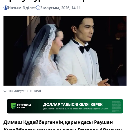
Назым Әділет
3 маусым, 2026, 14:11
Фото: әлеуметтік желі
Димаш Құдайбергеннің қарындасы Раушан
Құдайберген мен оның жары Ермахан Аймахан