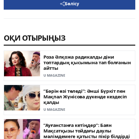
Бөлісу
ОҚИ ОТЫРЫҢЫЗ
Роза Әлқожа радикалды діни
топтардың қысымына тап болғанын
айтты
U MAGAZINE
“Бәрін өзі төледі”: Әнші Бүркіт пен
Мақпал Жүнісова дүкенде кездесіп
қалды
U MAGAZINE
“Ауғанстанға кетіңдер”: Баян
Мақсатқызы тойдағы даулы
мәлімдемеге қатысты пікір білдірді