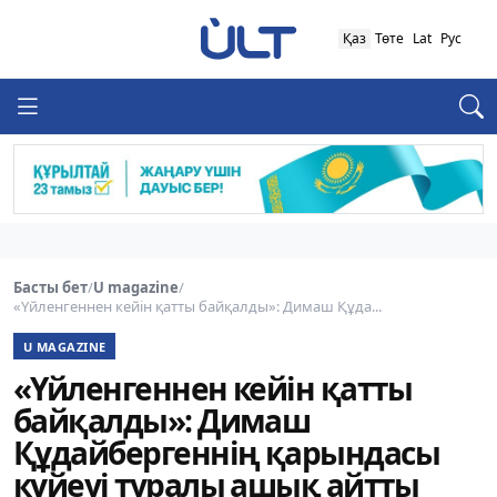
Қаз
Төте
Lat
Рус
Басты бет
/
U magazine
/
«Үйленгеннен кейін қатты байқалды»: Димаш Құда...
U MAGAZINE
«Үйленгеннен кейін қатты
байқалды»: Димаш
Құдайбергеннің қарындасы
күйеуі туралы ашық айтты