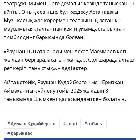
театр ұжымымен бірге демалыс кезінде танысқанын
айтты. Оның сөзінше, бұл кездесу Астанадағы
Музыкалық жас көрермен театрының алғашқы
маусымы аяқталғаннан кейін ұйымдастырылған
тимбилдинг барысында болған.
«Раушанның ата-анасы мен Асхат Маемиров көп
жылдан бері араласатын жандар. Сол шарада алғаш
рет көріп, таныстық», – деді актер.
Айта кетейік, Раушан Құдайберген мен Ермахан
Аймаханның үйлену тойы 2025 жылдың 8
тамызында Шымкент қаласында өткен болатын.
Димаш Құдайберген
әнші
отбасы
қарындас