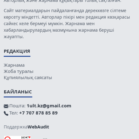
Авторлық және жарнама құқықтары толық сақталған.
Сайт материалдарын пайдаланғанда дереккөзге сілтеме
көрсету міндетті. Авторлар пікірі мен редакция көзқарасы
сәйкес келе бермеуі мүмкін. Жарнама мен
хабарландырулардың мазмұнына жарнама беруші
жауапты.
РЕДАКЦИЯ
Жарнама
Жоба туралы
Құпиялылық саясаты
БАЙЛАНЫС
Пошта:
1ult.kz@gmail.com
Тел:
+7 707 878 85 89
Поддержка
WebAudit