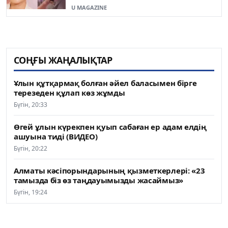
U MAGAZINE
СОҢҒЫ ЖАҢАЛЫҚТАР
Ұлын құтқармақ болған әйел баласымен бірге
терезеден құлап көз жұмды
Бүгін, 20:33
Өгей ұлын күрекпен қуып сабаған ер адам елдің
ашуына тиді (ВИДЕО)
Бүгін, 20:22
Алматы кәсіпорындарының қызметкерлері: «23
тамызда біз өз таңдауымызды жасаймыз»
Бүгін, 19:24