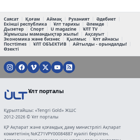
Саясат
Қоғам
Аймақ
Руханият
Әдебиет
Екінші республика
Ұлт тарихы
Әлемде
Дызетер
Спорт
U magazine
ҰЛТ TV
Жұмысшы мамандықтар жылы!
Ақсауыт
Экономика және бизнес
Қылмыс
Ұлт айнасы
Постtimes
ҰЛТ ОБЪЕКТИВ
Айтылды - орындалды!
Өзекті
Ұлт порталы
Құрылтайшы: «Tengri Gold» ЖШС
2012-2026 © Ұлт порталы
ҚР Ақпарат және қоғамдық даму министрлігі Ақпарат
комитетінің №KZ71VPY00084887 куәлігі берілген.