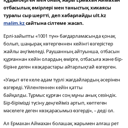
отбасылық өмірлері мен таныстық хикаясы
туралы сыр шертті, деп хабарлайды ult.kz
malim.kz
сайтына сілтеме жасап.
Ерлі-зайыпты «1001 түн» бағдарламасында қонақ
болып, шаңырақ көтергеннен кейінгі өзгерістер
жайлы әңгімеледі. Раушанның айтуынша, отбасын
құрғаннан кейін олардың өмірге, отбасыға және бір-
біріне деген көзқарастары айтарлықтай өзгерген.
«Уақыт өте келе адам түрлі жағдайлардың әсерінен
өзгереді. Үйленгеннен кейін қатты
байқалды. Тұрмыс құрған соң мұны анық сезіндік.
Бір-бірімізді түсіну деңгейіміз артып, көптеген
мәселеге деген көзқарасымыз өзгерді», – деді ол.
Ал Ермахан Аймахан болашақ жарымен алғаш рет