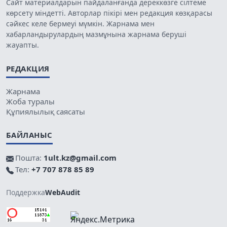
Сайт материалдарын пайдаланғанда дереккөзге сілтеме
көрсету міндетті. Авторлар пікірі мен редакция көзқарасы
сәйкес келе бермеуі мүмкін. Жарнама мен
хабарландырулардың мазмұнына жарнама беруші
жауапты.
РЕДАКЦИЯ
Жарнама
Жоба туралы
Құпиялылық саясаты
БАЙЛАНЫС
Пошта:
1ult.kz@gmail.com
Тел:
+7 707 878 85 89
Поддержка
WebAudit