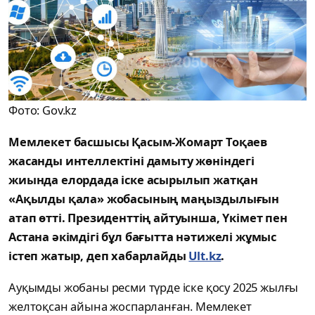
Фото: Gov.kz
Мемлекет басшысы Қасым-Жомарт Тоқаев
жасанды интеллектіні дамыту жөніндегі
жиында елордада іске асырылып жатқан
«Ақылды қала» жобасының маңыздылығын
атап өтті. Президенттің айтуынша, Үкімет пен
Астана әкімдігі бұл бағытта нәтижелі жұмыс
істеп жатыр, деп хабарлайды
Ult.kz
.
Ауқымды жобаны ресми түрде іске қосу 2025 жылғы
желтоқсан айына жоспарланған. Мемлекет