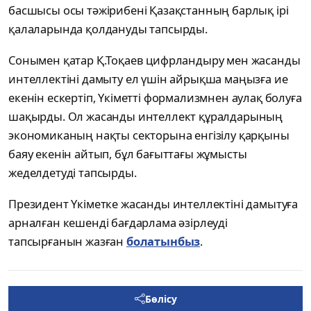
басшысы осы тәжірибені Қазақстанның барлық ірі
қалаларында қолдануды тапсырды.
Сонымен қатар Қ.Тоқаев цифрландыру мен жасанды
интеллектіні дамыту ел үшін айрықша маңызға ие
екенін ескертіп, Үкіметті формализмнен аулақ болуға
шақырды. Ол жасанды интеллект құралдарының
экономиканың нақты секторына енгізілу қарқыны
баяу екенін айтып, бұл бағыттағы жұмысты
жеделдетуді тапсырды.
Президент Үкіметке жасанды интеллектіні дамытуға
арналған кешенді бағдарлама әзірлеуді
тапсырғанын жазған
болатынбыз
.
Бөлісу