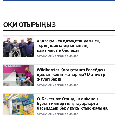
ОҚИ ОТЫРЫҢЫЗ
«Қазақмыс» Қазақстандағы ең
терең шахта оқпанының
құрылысын бастады
ЭКОНОМИКА ЖӘНЕ БИЗНЕС
Wildberries Қазақстанға Ресейден
қашып келіп жатыр ма? Министр
жауап берді
ЭКОНОМИКА ЖӘНЕ БИЗНЕС
О. Бектенов: Отандық өнімнен
бұрын импорттық тауарларға
басымдық беру құқықтық жағынан
ғана емес, моральдық тұрғыдан да
ЭКОНОМИКА ЖӘНЕ БИЗНЕС
дұрыс емес