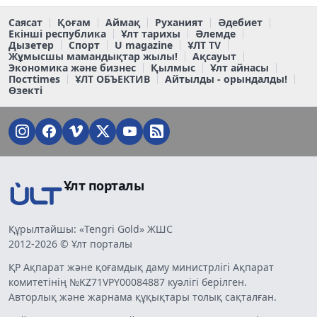
Саясат
Қоғам
Аймақ
Руханият
Әдебиет
Екінші республика
Ұлт тарихы
Әлемде
Дызетер
Спорт
U magazine
ҰЛТ TV
Жұмысшы мамандықтар жылы!
Ақсауыт
Экономика және бизнес
Қылмыс
Ұлт айнасы
Постtimes
ҰЛТ ОБЪЕКТИВ
Айтылды - орындалды!
Өзекті
Ұлт порталы
Құрылтайшы: «Tengri Gold» ЖШС
2012-2026 © Ұлт порталы
ҚР Ақпарат және қоғамдық даму министрлігі Ақпарат
комитетінің №KZ71VPY00084887 куәлігі берілген.
Авторлық және жарнама құқықтары толық сақталған.