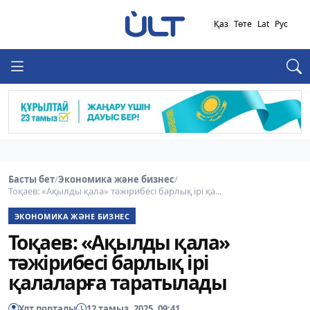
Қаз
Төте
Lat
Рус
Басты бет
/
Экономика және бизнес
/
Тоқаев: «Ақылды қала» тәжірибесі барлық ірі қа...
ЭКОНОМИКА ЖӘНЕ БИЗНЕС
Тоқаев: «Ақылды қала»
тәжірибесі барлық ірі
қалаларға таратылады
Ұлт порталы
12 тамыз, 2025, 09:41