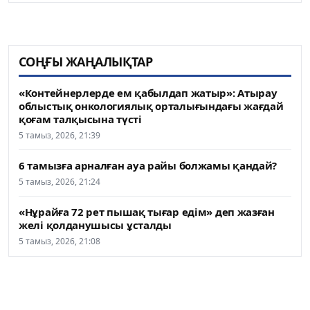
СОҢҒЫ ЖАҢАЛЫҚТАР
«Контейнерлерде ем қабылдап жатыр»: Атырау
облыстық онкологиялық орталығындағы жағдай
қоғам талқысына түсті
5 тамыз, 2026, 21:39
6 тамызға арналған ауа райы болжамы қандай?
5 тамыз, 2026, 21:24
«Нұрайға 72 рет пышақ тығар едім» деп жазған
желі қолданушысы ұсталды
5 тамыз, 2026, 21:08