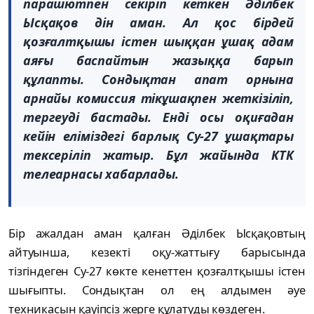
парашютпен секіріп кеткен Әділбек
Ысқақов дін аман. Ал қос бірдей
қозғалтқышы істен шыққан ұшақ адам
аяғы баспайтын жазыққа барып
құлапты. Сондықтан апат орнына
арнайы комиссия тікұшақпен жеткізіліп,
тергеуді бастады. Енді осы оқиғадан
кейін еліміздегі барлық Су-27 ұшақтары
тексеріліп жатыр. Бұл жайында КТК
телеарнасы хабарлады.
Бір ажалдан аман қалған Әділбек Ысқақовтың
айтуынша, кезекті оқу-жаттығу барысында
тізгіндеген Су-27 көкте кенеттен қозғалтқышы істен
шығыпты. Сондықтан ол ең алдымен әуе
техникасын қауіпсіз жерге құлатуды көздеген.