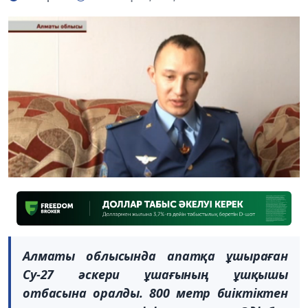
Алматы облысында апатқа ұшыраған
Су-27 әскери ұшағының ұшқышы
отбасына оралды. 800 метр биіктіктен