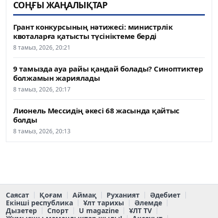
СОҢҒЫ ЖАҢАЛЫҚТАР
Грант конкурсының нәтижесі: министрлік
квоталарға қатысты түсініктеме берді
8 тамыз, 2026, 20:21
9 тамызда ауа райы қандай болады? Синоптиктер
болжамын жариялады
8 тамыз, 2026, 20:17
Лионель Мессидің әкесі 68 жасында қайтыс
болды
8 тамыз, 2026, 20:13
Саясат
Қоғам
Аймақ
Руханият
Әдебиет
Екінші республика
Ұлт тарихы
Әлемде
Дызетер
Спорт
U magazine
ҰЛТ TV