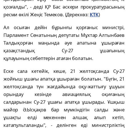
қозғалды", - деді ҚР Бас әскери прокуратурасының
ресми өкілі Жеңіс Темеков. (Дереккөз:
КТК
)
Ал осыған дейін бұрынғы қорғаныс министрі,
Парламент Сенатының депутаты Мұхтар Алтынбаев
Талдықорған маңында әуе апатына ұшыраған
қазақстандық Су-27 ұшағының
құлауының себептерін атаған болатын.
Еске сала кетейік, кеше, 21 желтоқсанда Су-27
жойғыш ұшағы апатқа ұшыраған болатын. "Бүгін, 21
желтоқсанда түн жағдайында оқу-жаттығу ұшуын
орындау кезінде авиациялық оқиғаның
салдарынан Су-27 ұшағы апатқа ұшырады. Ұшқыш
майор Ә.Ысқақов бар мүмкіндігін салды және
ұшақты елді мекеннен алшақ алып кетіп,
катапульталанды", - делінген еді министрліктің