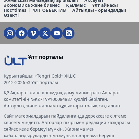
Жұмысшы мамандықтар жылы!
Ақсауыт
Экономика және бизнес
Қылмыс
Ұлт айнасы
Постtimes
ҰЛТ ОБЪЕКТИВ
Айтылды - орындалды!
Өзекті
Ұлт порталы
Құрылтайшы: «Tengri Gold» ЖШС
2012-2026 © Ұлт порталы
ҚР Ақпарат және қоғамдық даму министрлігі Ақпарат
комитетінің №KZ71VPY00084887 куәлігі берілген.
Авторлық және жарнама құқықтары толық сақталған.
Сайт материалдарын пайдаланғанда дереккөзге сілтеме
көрсету міндетті. Авторлар пікірі мен редакция көзқарасы
сәйкес келе бермеуі мүмкін. Жарнама мен
хабарландырулардың мазмұнына жарнама беруші