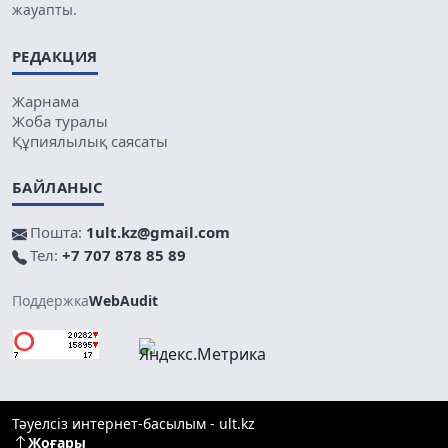
жауапты.
РЕДАКЦИЯ
Жарнама
Жоба туралы
Құпиялылық саясаты
БАЙЛАНЫС
Пошта:
1ult.kz@gmail.com
Тел:
+7 707 878 85 89
Поддержка
WebAudit
Тәуелсіз интернет-басылым - ult.kz
Жоғары