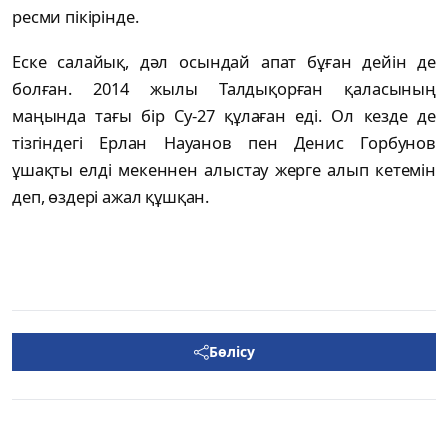
ресми пікірінде.
Еске салайық, дәл осындай апат бұған дейін де
болған. 2014 жылы Талдықорған қаласының
маңында тағы бір Су-27 құлаған еді. Ол кезде де
тізгіндегі Ерлан Науанов пен Денис Горбунов
ұшақты елді мекеннен алыстау жерге алып кетемін
деп, өздері ажал құшқан.
Бөлісу