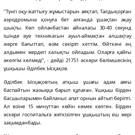
"Түнгі оқу-жаттығу жұмыстарын аяқтап, Талдықорған
аэродромына қонуға бет алғанда ұшақтан ақау
шықты. Көп ойланбастан айналасы 30-40 секунд
ішінде әуе техникасын ауыл-аймақтан алшақтау
жерге бағыттап, өзім секіріп кеттім. Өйткені ең
алдымен жердегі халықты ойладым. Оларға қайғы
әкелгім келмеді", - дейді 21751 әскери бөлімшесінің
ұшқышы Әділбек Ысқақов.
Әділбек Ысқақовтың атқыш ұшағы адам аяғы
баспайтын жазыққа барып құлаған. Ұшқыш бірден
басшыларымен байланыс апат орнын айтып беріпті.
Ал өзіне 15 минуттан кейін көмек келген. Бірден
әскери госпитальға жеткізілген ұшқыштың еш жері
зақымданбады.