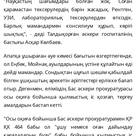
"Науқастың шағымдары болған жоқ. Соған
қарамастан тексерулердің бәрін жасадық. Рентген,
УЗИ, лабораториялық тексерулерден өткіздік.
Барлық мамандармен консилиум құрып, көріп
шықтық", - деді Талдықорған әскери госпиталінің
бастығы Асқар Көлбаев.
Апатқа ұшыраған әуе кемесі бағытын өзгертпегенде,
ол Еңбек, Мойнақ ауылдарының үстіне құлайтын еді
дейді мамандар. Сондықтан шұғыл шешім қабылдай
білген ұшқыштың әрекетін әріптестері ерлікке балап
отыр. Дегенмен, еліміздің Бас әскери прокуратурасы
осы оқиға бойынша қылмыстық іс қозғап, тергеу
амалдарын бастап кетті.
"Осы оқиға бойынша Бас әскери прокуратурамен ҚР
ҚК 464 бабы ол "ұшу немесе оған дайындау
қағидаларын бұзу" бабы бойынша қылмыстық іс