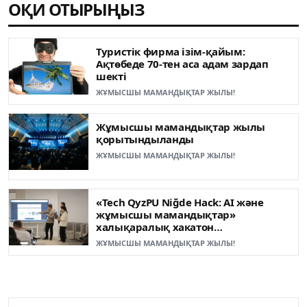
ОҚИ ОТЫРЫҢЫЗ
Туристік фирма ізім-қайым:
Ақтөбеде 70-тен аса адам зардап
шекті
ЖҰМЫСШЫ МАМАНДЫҚТАР ЖЫЛЫ!
Жұмысшы мамандықтар жылы
қорытындыланды
ЖҰМЫСШЫ МАМАНДЫҚТАР ЖЫЛЫ!
«Tech QyzPU Niğde Hack: AI және
жұмысшы мамандықтар»
халықаралық хакатон
жеңімпаздары анықталды
ЖҰМЫСШЫ МАМАНДЫҚТАР ЖЫЛЫ!