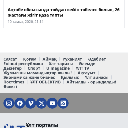
Ақтөбе облысында тойдан кейін төбелес болып, 26
жастағы жігіт қаза тапты
10 тамыз, 2026, 21:14
Саясат
Қоғам
Аймақ
Руханият
Әдебиет
Екінші республика
Ұлт тарихы
Әлемде
Дызетер
Спорт
U magazine
ҰЛТ TV
Жұмысшы мамандықтар жылы!
Ақсауыт
Экономика және бизнес
Қылмыс
Ұлт айнасы
Постtimes
ҰЛТ ОБЪЕКТИВ
Айтылды - орындалды!
Өзекті
Ұлт порталы