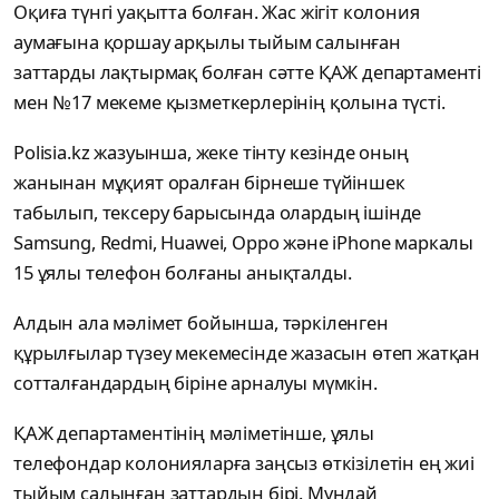
Оқиға түнгі уақытта болған. Жас жігіт колония
аумағына қоршау арқылы тыйым салынған
заттарды лақтырмақ болған сәтте ҚАЖ департаменті
мен №17 мекеме қызметкерлерінің қолына түсті.
Polisia.kz жазуынша, жеке тінту кезінде оның
жанынан мұқият оралған бірнеше түйіншек
табылып, тексеру барысында олардың ішінде
Samsung, Redmi, Huawei, Oppo және iPhone маркалы
15 ұялы телефон болғаны анықталды.
Алдын ала мәлімет бойынша, тәркіленген
құрылғылар түзеу мекемесінде жазасын өтеп жатқан
сотталғандардың біріне арналуы мүмкін.
ҚАЖ департаментінің мәліметінше, ұялы
телефондар колонияларға заңсыз өткізілетін ең жиі
тыйым салынған заттардың бірі. Мұндай