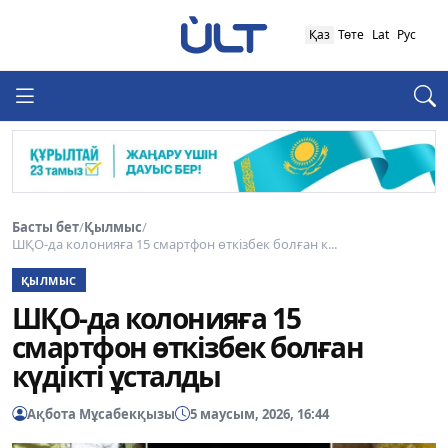
Қаз
Төте
Lat
Рус
Басты бет
/
Қылмыс
/
ШҚО-да колонияға 15 смартфон өткізбек болған к...
ҚЫЛМЫС
ШҚО-да колонияға 15
смартфон өткізбек болған
күдікті ұсталды
Ақбота Мұсабекқызы
5 маусым, 2026, 16:44