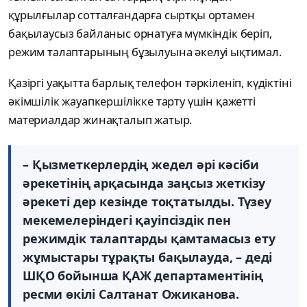
құрылғылар сотталғандарға сыртқы ортамен
бақылаусыз байланыс орнатуға мүмкіндік беріп,
режим талаптарының бұзылуына әкелуі ықтимал.
Қазіргі уақытта барлық телефон тәркіленіп, күдіктіні
әкімшілік жауапкершілікке тарту үшін қажетті
материалдар жинақталып жатыр.
– Қызметкерлердің жедел әрі кәсіби
әрекетінің арқасында заңсыз жеткізу
әрекеті дер кезінде тоқтатылды. Түзеу
мекемелеріндегі қауіпсіздік пен
режимдік талаптарды қамтамасыз ету
жұмыстары тұрақты бақылауда, – деді
ШҚО бойынша ҚАЖ департаментінің
ресми өкілі Салтанат Ожиканова.