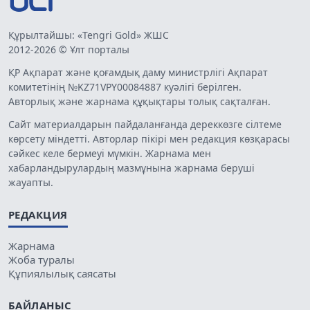
Құрылтайшы: «Tengri Gold» ЖШС
2012-2026 © Ұлт порталы
ҚР Ақпарат және қоғамдық даму министрлігі Ақпарат
комитетінің №KZ71VPY00084887 куәлігі берілген.
Авторлық және жарнама құқықтары толық сақталған.
Сайт материалдарын пайдаланғанда дереккөзге сілтеме
көрсету міндетті. Авторлар пікірі мен редакция көзқарасы
сәйкес келе бермеуі мүмкін. Жарнама мен
хабарландырулардың мазмұнына жарнама беруші
жауапты.
РЕДАКЦИЯ
Жарнама
Жоба туралы
Құпиялылық саясаты
БАЙЛАНЫС