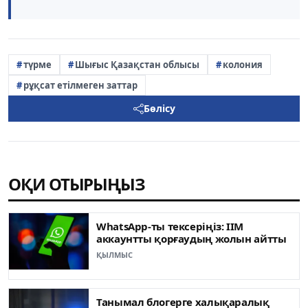
түрме
Шығыс Қазақстан облысы
колония
рұқсат етілмеген заттар
Бөлісу
ОҚИ ОТЫРЫҢЫЗ
WhatsApp-ты тексеріңіз: ІІМ
аккаунтты қорғаудың жолын айтты
ҚЫЛМЫС
Танымал блогерге халықаралық