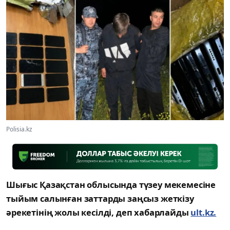
Polisia.kz
Шығыс Қазақстан облысында түзеу мекемесіне
тыйым салынған заттарды заңсыз жеткізу
әрекетінің жолы кесілді, деп хабарлайды
ult.kz.