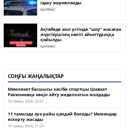
іздеу жарияланды
ҚЫЛМЫС
Ақтөбеде жол үстінде “шоу” жасаған
жүргізушінің көлігі айыптұраққа
қойылды
ҚЫЛМЫС
СОҢҒЫ ЖАҢАЛЫҚТАР
Мемлекет басшысы кәсіби спортшы Шавкат
Рахмоновқа көңіл айту жеделхатын жолдады
10 тамыз, 2026, 22:47
11 тамызда ауа райы қандай болады? Мамандар
ескерту жасады
10 тамыз, 2026, 21:20