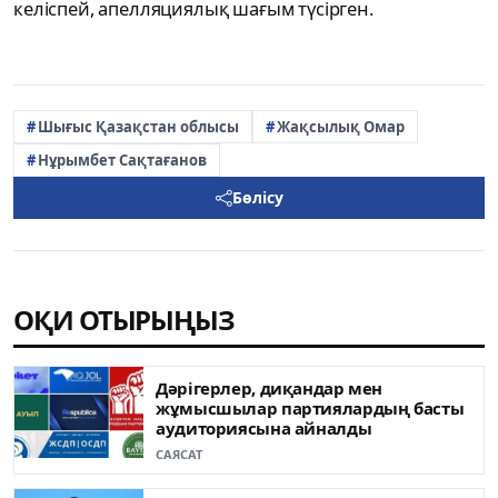
келіспей, апелляциялық шағым түсірген.
Шығыс Қазақстан облысы
Жақсылық Омар
Нұрымбет Сақтағанов
Бөлісу
ОҚИ ОТЫРЫҢЫЗ
Дәрігерлер, диқандар мен
жұмысшылар партиялардың басты
аудиториясына айналды
САЯСАТ