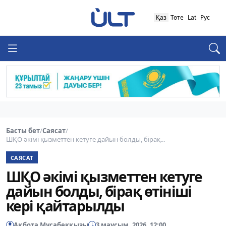
Қаз
Төте
Lat
Рус
Басты бет
/
Саясат
/
ШҚО әкімі қызметтен кетуге дайын болды, бірақ...
САЯСАТ
ШҚО әкімі қызметтен кетуге
дайын болды, бірақ өтініші
кері қайтарылды
Ақбота Мұсабекқызы
3 маусым, 2026, 12:00