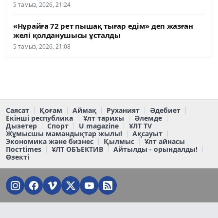
5 тамыз, 2026, 21:24
«Нұрайға 72 рет пышақ тығар едім» деп жазған
желі қолданушысы ұсталды
5 тамыз, 2026, 21:08
Саясат
Қоғам
Аймақ
Руханият
Әдебиет
Екінші республика
Ұлт тарихы
Әлемде
Дызетер
Спорт
U magazine
ҰЛТ TV
Жұмысшы мамандықтар жылы!
Ақсауыт
Экономика және бизнес
Қылмыс
Ұлт айнасы
Постtimes
ҰЛТ ОБЪЕКТИВ
Айтылды - орындалды!
Өзекті