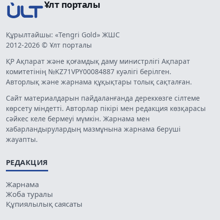
Ұлт порталы
Құрылтайшы: «Tengri Gold» ЖШС
2012-2026 © Ұлт порталы
ҚР Ақпарат және қоғамдық даму министрлігі Ақпарат
комитетінің №KZ71VPY00084887 куәлігі берілген.
Авторлық және жарнама құқықтары толық сақталған.
Сайт материалдарын пайдаланғанда дереккөзге сілтеме
көрсету міндетті. Авторлар пікірі мен редакция көзқарасы
сәйкес келе бермеуі мүмкін. Жарнама мен
хабарландырулардың мазмұнына жарнама беруші
жауапты.
РЕДАКЦИЯ
Жарнама
Жоба туралы
Құпиялылық саясаты