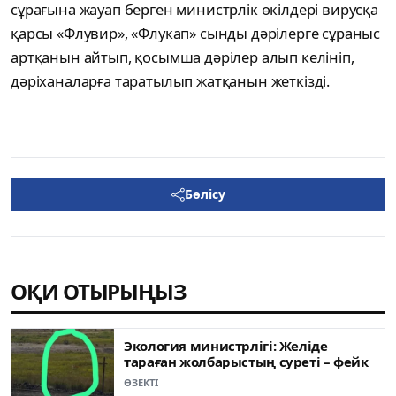
сұрағына жауап берген министрлік өкілдері вирусқа
қарсы «Флувир», «Флукап» сынды дәрілерге сұраныс
артқанын айтып, қосымша дәрілер алып келініп,
дәріханаларға таратылып жатқанын жеткізді.
Бөлісу
ОҚИ ОТЫРЫҢЫЗ
Экология министрлігі: Желіде
тараған жолбарыстың суреті – фейк
ӨЗЕКТІ