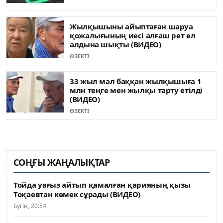
Жылқышыны айыптаған шаруа
қожалығының иесі алғаш рет ел
алдына шықты (ВИДЕО)
ӨЗЕКТІ
33 жыл мал баққан жылқышыға 1
млн теңге мен жылқы тарту етілді
(ВИДЕО)
ӨЗЕКТІ
СОҢҒЫ ЖАҢАЛЫҚТАР
Тойда уағыз айтып қамалған қарияның қызы
Тоқаевтан көмек сұрады (ВИДЕО)
Бүгін, 20:54