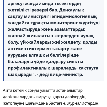
әрі өсуі жағдайында төсектердің
жеткілікті резерві бар. Денсаулық
сақтау министрлігі эпидемиологиялық
жағдайға тұрақты мониторинг жүргізуді
жалғастыруда және азаматтарды:
жаппай жиналатын жерлерден аулақ
болу, үй-жайларды жиі желдету, қолды
антисептиктермен тазарту және
аурудың алғашқы белгілерінде
балаларды үйде қалдыру сияқты
профилактикалық шараларды сақтауға
шақырады", - деді вице-министр.
Айта кетейік соңғы уақытта астаналықтар
дәріханалардағы вирусқа қарсы дәрілердің
жетіспеуіне шағымдана бастаған. Журналистердің