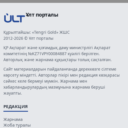
Ұлт порталы
Құрылтайшы: «Tengri Gold» ЖШС
2012-2026 © Ұлт порталы
ҚР Ақпарат және қоғамдық даму министрлігі Ақпарат
комитетінің №KZ71VPY00084887 куәлігі берілген.
Авторлық және жарнама құқықтары толық сақталған.
Сайт материалдарын пайдаланғанда дереккөзге сілтеме
көрсету міндетті. Авторлар пікірі мен редакция көзқарасы
сәйкес келе бермеуі мүмкін. Жарнама мен
хабарландырулардың мазмұнына жарнама беруші
жауапты.
РЕДАКЦИЯ
Жарнама
Жоба туралы