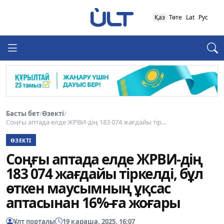
Қаз
Төте
Lat
Рус
Басты бет
/
Өзекті
/
Соңғы аптада елде ЖРВИ-дің 183 074 жағдайы тір...
ӨЗЕКТІ
Соңғы аптада елде ЖРВИ-дің
183 074 жағдайы тіркелді, бұл
өткен маусымның ұқсас
аптасынан 16%-ға жоғары
Ұлт порталы
19 қараша, 2025, 16:07