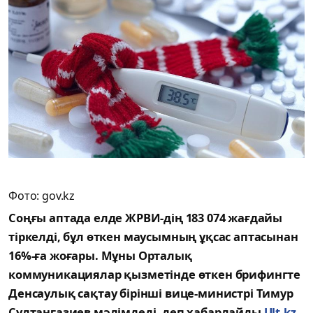
Фото: gov.kz
Соңғы аптада елде ЖРВИ-дің 183 074 жағдайы
тіркелді, бұл өткен маусымның ұқсас аптасынан
16%-ға жоғары. Мұны Орталық
коммуникациялар қызметінде өткен брифингте
Денсаулық сақтау бірінші вице-министрі Тимур
Сұлтанғазиев мәлімдеді, деп хабарлайды
Ult.kz
.