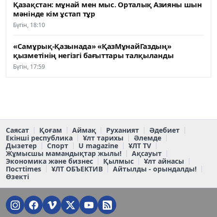
Қазақстан: мұнай мен мыс. Орталық Азияны шын
мәнінде кім ұстап тұр
Бүгін, 18:10
«Самұрық-Қазынада» «ҚазМұнайГаздың»
қызметінің негізгі бағыттары талқыланды
Бүгін, 17:59
Саясат
Қоғам
Аймақ
Руханият
Әдебиет
Екінші республика
Ұлт тарихы
Әлемде
Дызетер
Спорт
U magazine
ҰЛТ TV
Жұмысшы мамандықтар жылы!
Ақсауыт
Экономика және бизнес
Қылмыс
Ұлт айнасы
Постtimes
ҰЛТ ОБЪЕКТИВ
Айтылды - орындалды!
Өзекті