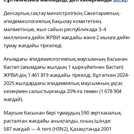
Денсаулық сақтау министрлігінің Санитариялық-
эпидемиологиялық бақылау комитетінің
мәліметінше, жыл сайын республикада 3–4
миллионға дейін ЖРВИ жағдайы және 2 мыңға дейін
тұмау жағдайы тіркеледі.
Ағымдағы эпидемиологиялық маусымның басынан
бастап (ағымдағы жылдың 1 қыркүйегінен бастап)
ЖРВИ-дің 1 461 819 жағдайы тіркелді, бұл өткен 2024-
2025 жылдардағы эпидемиялық маусымның ұқсас
кезеңімен салыстырғанда 20%-ға төмен (1 678 904
жағдай).
Маусым басынан бері тұмаудың 590 зертханалық
расталған жағдайы анықталды, оның ішінде:
587 жағдай — А типі (H3N2), Қазақстанда 2001