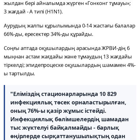
жылдан бері айналымда жүрген «Гонконг тұмауы»;
3 жағдай - А типі (H1N1).
Аурудың жалпы құрылымында 0-14 жастағы балалар
66%-ды, ересектер 34%-ды құрайды.
Соңғы аптада оқушылардың арасында ЖРВИ-дің 6
мыңнан астам жағдайы және тұмаудың 13 жағдайы
тіркелді; эпидепроцеске оқушылардың шамамен 4%-
ы тартылды.
"Еліміздің стационарларында 10 829
инфекциялық төсек орналастырылған,
оның 76%-ы қазір жұмыс істейді.
Инфекциялық бөлімшелердің шамадан
тыс жүктелуі байқалмайды - барлық
өңірлерде сырқаттанушылықтың одан