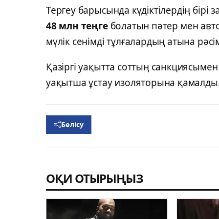
Тергеу барысында күдіктілердің бірі
48 млн теңге
болатын пәтер мен авто
мүлік сенімді тұлғалардың атына рәсі
Қазіргі уақытта соттың санкциясымен 
уақытша ұстау изоляторына қамалды
Бөлісу
ОҚИ ОТЫРЫҢЫЗ