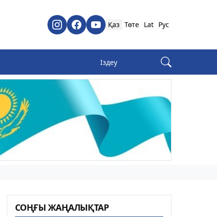
Қаз
Төте
Lat
Рус
СОҢҒЫ ЖАҢАЛЫҚТАР