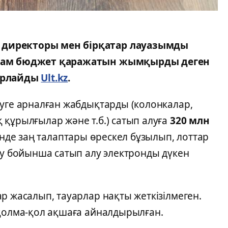
 директоры мен бірқатар лауазымды
астам бюджет қаражатын жымқырды деген
барлайды
Ult.kz
.
зуге арналған жабдықтарды (колонкалар,
 құрылғылар және т.б.) сатып алуға
320 млн
інде заң талаптары өрескел бұзылып, лоттар
ау бойынша сатып алу электронды дүкен
р жасалып, тауарлар нақты жеткізілмеген.
 қолма-қол ақшаға айналдырылған.