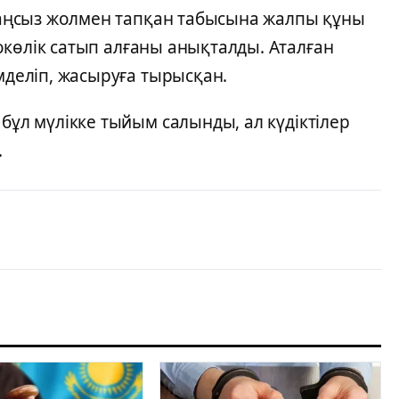
 заңсыз жолмен тапқан табысына жалпы құны
көлік сатып алғаны анықталды. Аталған
мделіп, жасыруға тырысқан.
бұл мүлікке тыйым салынды, ал күдіктілер
.