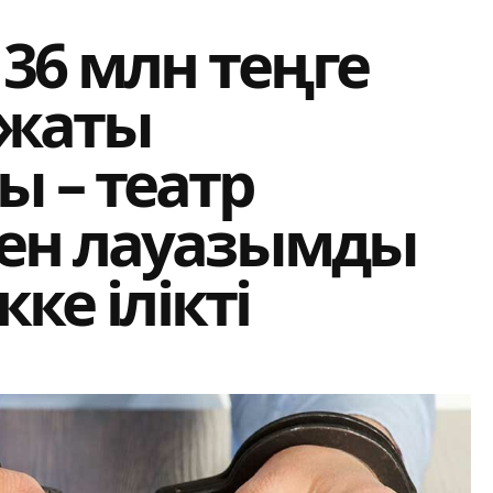
36 млн теңге
ажаты
 – театр
ен лауазымды
ке ілікті