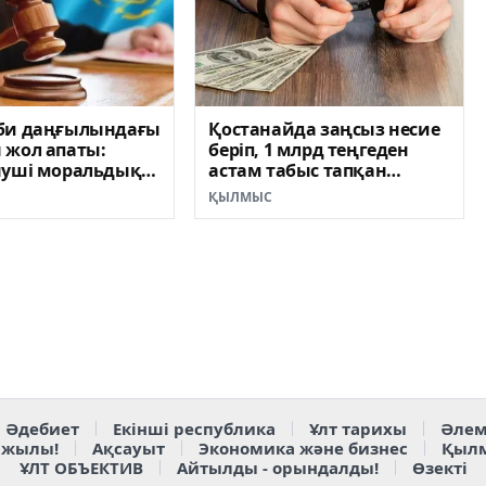
би даңғылындағы
Қостанайда заңсыз несие
 жол апаты:
беріп, 1 млрд теңгеден
нуші моральдық
астам табыс тапқан
00 миллион теңге
тұрғын сотталды
ҚЫЛМЫС
Әдебиет
Екінші республика
Ұлт тарихы
Әлем
 жылы!
Ақсауыт
Экономика және бизнес
Қыл
ҰЛТ ОБЪЕКТИВ
Айтылды - орындалды!
Өзекті