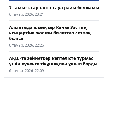
7 тамызға арналған ауа райы болжамы
6 тамыз, 2026, 23:21
Алматыда алаяқтар Канье Уэсттің
концертіне жалған билеттер сатпақ
болған
6 тамыз, 2026, 22:26
АҚШ-та зейнеткер кептелісте тұрмас
үшін дүкенге тікұшақпен ұшып барды
6 тамыз, 2026, 22:09