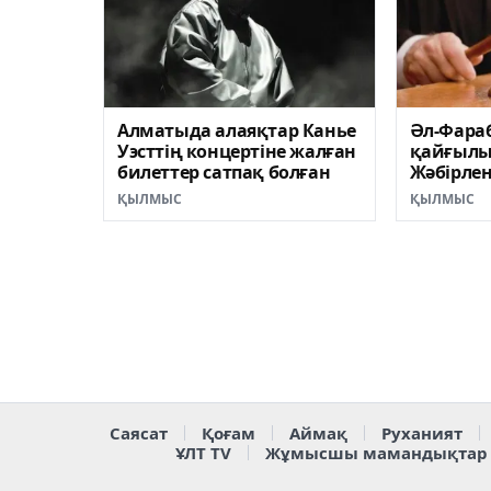
Алматыда алаяқтар Канье
Әл-Фара
Уэсттің концертіне жалған
қайғылы
билеттер сатпақ болған
Жәбірле
шығын 1
ҚЫЛМЫС
ҚЫЛМЫС
сұрады
Саясат
Қоғам
Аймақ
Руханият
ҰЛТ TV
Жұмысшы мамандықтар