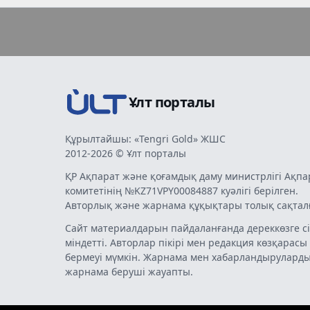
Ұлт порталы
Құрылтайшы: «Tengri Gold» ЖШС
2012-2026 © Ұлт порталы
ҚР Ақпарат және қоғамдық даму министрлігі Ақпа
комитетінің №KZ71VPY00084887 куәлігі берілген.
Авторлық және жарнама құқықтары толық сақтал
Сайт материалдарын пайдаланғанда дереккөзге сі
міндетті. Авторлар пікірі мен редакция көзқарасы
бермеуі мүмкін. Жарнама мен хабарландырулард
жарнама беруші жауапты.