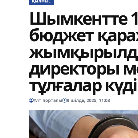
ҚЫЛМЫС
Шымкентте 1
бюджет қар
жымқырылды
директоры м
тұлғалар күдік
Ұлт порталы
9 шілде, 2025, 11:03