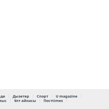
де
Дызетер
Спорт
U magazine
мыс
Ұлт айнасы
Постtimes