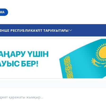
АМА
ІНШІ РЕСПУБЛИКА
ҰЛТ ТАРИХЫ
ТАҒЫ
джет қаражаты жымқыр...