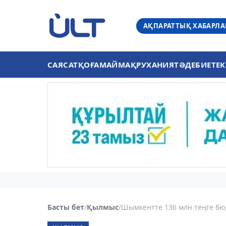
АҚПАРАТТЫҚ ХАБАРЛ
САЯСАТ
ҚОҒАМ
АЙМАҚ
РУХАНИЯТ
ӘДЕБИЕТ
ЕК
Басты бет
/
Қылмыс
/
Шымкентте 136 млн теңге бю