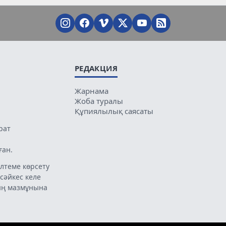
РЕДАКЦИЯ
Жарнама
Жоба туралы
Құпиялылық саясаты
рат
ған.
лтеме көрсету
 сәйкес келе
ың мазмұнына