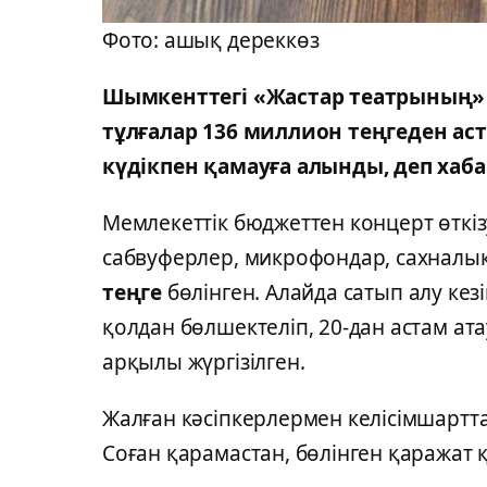
Фото: ашық дереккөз
Шымкенттегі «Жастар театрының»
тұлғалар 136 миллион теңгеден 
күдікпен қамауға алынды, деп ха
Мемлекеттік бюджеттен концерт өткі
сабвуферлер, микрофондар, сахналық
теңге
бөлінген. Алайда сатып алу кез
қолдан бөлшектеліп, 20-дан астам ат
арқылы жүргізілген.
Жалған кәсіпкерлермен келісімшартта
Соған қарамастан, бөлінген қаражат