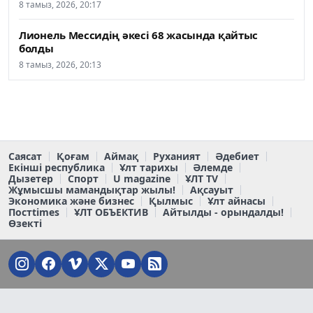
8 тамыз, 2026, 20:17
Лионель Мессидің әкесі 68 жасында қайтыс
болды
8 тамыз, 2026, 20:13
Саясат
Қоғам
Аймақ
Руханият
Әдебиет
Екінші республика
Ұлт тарихы
Әлемде
Дызетер
Спорт
U magazine
ҰЛТ TV
Жұмысшы мамандықтар жылы!
Ақсауыт
Экономика және бизнес
Қылмыс
Ұлт айнасы
Постtimes
ҰЛТ ОБЪЕКТИВ
Айтылды - орындалды!
Өзекті