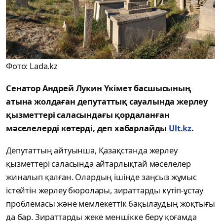
Фото: Lada.kz
Сенатор Андрей Лукин Үкімет басшысының
атына жолдаған депутаттық сауалында жерлеу
қызметтері саласындағы қордаланған
мәселелерді көтерді, деп хабарлайды
Ult.kz
.
Депутаттың айтуынша, Қазақстанда жерлеу
қызметтері саласында айтарлықтай мәселелер
жиналып қалған. Олардың ішінде заңсыз жұмыс
істейтін жерлеу бюролары, зираттарды күтіп-ұстау
проблемасы және мемлекеттік бақылаудың жоқтығы
да бар. Зираттарды жеке меншікке беру қоғамда