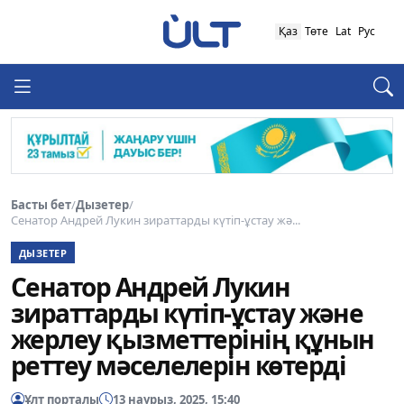
Қаз
Төте
Lat
Рус
Басты бет
/
Дызетер
/
Сенатор Андрей Лукин зираттарды күтіп-ұстау жә...
ДЫЗЕТЕР
Сенатор Андрей Лукин
зираттарды күтіп-ұстау және
жерлеу қызметтерінің құнын
реттеу мәселелерін көтерді
Ұлт порталы
13 наурыз, 2025, 15:40