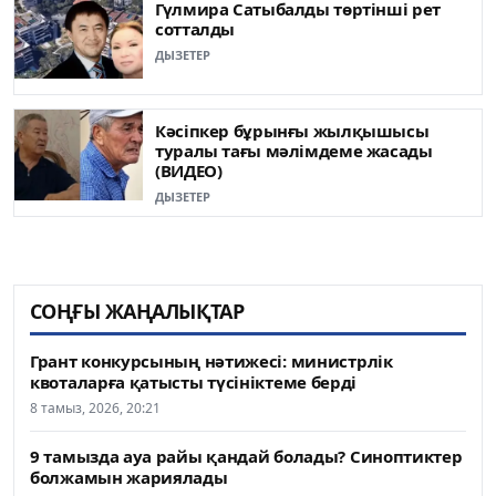
Гүлмира Сатыбалды төртінші рет
сотталды
ДЫЗЕТЕР
Кәсіпкер бұрынғы жылқышысы
туралы тағы мәлімдеме жасады
(ВИДЕО)
ДЫЗЕТЕР
СОҢҒЫ ЖАҢАЛЫҚТАР
Грант конкурсының нәтижесі: министрлік
квоталарға қатысты түсініктеме берді
8 тамыз, 2026, 20:21
9 тамызда ауа райы қандай болады? Синоптиктер
болжамын жариялады