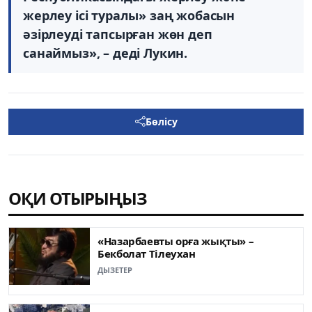
жерлеу ісі туралы» заң жобасын
әзірлеуді тапсырған жөн деп
санаймыз», – деді Лукин.
Бөлісу
ОҚИ ОТЫРЫҢЫЗ
«Назарбаевты орға жықты» –
Бекболат Тілеухан
ДЫЗЕТЕР