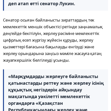
деп атап өтті сенатор Лукин.
Сенатор осыған байланысты зираттардың тек
мемлекеттік меншік объектісі ретінде заңнамалық
деңгейде бекітілуін, жерлеу рәсіміне мемлекеттік
цифрлық есеп жүргізу жүйесін құруды, жерлеу
қызметтері бағасына бақылауды енгізуді және
жерлеу орындарына заңсыз мәміле жасауға қатаң
жауапкершілік белгілеуді ұсынды.
«Марқұмдарды жерлеуге байланысты
қатынастарды реттеу және жерлеу ісінің
құқықтық негіздерін айқындау
мақсатында уәкілетті мемлекеттік
органдарға «Қазақстан
Республикасындағы жерлеу және