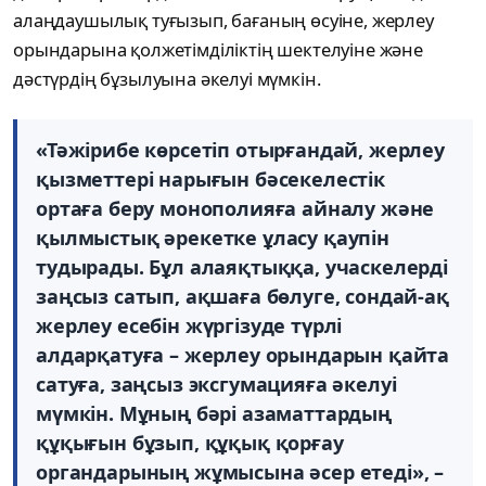
алаңдаушылық туғызып, бағаның өсуіне, жерлеу
орындарына қолжетімділіктің шектелуіне және
дәстүрдің бұзылуына әкелуі мүмкін.
«Тәжірибе көрсетіп отырғандай, жерлеу
қызметтері нарығын бәсекелестік
ортаға беру монополияға айналу және
қылмыстық әрекетке ұласу қаупін
тудырады. Бұл алаяқтыққа, учаскелерді
заңсыз сатып, ақшаға бөлуге, сондай-ақ
жерлеу есебін жүргізуде түрлі
алдарқатуға – жерлеу орындарын қайта
сатуға, заңсыз эксгумацияға әкелуі
мүмкін. Мұның бәрі азаматтардың
құқығын бұзып, құқық қорғау
органдарының жұмысына әсер етеді», –