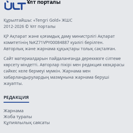
Ұлт порталы
Құрылтайшы: «Tengri Gold» ЖШС
2012-2026 © Ұлт порталы
ҚР Ақпарат және қоғамдық даму министрлігі Ақпарат
комитетінің №KZ71VPY00084887 куәлігі берілген.
Авторлық және жарнама құқықтары толық сақталған.
Сайт материалдарын пайдаланғанда дереккөзге сілтеме
көрсету міндетті. Авторлар пікірі мен редакция көзқарасы
сәйкес келе бермеуі мүмкін. Жарнама мен
хабарландырулардың мазмұнына жарнама беруші
жауапты.
РЕДАКЦИЯ
Жарнама
Жоба туралы
Құпиялылық саясаты