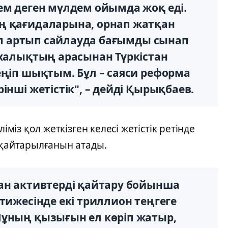
ем деген мүлдем ойымда жоқ еді.
ң қағидаларына, орнап жатқан
ніп артып сайлауда бағымды сынап
 халықтың арасынан Түркістан
еңіп шықтым. Бұл – саяси реформа
інші жетістік", – дейді Қырықбаев.
іміз қол жеткізген келесі жетістік ретінде
 қайтарылғанын атады.
қан активтерді қайтару бойынша
тижесінде екі триллион теңгеге
Мұның қызығын ел көріп жатыр,