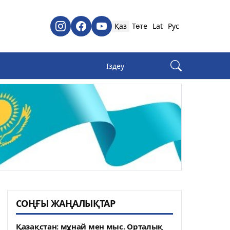
Қаз
Төте
Lat
Рус
СОҢҒЫ ЖАҢАЛЫҚТАР
Қазақстан: мұнай мен мыс. Орталық