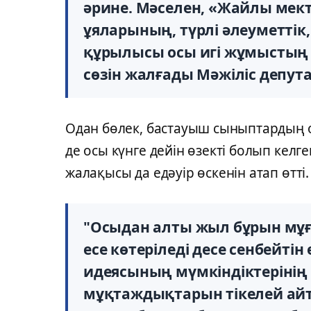
әрине. Мәселен, «Жайлы мек
ұяларының, түрлі әлеуметті
құрылысы осы игі жұмыстың а
сөзін жалғады Мәжіліс депут
Одан бөлек, бастауыш сыныптардың о
де осы күнге дейін өзекті болып келг
жалақысы да едәуір өскенін атап өтті.
"Осыдан алты жыл бұрын мұғ
есе көтеріледі десе сенбейтін 
идеясының мүмкіндіктеріні
мұқтаждықтарын тікелей айт