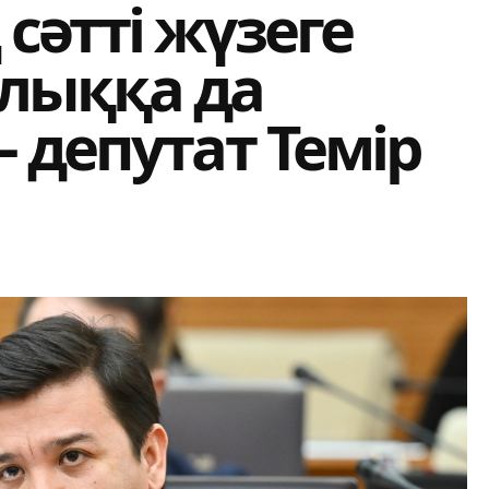
әтті жүзеге
лыққа да
 депутат Темір