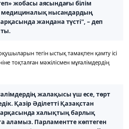
теп» жобасы аясындағы білім
к, медициналық нысандардың
рқасында жандана түсті", – деп
аты.
қушыларын тегін ыстық тамақпен қамту ісі
еніне тоқталған мәжілісмен мұғалімдердің
алімдердің жалақысы үш есе, төрт
едік. Қазір Әділетті Қазақстан
ң арқасында халықтың барлық
а аламыз. Парламентте көптеген