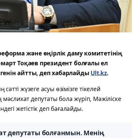
еформа және өңірлік даму комитетінің
март Тоқаев президент болғалы ел
лгенін айтты, деп хабарлайды
Ult.kz
.
сәтті жүзеге асуы өзімізге тікелей
ң мәслихат депутаты бола жүріп, Мәжіліске
ндегі жетістік деп бағалайды.
ат депутаты болғанмын. Менің