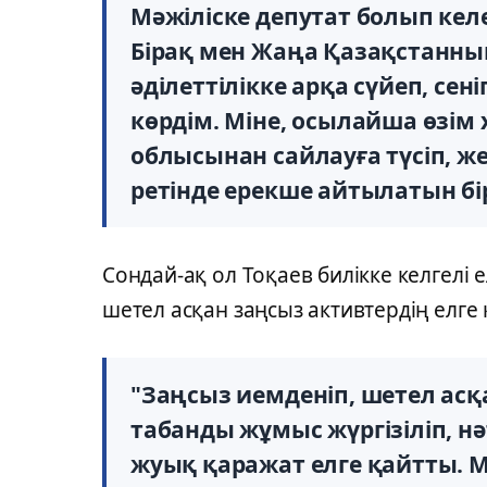
Мәжіліске депутат болып кел
Бірақ мен Жаңа Қазақстанны
әділеттілікке арқа сүйеп, се
көрдім. Міне, осылайша өзім
облысынан сайлауға түсіп, ж
ретінде ерекше айтылатын бір
Сондай-ақ ол Тоқаев билікке келгелі ел
шетел асқан заңсыз активтердің елге
"Заңсыз иемденіп, шетел ас
табанды жұмыс жүргізіліп, нә
жуық қаражат елге қайтты. 