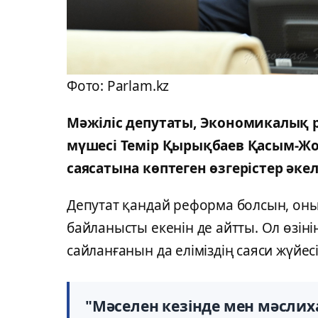
Фото: Parlam.kz
Мәжіліс депутаты, Экономикалық р
мүшесі Темір Қырықбаев Қасым-Жо
саясатына көптеген өзгерістер әке
Депутат қандай реформа болсын, оның 
байланысты екенін де айтты. Ол өзіні
сайланғанын да еліміздің саяси жүйесі
"Мәселен кезінде мен мәслих