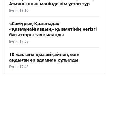
Азияны шын мәнінде кім ұстап тұр
Бүгін, 18:10
«Самұрық-Қазынада»
«ҚазМұнайГаздың» қызметінің негізгі
бағыттары талқыланды
Бүгін, 17:59
10 жастағы қыз айқайлап, өзін
аңдыған ер адамнан құтылды
Бүгін, 17:43