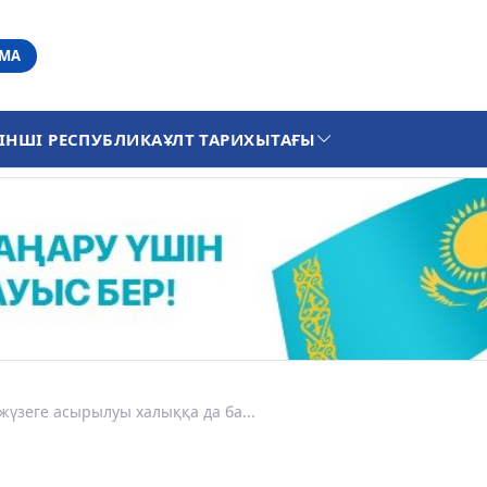
АМА
ІНШІ РЕСПУБЛИКА
ҰЛТ ТАРИХЫ
ТАҒЫ
жүзеге асырылуы халыққа да ба...