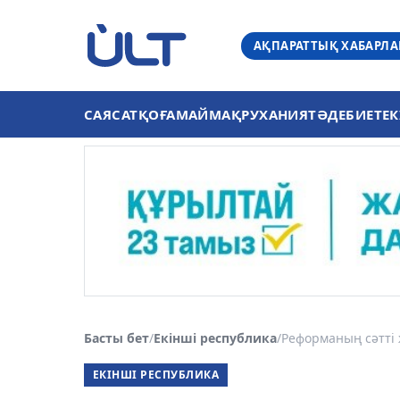
АҚПАРАТТЫҚ ХАБАРЛ
САЯСАТ
ҚОҒАМ
АЙМАҚ
РУХАНИЯТ
ӘДЕБИЕТ
ЕК
Басты бет
/
Екінші республика
/
Реформаның сәтті 
ЕКІНШІ РЕСПУБЛИКА