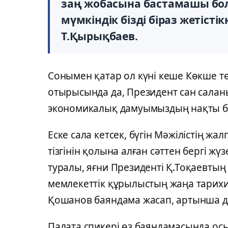
заң жобасына бастамашы бол
мүмкіндік бізді біраз жетісті
Т.Қырықбаев.
Сонымен қатар ол күні кеше Көкше т
отырысында да, Президент сан саланы
экономикалық дамуымыздың нақты ба
Еске сала кетсек, бүгін Мәжілістің
тізгінін қолына алған сәттен бергі 
туралы, яғни Президенті Қ.Тоқаевтың
мемлекеттік құрылыстың жаңа тарихи 
Қошанов баяндама жасап, артынша де
Палата спикері өз баяндамасында осы