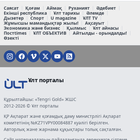
Саясат
Қоғам
Аймақ
Руханият
Әдебиет
Екінші республика
Ұлт тарихы
Әлемде
Дызетер
Спорт
U magazine
ҰЛТ TV
Жұмысшы мамандықтар жылы!
Ақсауыт
Экономика және бизнес
Қылмыс
Ұлт айнасы
Постtimes
ҰЛТ ОБЪЕКТИВ
Айтылды - орындалды!
Өзекті
Ұлт порталы
Құрылтайшы: «Tengri Gold» ЖШС
2012-2026 © Ұлт порталы
ҚР Ақпарат және қоғамдық даму министрлігі Ақпарат
комитетінің №KZ71VPY00084887 куәлігі берілген.
Авторлық және жарнама құқықтары толық сақталған.
Сайт материалдарын пайдаланғанда дереккөзге сілтеме