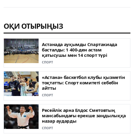
ОҚИ ОТЫРЫҢЫЗ
Астанада ауқымды Спартакиада
басталды: 1 400-ден астам
қатысушы мен 14 спорт түрі
СПОРТ
«Астана» баскетбол клубы қызметін
тоқтатты: Спорт комитеті себебін
айтты
СПОРТ
Ресейлік арна Елдос Сметовтың
мансабындағы ерекше заңдылыққа
назар аударды
СПОРТ