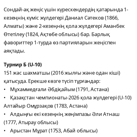
Сондай-ақ жеңіс үшін күрескендердің қатарында 1-
кезеңнің күміс жүлдегері Даниал Сәтеков (1866,
Алматы) және 2-кезеңнің қола жүлдегері Аманбек
Өтетілеу (1824, Ақтөбе облысы) бар. Барлық
фавориттер 1-турда өз партияларын жеңіспен
аяқтады.
Турнир Б (U-10)
151 жас шахматшы (2016 жылғы және одан кіші)
қатысуда. Ерекше көзге түсіп тұрғандар:
• Мұхаммедғали Әбдіқайым (1791, Астана)
• Қазақстан чемпионаты-2026 қола жүлдегері (U-10)
Алтайыр Омұрзақов (1783, Астана)
• Алдыңғы екі кезеңнің жеңімпазы Әли Атнаш
(1777, Атырау облысы)
• Арыстан Мұрат (1753, Абай облысы)