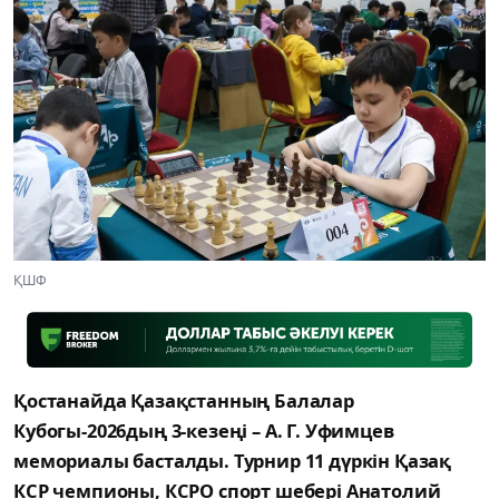
ҚШФ
Қостанайда Қазақстанның Балалар
Кубогы-2026дың 3-кезеңі – А. Г. Уфимцев
мемориалы басталды. Турнир 11 дүркін Қазақ
КСР чемпионы, КСРО спорт шебері Анатолий