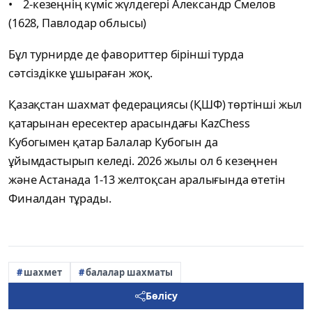
• 2-кезеңнің күміс жүлдегері Александр Смелов
(1628, Павлодар облысы)
Бұл турнирде де фавориттер бірінші турда
сәтсіздікке ұшыраған жоқ.
Қазақстан шахмат федерациясы (ҚШФ) төртінші жыл
қатарынан ересектер арасындағы KazChess
Кубогымен қатар Балалар Кубогын да
ұйымдастырып келеді. 2026 жылы ол 6 кезеңнен
және Астанада 1-13 желтоқсан аралығында өтетін
Финалдан тұрады.
шахмет
балалар шахматы
Бөлісу