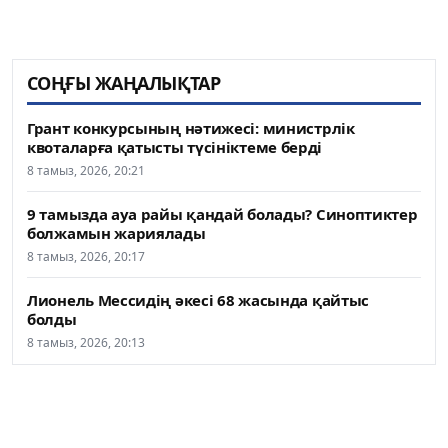
СОҢҒЫ ЖАҢАЛЫҚТАР
Грант конкурсының нәтижесі: министрлік
квоталарға қатысты түсініктеме берді
8 тамыз, 2026, 20:21
9 тамызда ауа райы қандай болады? Синоптиктер
болжамын жариялады
8 тамыз, 2026, 20:17
Лионель Мессидің әкесі 68 жасында қайтыс
болды
8 тамыз, 2026, 20:13