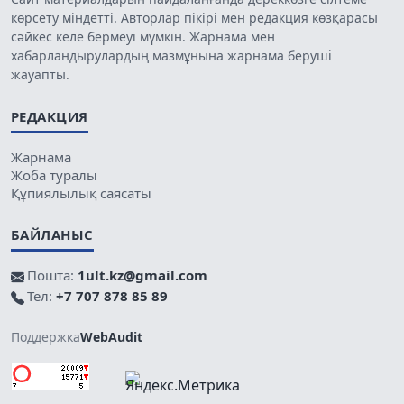
көрсету міндетті. Авторлар пікірі мен редакция көзқарасы
сәйкес келе бермеуі мүмкін. Жарнама мен
хабарландырулардың мазмұнына жарнама беруші
жауапты.
РЕДАКЦИЯ
Жарнама
Жоба туралы
Құпиялылық саясаты
БАЙЛАНЫС
Пошта:
1ult.kz@gmail.com
Тел:
+7 707 878 85 89
Поддержка
WebAudit