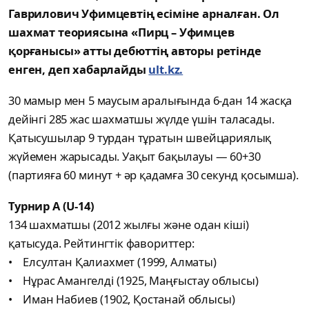
Гаврилович Уфимцевтің есіміне арналған. Ол
шахмат теориясына «Пирц – Уфимцев
қорғанысы» атты дебюттің авторы ретінде
енген, деп хабарлайды
ult.kz.
30 мамыр мен 5 маусым аралығында 6-дан 14 жасқа
дейінгі 285 жас шахматшы жүлде үшін таласады.
Қатысушылар 9 турдан тұратын швейцариялық
жүйемен жарысады. Уақыт бақылауы — 60+30
(партияға 60 минут + әр қадамға 30 секунд қосымша).
Турнир А (U-14)
134 шахматшы (2012 жылғы және одан кіші)
қатысуда. Рейтингтік фавориттер:
• Елсултан Қалиахмет (1999, Алматы)
• Нұрас Амангелді (1925, Маңғыстау облысы)
• Иман Набиев (1902, Қостанай облысы)