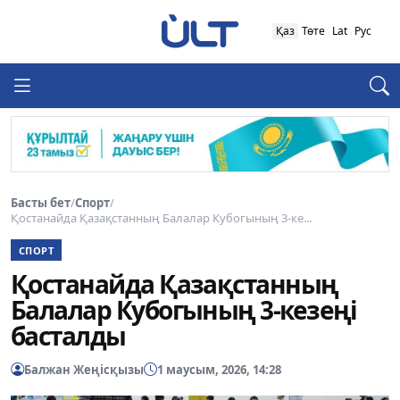
Қаз
Төте
Lat
Рус
Басты бет
/
Спорт
/
Қостанайда Қазақстанның Балалар Кубогының 3-ке...
СПОРТ
Қостанайда Қазақстанның
Балалар Кубогының 3-кезеңі
басталды
Балжан Жеңісқызы
1 маусым, 2026, 14:28