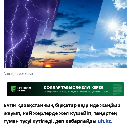
Ашық дереккөзден
Бүгін Қазақстанның бірқатар өңірінде жаңбыр
жауып, кей жерлерде жел күшейіп, таңертең
тұман түсуі күтіледі, деп хабарлайды
ult.kz.