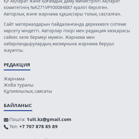
ҚР Ақпарат және қоғамдық даму министрлігі Ақпарат
комитетінің №KZ71VPY00084887 куәлігі берілген.
Авторлық және жарнама құқықтары толық сақталған.
Сайт материалдарын пайдаланғанда дереккөзге сілтеме
көрсету міндетті. Авторлар пікірі мен редакция көзқарасы
сәйкес келе бермеуі мүмкін. Жарнама мен
хабарландырулардың мазмұнына жарнама беруші
жауапты.
РЕДАКЦИЯ
Жарнама
Жоба туралы
Құпиялылық саясаты
БАЙЛАНЫС
Пошта:
1ult.kz@gmail.com
Тел:
+7 707 878 85 89