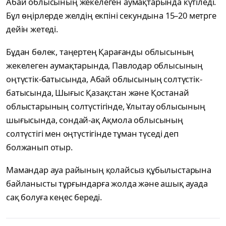
Абай облысының жекелеген аумақтарында күтіледі.
Бұл өңірлерде желдің екпіні секундына 15–20 метрге
дейін жетеді.
Бұдан бөлек, таңертең Қарағанды облысының
жекелеген аумақтарында, Павлодар облысының
оңтүстік-батысында, Абай облысының солтүстік-
батысында, Шығыс Қазақстан және Қостанай
облыстарының солтүстігінде, Ұлытау облысының
шығысында, сондай-ақ Ақмола облысының
солтүстігі мен оңтүстігінде тұман түседі деп
болжанып отыр.
Мамандар ауа райының қолайсыз құбылыстарына
байланысты тұрғындарға жолда және ашық ауада
сақ болуға кеңес береді.