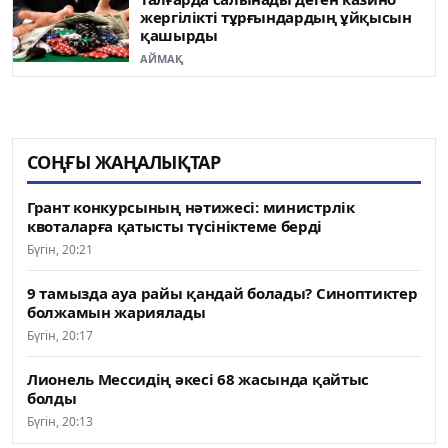
жергілікті тұрғындардың ұйқысын
қашырды
АЙМАҚ
СОҢҒЫ ЖАҢАЛЫҚТАР
Грант конкурсының нәтижесі: министрлік
квоталарға қатысты түсініктеме берді
Бүгін, 20:21
9 тамызда ауа райы қандай болады? Синоптиктер
болжамын жариялады
Бүгін, 20:17
Лионель Мессидің әкесі 68 жасында қайтыс
болды
Бүгін, 20:13