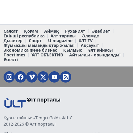
Саясат
Қоғам
Аймақ
Руханият
Әдебиет
Екінші республика
Ұлт тарихы
Әлемде
Дызетер
Спорт
U magazine
ҰЛТ TV
Жұмысшы мамандықтар жылы!
Ақсауыт
Экономика және бизнес
Қылмыс
Ұлт айнасы
Постtimes
ҰЛТ ОБЪЕКТИВ
Айтылды - орындалды!
Өзекті
Ұлт порталы
Құрылтайшы: «Tengri Gold» ЖШС
2012-2026 © Ұлт порталы