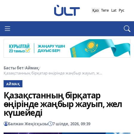
Қаз
Төте
Lat
Рус
Басты бет
/
Аймақ
/
Қазақстанның бірқатар өңірінде жаңбыр жауып, ж...
АЙМАҚ
Қазақстанның бірқатар
өңірінде жаңбыр жауып, жел
күшейеді
Балжан Жеңісқызы
7 шілде, 2026, 09:39