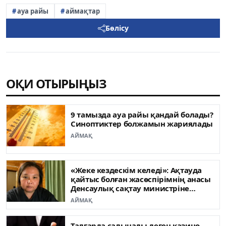
ауа райы
аймақтар
Бөлісу
ОҚИ ОТЫРЫҢЫЗ
9 тамызда ауа райы қандай болады?
Синоптиктер болжамын жариялады
АЙМАҚ
«Жеке кездескім келеді»: Ақтауда
қайтыс болған жасөспірімнің анасы
Денсаулық сақтау министріне
жүгінді
АЙМАҚ
Талғарда салынады деген казино