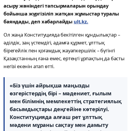
асыру жөніндегі тапсырмаларын орындау
бойынша жүргізіліп жатқан жұмыстар туралы
баяндады, деп хабарлайды
ult.kz.
Ол жаңа Конституцияда бекітілген құндылықтар –
әділдік, заң үстемдігі, адамға құрмет, ұлттық
бірегейлік пен қоғамдық жауапкершілік – бүгінгі
Қазақстанның ғана емес, ертеңгі ұрпақтың да басты
негізі екенін атап өтті.
«Біз үшін айрықша маңызды
өзгерістердің бірі – мәдениет, ғылым
мен білімнің мемлекеттің стратегиялық
басымдықтары деңгейіне көтерілуі.
Конституцияда алғаш рет ұлттық
мәдени мұраны сақтау мен дамыту