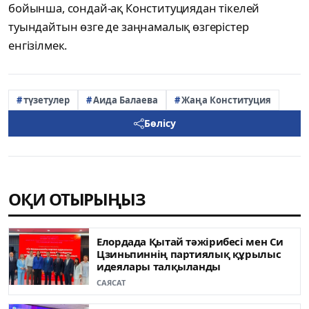
бойынша, сондай-ақ Конституциядан тікелей
туындайтын өзге де заңнамалық өзгерістер
енгізілмек.
түзетулер
Аида Балаева
Жаңа Конституция
Бөлісу
ОҚИ ОТЫРЫҢЫЗ
Елордада Қытай тәжірибесі мен Си
Цзиньпиннің партиялық құрылыс
идеялары талқыланды
САЯСАТ