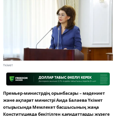
Үкімет
Премьер-министрдің орынбасары – мәдениет
және ақпарат министрі Аида Балаева Үкімет
отырысында Мемлекет басшысының жаңа
Конституцияда бекітілген қағидаттарды жүзеге