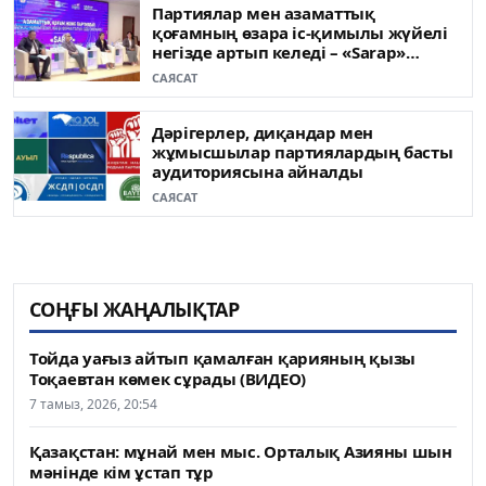
Партиялар мен азаматтық
қоғамның өзара іс-қимылы жүйелі
негізде артып келеді – «Sarap»
клубының сарапшылары
САЯСАТ
Дәрігерлер, диқандар мен
жұмысшылар партиялардың басты
аудиториясына айналды
САЯСАТ
СОҢҒЫ ЖАҢАЛЫҚТАР
Тойда уағыз айтып қамалған қарияның қызы
Тоқаевтан көмек сұрады (ВИДЕО)
7 тамыз, 2026, 20:54
Қазақстан: мұнай мен мыс. Орталық Азияны шын
мәнінде кім ұстап тұр