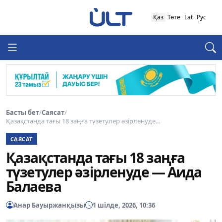
Қаз
Төте
Lat
Рус
Басты бет
/
Саясат
/
Қазақстанда тағы 18 заңға түзетулер әзірленуде...
САЯСАТ
Қазақстанда тағы 18 заңға
түзетулер әзірленуде — Аида
Балаева
Анар Бауыржанқызы
1 шілде, 2026, 10:36