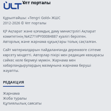
Ұлт порталы
Құрылтайшы: «Tengri Gold» ЖШС
2012-2026 © Ұлт порталы
ҚР Ақпарат және қоғамдық даму министрлігі Ақпарат
комитетінің №KZ71VPY00084887 куәлігі берілген.
Авторлық және жарнама құқықтары толық сақталған.
Сайт материалдарын пайдаланғанда дереккөзге сілтеме
көрсету міндетті. Авторлар пікірі мен редакция көзқарасы
сәйкес келе бермеуі мүмкін. Жарнама мен
хабарландырулардың мазмұнына жарнама беруші
жауапты.
РЕДАКЦИЯ
Жарнама
Жоба туралы
Құпиялылық саясаты