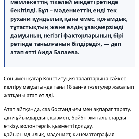
мемлекеттің тікелей міндеті ретінде
бекітілді. Бұл – мәдениеттің енді тек
рухани құндылық қана емес, қоғамдық
тұтастықтың және елдің ұзақмерзімді
дамуының негізгі факторларының бірі
ретінде танылғанын білдіреді», — деп
атап өтті Аида Балаева.
Сонымен қатар Конституция талаптарына сәйкес
келтіру мақсатында тағы 18 заңға түзетулер жасалып
жатқаны атап өтілді.
Атап айтқанда, сөз бостандығы мен ақпарат тарату,
діни ұйымдардың қызметі, бейбіт жиналыстарды
өткізу, волонтерлік қызметті қолдау,
қайырымдылық, мәдениет, кинематография