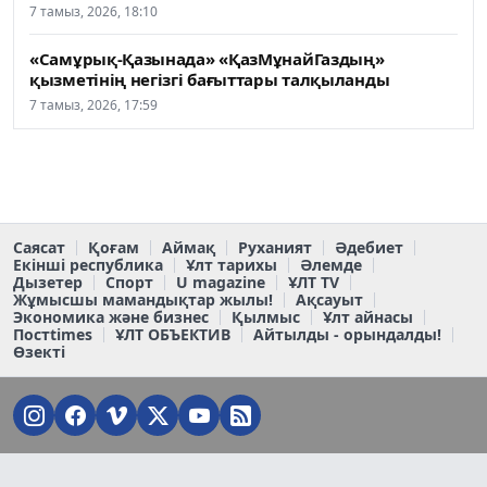
7 тамыз, 2026, 18:10
«Самұрық-Қазынада» «ҚазМұнайГаздың»
қызметінің негізгі бағыттары талқыланды
7 тамыз, 2026, 17:59
Саясат
Қоғам
Аймақ
Руханият
Әдебиет
Екінші республика
Ұлт тарихы
Әлемде
Дызетер
Спорт
U magazine
ҰЛТ TV
Жұмысшы мамандықтар жылы!
Ақсауыт
Экономика және бизнес
Қылмыс
Ұлт айнасы
Постtimes
ҰЛТ ОБЪЕКТИВ
Айтылды - орындалды!
Өзекті