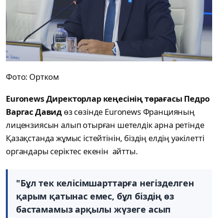
Фото: Ортком
Euronews Директорлар кеңесінің төрағасы Педро
Варгас Давид
өз сөзінде Euronews Францияның
лицензиясын алып отырған шетелдік арна ретінде
Қазақстанда жұмыс істейтінін, біздің елдің уәкілетті
органдары серіктес екенін айтты.
"Бұл тек келісімшарттарға негізделген
қарым қатынас емес, бұл біздің өз
бастамамыз арқылы жүзеге асып