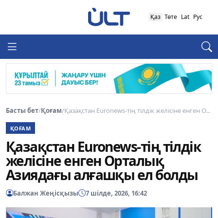
Қаз
Төте
Lat
Рус
Басты бет
/
Қоғам
/
Қазақстан Euronews-тің тілдік желісіне енген О...
ҚОҒАМ
Қазақстан Euronews-тің тілдік
желісіне енген Орталық
Азиядағы алғашқы ел болды
Балжан Жеңісқызы
7 шілде, 2026, 16:42