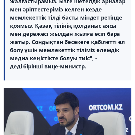
жалғастырамыз. Бізге шетелдік арналар
мен әріптестеріміз келген кезде
мемлекеттік тілді басты міндет ретінде
қоямыз. Қазақ тілінің қолданыс аясы
мен дәрежесі жылдан жылға өсіп бара
жатыр. Сондықтан бәсекеге қабілетті ел
болу үшін мемлекеттік тіліміз әлемдік
медиа кеңістікте болуы тиіс", -
деді бірінші вице-министр.