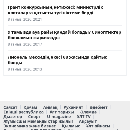
Грант конкурсының нәтижесі: министрлік
квоталарға қатысты түсініктеме берді
8 тамыз, 2026, 20:21
9 тамызда ауа райы қандай болады? Синоптиктер
болжамын жариялады
8 тамыз, 2026, 20:17
Лионель Мессидің әкесі 68 жасында қайтыс
болды
8 тамыз, 2026, 20:13
Саясат
Қоғам
Аймақ
Руханият
Әдебиет
Екінші республика
Ұлт тарихы
Әлемде
Дызетер
Спорт
U magazine
ҰЛТ TV
Жұмысшы мамандықтар жылы!
Ақсауыт
Экономика және бизнес
Қылмыс
Ұлт айнасы