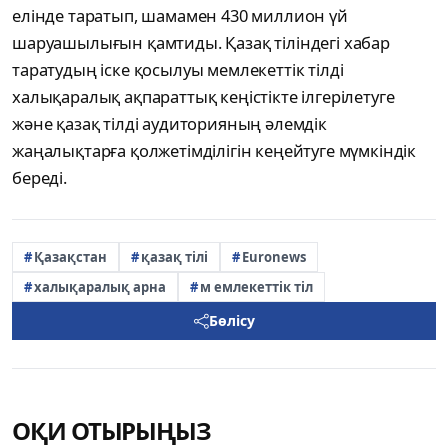
елінде таратып, шамамен 430 миллион үй
шаруашылығын қамтиды. Қазақ тіліндегі хабар
таратудың іске қосылуы мемлекеттік тілді
халықаралық ақпараттық кеңістікте ілгерілетуге
және қазақ тілді аудиторияның әлемдік
жаңалықтарға қолжетімділігін кеңейтуге мүмкіндік
береді.
Қазақстан
қазақ тілі
Euronews
халықаралық арна
м емлекеттік тіл
Бөлісу
ОҚИ ОТЫРЫҢЫЗ