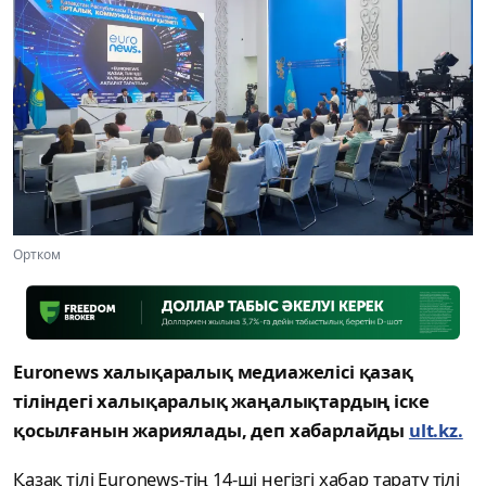
Ортком
Euronews халықаралық медиажелісі қазақ
тіліндегі халықаралық жаңалықтардың іске
қосылғанын жариялады, деп хабарлайды
ult.kz.
Қазақ тілі Euronews-тің 14-ші негізгі хабар тарату тілі