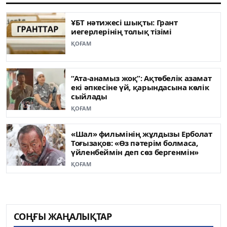
ҰБТ нәтижесі шықты: Грант
иегерлерінің толық тізімі
ҚОҒАМ
“Ата-анамыз жоқ”: Ақтөбелік азамат
екі әпкесіне үй, қарындасына көлік
сыйлады
ҚОҒАМ
«Шал» фильмінің жұлдызы Ерболат
Тоғызақов: «Өз пәтерім болмаса,
үйленбеймін деп сөз бергенмін»
ҚОҒАМ
СОҢҒЫ ЖАҢАЛЫҚТАР