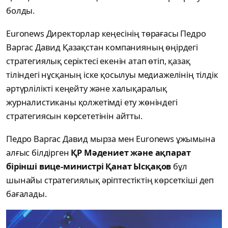
болды.
Euronews Директорлар кеңесінің төрағасы Педро
Варгас Давид Қазақстан компанияның өңірдегі
стратегиялық серіктесі екенін атап өтіп, қазақ
тіліндегі нұсқаның іске қосылуы медиажелінің тілдік
әртүрлілікті кеңейту және халықаралық
журналистиканы қолжетімді ету жөніндегі
стратегиясын көрсететінін айтты.
Педро Варгас Давид мырза мен Euronews ұжымына
алғыс білдірген
ҚР Мәдениет және ақпарат
бірінші вице-министрі Қанат Ысқақов
бұл
шынайы стратегиялық әріптестіктің көрсеткіші деп
бағалады.