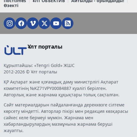
Постtimes
ҰЛТ ОБЪЕКТИВ
Айтылды - орындалды!
Өзекті
Ұлт порталы
Құрылтайшы: «Tengri Gold» ЖШС
2012-2026 © Ұлт порталы
ҚР Ақпарат және қоғамдық даму министрлігі Ақпарат
комитетінің №KZ71VPY00084887 куәлігі берілген.
Авторлық және жарнама құқықтары толық сақталған.
Сайт материалдарын пайдаланғанда дереккөзге сілтеме
көрсету міндетті. Авторлар пікірі мен редакция көзқарасы
сәйкес келе бермеуі мүмкін. Жарнама мен
хабарландырулардың мазмұнына жарнама беруші
жауапты.