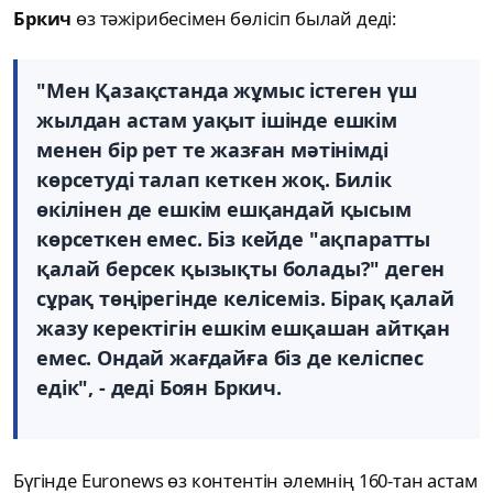
Бркич
өз тәжірибесімен бөлісіп былай деді:
"Мен Қазақстанда жұмыс істеген үш
жылдан астам уақыт ішінде ешкім
менен бір рет те жазған мәтінімді
көрсетуді талап кеткен жоқ. Билік
өкілінен де ешкім ешқандай қысым
көрсеткен емес. Біз кейде "ақпаратты
қалай берсек қызықты болады?" деген
сұрақ төңірегінде келісеміз. Бірақ қалай
жазу керектігін ешкім ешқашан айтқан
емес. Ондай жағдайға біз де келіспес
едік", - деді Боян Бркич.
Бүгінде Euronews өз контентін әлемнің 160-тан астам