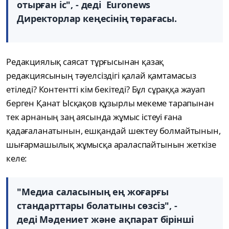
отырған іс", - деді Euronews
Директорлар кеңесінің төрағасы.
Редакциялық саясат тұрғысынан қазақ
редакциясының тәуелсіздігі қалай қамтамасыз
етіледі? Контентті кім бекітеді? Бұл сұраққа жауап
берген Қанат Ысқақов құзырлы мекеме тарапынан
тек арнаның заң аясында жұмыс істеуі ғана
қадағаланатынын, ешқандай шектеу болмайтынын,
шығармашылық жұмысқа араласпайтынын жеткізе
келе:
"Медиа саласының ең жоғарғы
стандарттары болатыны сөзсіз", -
деді Мәдениет және ақпарат бірінші