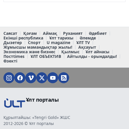
Саясат
Қоғам
Аймақ
Руханият
Әдебиет
Екінші республика
Ұлт тарихы
Әлемде
Дызетер
Спорт
U magazine
ҰЛТ TV
Жұмысшы мамандықтар жылы!
Ақсауыт
Экономика және бизнес
Қылмыс
Ұлт айнасы
Постtimes
ҰЛТ ОБЪЕКТИВ
Айтылды - орындалды!
Өзекті
Ұлт порталы
Құрылтайшы: «Tengri Gold» ЖШС
2012-2026 © Ұлт порталы