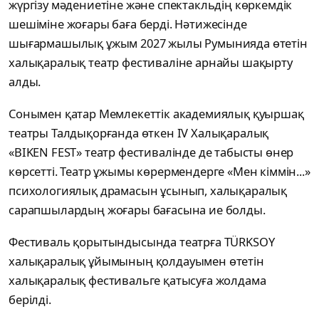
жүргізу мәдениетіне және спектакльдің көркемдік
шешіміне жоғары баға берді. Нәтижесінде
шығармашылық ұжым 2027 жылы Румынияда өтетін
халықаралық театр фестиваліне арнайы шақырту
алды.
Сонымен қатар Мемлекеттік академиялық қуыршақ
театры Талдықорғанда өткен IV Халықаралық
«BIKEN FEST» театр фестивалінде де табысты өнер
көрсетті. Театр ұжымы көрермендерге «Мен кіммін...»
психологиялық драмасын ұсынып, халықаралық
сарапшылардың жоғары бағасына ие болды.
Фестиваль қорытындысында театрға TÜRKSOY
халықаралық ұйымының қолдауымен өтетін
халықаралық фестивальге қатысуға жолдама
берілді.