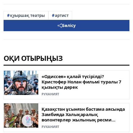
қуыршақ театры
артист
Бөлісу
ОҚИ ОТЫРЫҢЫЗ
«Одиссея» қалай түсірілді?
Кристофер Нолан фильмі туралы 7
қызықты дерек
РУХАНИЯТ
Қазақстан ұсынған бастама аясында
Замбияда Халықаралық
волонтерлер жылының ресми
ашылуы өтті
РУХАНИЯТ