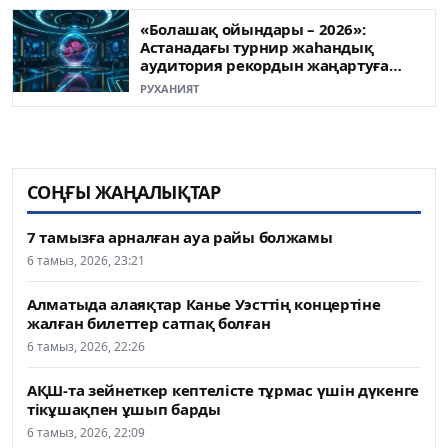
«Болашақ ойындары – 2026»:
Астанадағы турнир жаһандық
аудитория рекордын жаңартуға
жақын
РУХАНИЯТ
СОҢҒЫ ЖАҢАЛЫҚТАР
7 тамызға арналған ауа райы болжамы
6 тамыз, 2026, 23:21
Алматыда алаяқтар Канье Уэсттің концертіне
жалған билеттер сатпақ болған
6 тамыз, 2026, 22:26
АҚШ-та зейнеткер кептелісте тұрмас үшін дүкенге
тікұшақпен ұшып барды
6 тамыз, 2026, 22:09