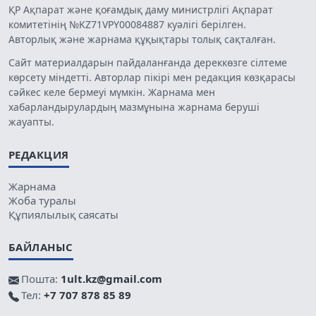
ҚР Ақпарат және қоғамдық даму министрлігі Ақпарат
комитетінің №KZ71VPY00084887 куәлігі берілген.
Авторлық және жарнама құқықтары толық сақталған.
Сайт материалдарын пайдаланғанда дереккөзге сілтеме
көрсету міндетті. Авторлар пікірі мен редакция көзқарасы
сәйкес келе бермеуі мүмкін. Жарнама мен
хабарландырулардың мазмұнына жарнама беруші
жауапты.
РЕДАКЦИЯ
Жарнама
Жоба туралы
Құпиялылық саясаты
БАЙЛАНЫС
Пошта:
1ult.kz@gmail.com
Тел:
+7 707 878 85 89