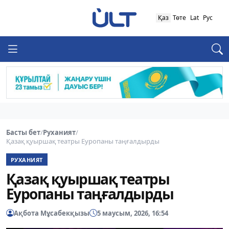
Қаз
Төте
Lat
Рус
Басты бет
/
Руханият
/
Қазақ қуыршақ театры Еуропаны таңғалдырды
РУХАНИЯТ
Қазақ қуыршақ театры
Еуропаны таңғалдырды
Ақбота Мұсабекқызы
5 маусым, 2026, 16:54