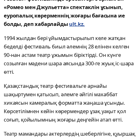
«Ромео мен Джульетта» спектаклін ұсынып,
еуропалық көрерменнің жоғары бағасына ие
болды, деп хабарлайды
ult.kz.
1994 жылдан бері ұйымдастырылып келе жатқан
беделді фестиваль биыл әлемнің 28 елінен келген
90-нан астам театр ұжымын біріктірді. Он күнге
созылған мәдени шара аясында 300-ге жуық іс-шара
өтті.
Қазақстандық театр фестивальге арнайы
шақыртумен қатысып, әлемге әйгілі махаббат
хикаясын камералық форматта жаңаша ұсынды.
Көрсетілімнен кейін көрермендер ұзақ уақыт қол
соғып, қойылымның жоғары деңгейін атап өтті.
Театр мамандары актерлердің шеберлігіне, қуыршақ