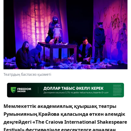
Театрдың баспасөз қызметі
Мемлекеттік академиялық қуыршақ театры
Румынияның Крайова қаласында өткен әлемдік
деңгейдегі «The Craiova International Shakespeare
Festival» фестивалінде ересектерге арналған