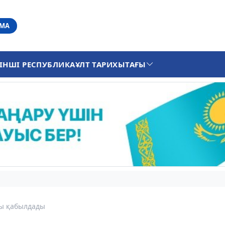
АМА
ІНШІ РЕСПУБЛИКА
ҰЛТ ТАРИХЫ
ТАҒЫ
ты қабылдады