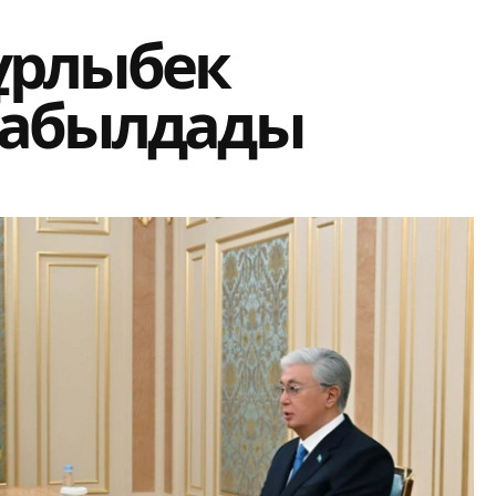
ұрлыбек
қабылдады