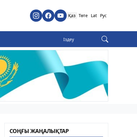
Қаз
Төте
Lat
Рус
СОҢҒЫ ЖАҢАЛЫҚТАР