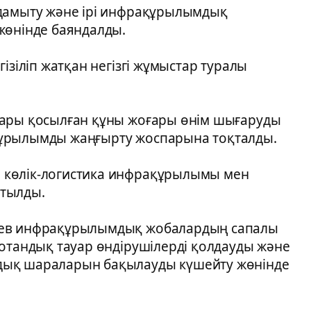
 дамыту және ірі инфрақұрылымдық
жөнінде баяндалды.
ізіліп жатқан негізгі жұмыстар туралы
сары қосылған құны жоғары өнім шығаруды
құрылымды жаңғырту жоспарына тоқталды.
 көлік-логистика инфрақұрылымы мен
йтылды.
аев инфрақұрылымдық жобалардың сапалы
 отандық тауар өндірушілерді қолдауды және
дық шараларын бақылауды күшейту жөнінде