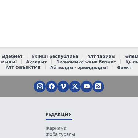
Әдебиет
Екінші республика
Ұлт тарихы
Әлем
 жылы!
Ақсауыт
Экономика және бизнес
Қыл
ҰЛТ ОБЪЕКТИВ
Айтылды - орындалды!
Өзекті
РЕДАКЦИЯ
Жарнама
Жоба туралы