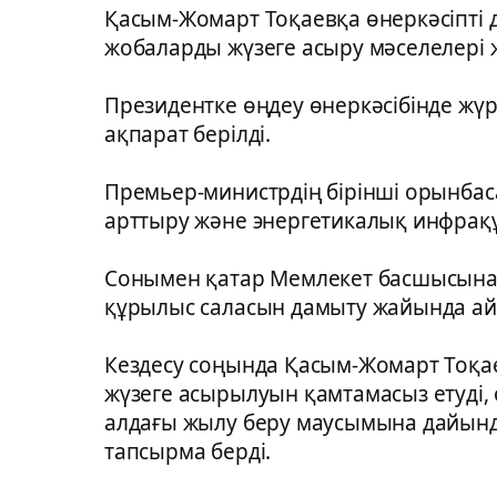
Қасым-Жомарт Тоқаевқа өнеркәсіпті
жобаларды жүзеге асыру мәселелері 
Президентке өңдеу өнеркәсібінде жүрг
ақпарат берілді.
Премьер-министрдің бірінші орынба
арттыру және энергетикалық инфра
Сонымен қатар Мемлекет басшысына
құрылыс саласын дамыту жайында а
Кездесу соңында Қасым-Жомарт Тоқ
жүзеге асырылуын қамтамасыз етуді,
алдағы жылу беру маусымына дайын
тапсырма берді.