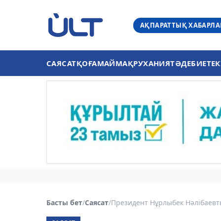
АҚПАРАТТЫҚ ХАБАРЛ
САЯСАТ
ҚОҒАМ
АЙМАҚ
РУХАНИЯТ
ӘДЕБИЕТ
ЕК
Басты бет
/
Саясат
/
Президент Нұрлыбек Нәлібаев