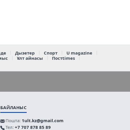
де
Дызетер
Спорт
U magazine
мыс
Ұлт айнасы
Постtimes
БАЙЛАНЫС
Пошта:
1ult.kz@gmail.com
Тел:
+7 707 878 85 89