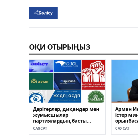
Бөлісу
ОҚИ ОТЫРЫҢЫЗ
Дәрігерлер, диқандар мен
Арман И
жұмысшылар
істер ми
партиялардың басты
орынбас
аудиториясына айналды
тағайын
САЯСАТ
САЯСАТ