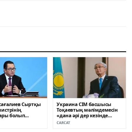
сағалиев Сыртқы
Украина СІМ басшысы
нистрінің
Тоқаевтың мәлімдемесін
ары болып
«дана әрі дер кезінде
далды
жасалған» деп бағалады
САЯСАТ