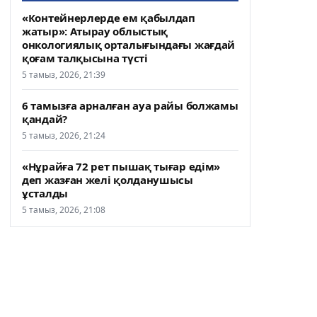
«Контейнерлерде ем қабылдап
жатыр»: Атырау облыстық
онкологиялық орталығындағы жағдай
қоғам талқысына түсті
5 тамыз, 2026, 21:39
6 тамызға арналған ауа райы болжамы
қандай?
5 тамыз, 2026, 21:24
«Нұрайға 72 рет пышақ тығар едім»
деп жазған желі қолданушысы
ұсталды
5 тамыз, 2026, 21:08