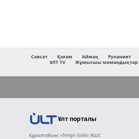
Саясат
Қоғам
Аймақ
Руханият
ҰЛТ TV
Жұмысшы мамандықтар
Ұлт порталы
Құрылтайшы: «Tengri Gold» ЖШС