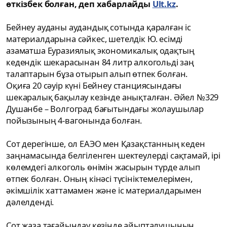
өткізбек болған, деп хабарлайды
Ult.kz
.
Бейнеу ауданы аудандық сотында қаралған іс
материалдарына сәйкес, шетелдік Ю. есімді
азаматша Еуразиялық экономикалық одақтың
кедендік шекарасынан 84 литр алкогольді заң
талаптарын бұза отырып алып өтпек болған.
Оқиға 20 сәуір күні Бейнеу станциясындағы
шекаралық бақылау кезінде анықталған. Әйел №329
Душанбе – Волгоград бағытындағы жолаушылар
пойызының 4-вагонында болған.
Сот дерегінше, ол ЕАЭО мен Қазақстанның кеден
заңнамасында белгіленген шектеулерді сақтамай, ірі
көлемдегі алкоголь өнімін жасырын түрде алып
өтпек болған. Оның кінәсі түсініктемелерімен,
әкімшілік хаттамамен және іс материалдарымен
дәлелденді.
Сот жаза тағайындау кезінде айыпталушының