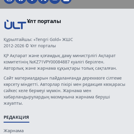
Ұлт порталы
Құрылтайшы: «Tengri Gold» ЖШС
2012-2026 © Ұлт порталы
ҚР Ақпарат және қоғамдық даму министрлігі Ақпарат
комитетінің №KZ71VPY00084887 куәлігі берілген.
Авторлық және жарнама құқықтары толық сақталған.
Сайт материалдарын пайдаланғанда дереккөзге сілтеме
көрсету міндетті. Авторлар пікірі мен редакция көзқарасы
сәйкес келе бермеуі мүмкін. Жарнама мен
хабарландырулардың мазмұнына жарнама беруші
жауапты.
РЕДАКЦИЯ
Жарнама