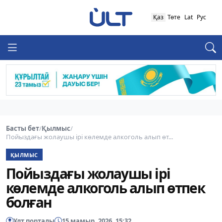
Қаз
Төте
Lat
Рус
Басты бет
/
Қылмыс
/
Пойыздағы жолаушы ірі көлемде алкоголь алып өт...
ҚЫЛМЫС
Пойыздағы жолаушы ірі
көлемде алкоголь алып өтпек
болған
Ұлт порталы
15 мамыр, 2026, 15:32