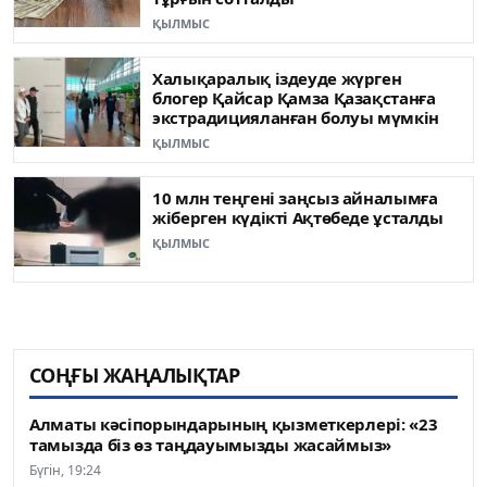
ҚЫЛМЫС
Халықаралық іздеуде жүрген
блогер Қайсар Қамза Қазақстанға
экстрадицияланған болуы мүмкін
ҚЫЛМЫС
10 млн теңгені заңсыз айналымға
жіберген күдікті Ақтөбеде ұсталды
ҚЫЛМЫС
СОҢҒЫ ЖАҢАЛЫҚТАР
Алматы кәсіпорындарының қызметкерлері: «23
тамызда біз өз таңдауымызды жасаймыз»
Бүгін, 19:24