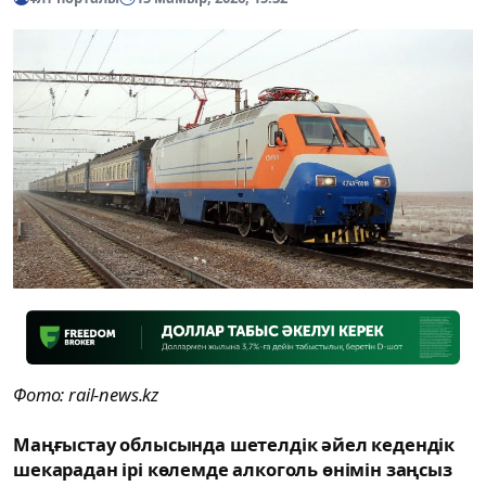
Фото: rail-news.kz
Маңғыстау облысында шетелдік әйел кедендік
шекарадан ірі көлемде алкоголь өнімін заңсыз