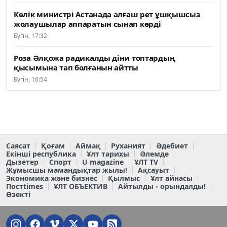
Көлік министрі Астанада алғаш рет ұшқышсыз
жолаушылар аппаратын сынап көрді
Бүгін, 17:32
Роза Әлқожа радикалды діни топтардың
қысымына тап болғанын айтты
Бүгін, 16:54
Саясат
Қоғам
Аймақ
Руханият
Әдебиет
Екінші республика
Ұлт тарихы
Әлемде
Дызетер
Спорт
U magazine
ҰЛТ TV
Жұмысшы мамандықтар жылы!
Ақсауыт
Экономика және бизнес
Қылмыс
Ұлт айнасы
Постtimes
ҰЛТ ОБЪЕКТИВ
Айтылды - орындалды!
Өзекті