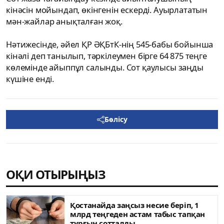
кінәсін мойындап, өкінгенін ескерді. Ауырлататын
мән-жайлар анықталған жоқ.
Нәтижесінде, әйел ҚР ӘҚБтК-нің 545-бабы бойынша
кінәлі деп танылып, тәркілеумен бірге 64 875 теңге
көлемінде айыппұл салынды. Сот қаулысы заңды
күшіне енді.
Бөлісу
ОҚИ ОТЫРЫҢЫЗ
Қостанайда заңсыз несие беріп, 1
млрд теңгеден астам табыс тапқан
тұрғын сотталды