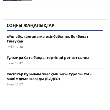
СОҢҒЫ ЖАҢАЛЫҚТАР
«Үш әйел алғаныма өкінбеймін»: Бекболат
Тілеухан
Бүгін, 12:58
Гүлмира Сатыбалды төртінші рет сотталды
Бүгін, 12:42
Кәсіпкер бұрынғы жылқышысы туралы тағы
мәлімдеме жасады (ВИДЕО)
Бүгін, 12:07