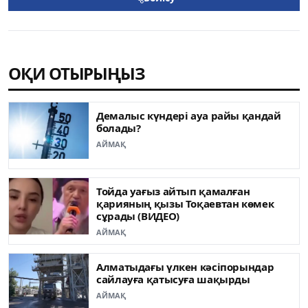
ОҚИ ОТЫРЫҢЫЗ
Демалыс күндері ауа райы қандай
болады?
АЙМАҚ
Тойда уағыз айтып қамалған
қарияның қызы Тоқаевтан көмек
сұрады (ВИДЕО)
АЙМАҚ
Алматыдағы үлкен кәсіпорындар
сайлауға қатысуға шақырды
АЙМАҚ