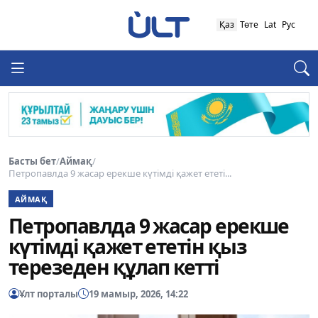
Қаз
Төте
Lat
Рус
Басты бет
/
Аймақ
/
Петропавлда 9 жасар ерекше күтімді қажет ететі...
АЙМАҚ
Петропавлда 9 жасар ерекше
күтімді қажет ететін қыз
терезеден құлап кетті
Ұлт порталы
19 мамыр, 2026, 14:22