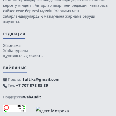
көрсету міндетті. Авторлар пікірі мен редакция көзқарасы
сәйкес келе бермеуі мүмкін. Жарнама мен
хабарландырулардың мазмұнына жарнама беруші
жауапты.
РЕДАКЦИЯ
Жарнама
Жоба туралы
Құпиялылық саясаты
БАЙЛАНЫС
Пошта:
1ult.kz@gmail.com
Тел:
+7 707 878 85 89
Поддержка
WebAudit