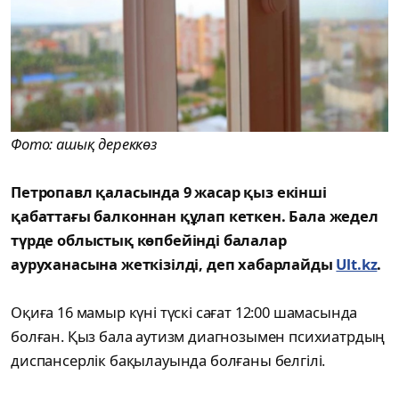
Фото: ашық дереккөз
Петропавл қаласында 9 жасар қыз екінші
қабаттағы балконнан құлап кеткен. Бала жедел
түрде облыстық көпбейінді балалар
ауруханасына жеткізілді, деп хабарлайды
Ult.kz
.
Оқиға 16 мамыр күні түскі сағат 12:00 шамасында
болған. Қыз бала аутизм диагнозымен психиатрдың
диспансерлік бақылауында болғаны белгілі.