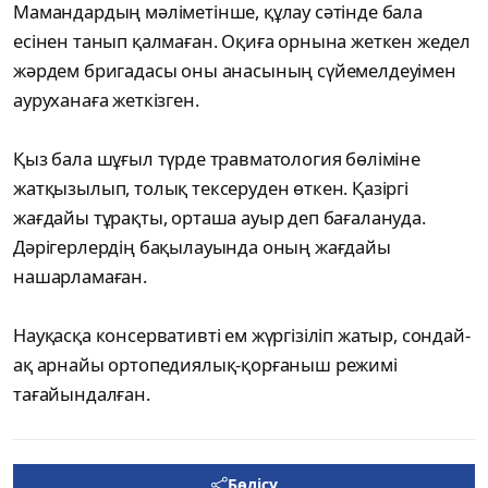
Мамандардың мәліметінше, құлау сәтінде бала
есінен танып қалмаған. Оқиға орнына жеткен жедел
жәрдем бригадасы оны анасының сүйемелдеуімен
ауруханаға жеткізген.
Қыз бала шұғыл түрде травматология бөліміне
жатқызылып, толық тексеруден өткен. Қазіргі
жағдайы тұрақты, орташа ауыр деп бағалануда.
Дәрігерлердің бақылауында оның жағдайы
нашарламаған.
Науқасқа консервативті ем жүргізіліп жатыр, сондай-
ақ арнайы ортопедиялық-қорғаныш режимі
тағайындалған.
Бөлісу