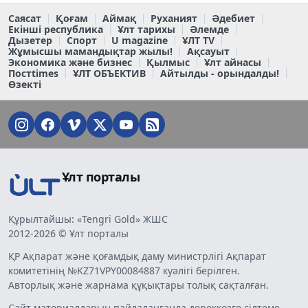
Саясат
Қоғам
Аймақ
Руханият
Әдебиет
Екінші республика
Ұлт тарихы
Әлемде
Дызетер
Спорт
U magazine
ҰЛТ TV
Жұмысшы мамандықтар жылы!
Ақсауыт
Экономика және бизнес
Қылмыс
Ұлт айнасы
Постtimes
ҰЛТ ОБЪЕКТИВ
Айтылды - орындалды!
Өзекті
Ұлт порталы
Құрылтайшы: «Tengri Gold» ЖШС
2012-2026 © Ұлт порталы
ҚР Ақпарат және қоғамдық даму министрлігі Ақпарат
комитетінің №KZ71VPY00084887 куәлігі берілген.
Авторлық және жарнама құқықтары толық сақталған.
Сайт материалдарын пайдаланғанда дереккөзге сілтеме