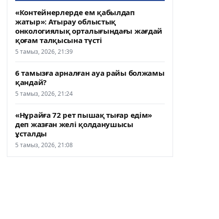
«Контейнерлерде ем қабылдап
жатыр»: Атырау облыстық
онкологиялық орталығындағы жағдай
қоғам талқысына түсті
5 тамыз, 2026, 21:39
6 тамызға арналған ауа райы болжамы
қандай?
5 тамыз, 2026, 21:24
«Нұрайға 72 рет пышақ тығар едім»
деп жазған желі қолданушысы
ұсталды
5 тамыз, 2026, 21:08