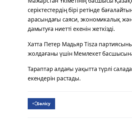
Мажарстан Үкіметінің басшысы Қазақс
серіктестердің бірі ретінде бағалайты
арасындағы саяси, экономикалық жә
дамытуға ниетті екенін жеткізді.
Хатта Петер Мадьяр Tisza партиясын
жолдағаны үшін Мемлекет басшысына
Тараптар алдағы уақытта түрлі сала
екендерін растады.
Бөлісу