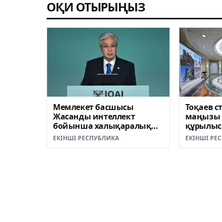
ОҚИ ОТЫРЫҢЫЗ
Мемлекет басшысы
Тоқаев с
Жасанды интеллект
маңызы 
бойынша халықаралық
құрылысы
олимпиаданың ашылу
ЕКІНШІ РЕСПУБЛИКА
ЕКІНШІ РЕ
салтанатына қатысты