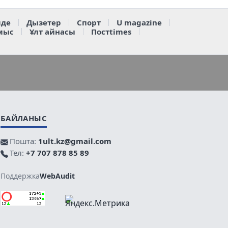
де
Дызетер
Спорт
U magazine
мыс
Ұлт айнасы
Постtimes
БАЙЛАНЫС
Пошта:
1ult.kz@gmail.com
Тел:
+7 707 878 85 89
Поддержка
WebAudit