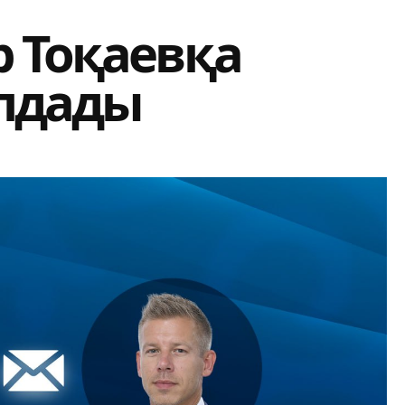
р Тоқаевқа
олдады