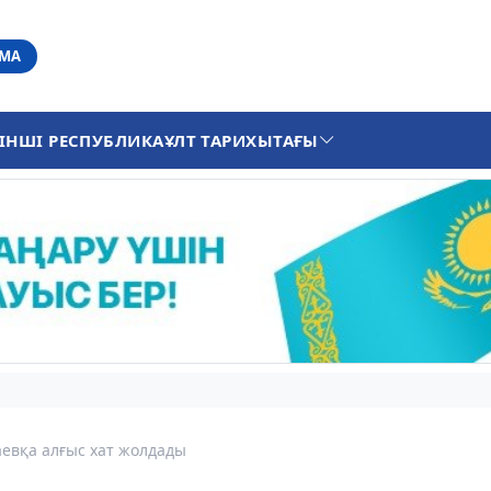
АМА
ІНШІ РЕСПУБЛИКА
ҰЛТ ТАРИХЫ
ТАҒЫ
евқа алғыс хат жолдады