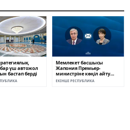
тратегиялық
Мемлекет басшысы
бар үш автожол
Жапония Премьер-
н бастап берді
министріне көңіл айту
жеделхатын жолдады
СПУБЛИКА
ЕКІНШІ РЕСПУБЛИКА