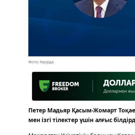
Фото: Ақорда
Петер Мадьяр Қасым-Жомарт Тоқае
мен ізгі тілектер үшін алғыс білді