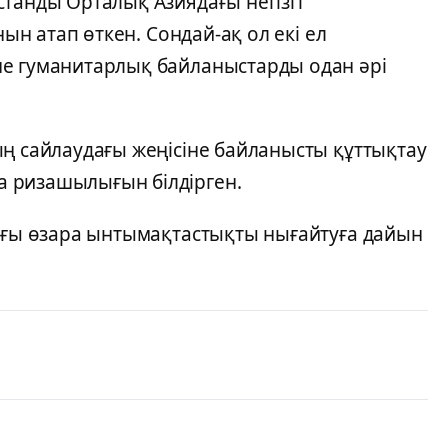
танды Орталық Азиядағы негізгі
нын атап өткен. Сондай-ақ ол екі ел
не гуманитарлық байланыстарды одан әрі
ың сайлаудағы жеңісіне байланысты құттықтау
 ризашылығын білдірген.
дағы өзара ынтымақтастықты нығайтуға дайын