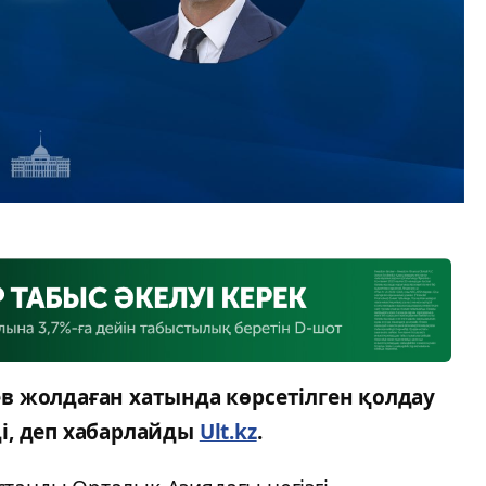
в жолдаған хатында көрсетілген қолдау
рді, деп хабарлайды
Ult.kz
.