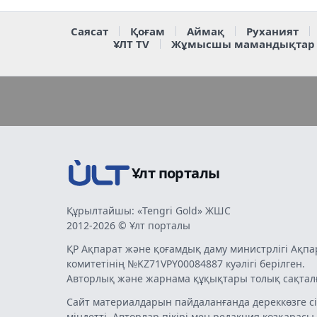
Саясат
Қоғам
Аймақ
Руханият
ҰЛТ TV
Жұмысшы мамандықтар
Ұлт порталы
Құрылтайшы: «Tengri Gold» ЖШС
2012-2026 © Ұлт порталы
ҚР Ақпарат және қоғамдық даму министрлігі Ақпа
комитетінің №KZ71VPY00084887 куәлігі берілген.
Авторлық және жарнама құқықтары толық сақтал
Сайт материалдарын пайдаланғанда дереккөзге сі
міндетті. Авторлар пікірі мен редакция көзқарасы