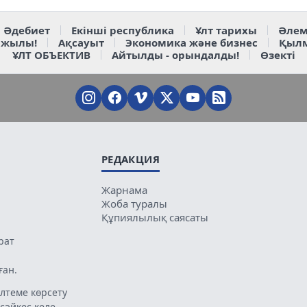
Әдебиет
Екінші республика
Ұлт тарихы
Әлем
 жылы!
Ақсауыт
Экономика және бизнес
Қыл
ҰЛТ ОБЪЕКТИВ
Айтылды - орындалды!
Өзекті
РЕДАКЦИЯ
Жарнама
Жоба туралы
Құпиялылық саясаты
рат
ған.
лтеме көрсету
 сәйкес келе