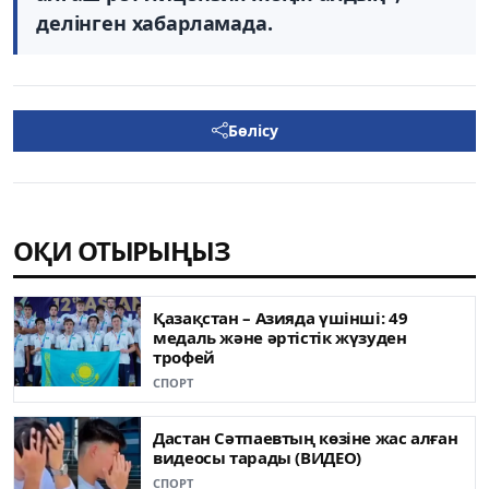
делінген хабарламада.
Бөлісу
ОҚИ ОТЫРЫҢЫЗ
Қазақстан – Азияда үшінші: 49
медаль жəне əртістік жүзуден
трофей
СПОРТ
Дастан Сәтпаевтың көзіне жас алған
видеосы тарады (ВИДЕО)
СПОРТ