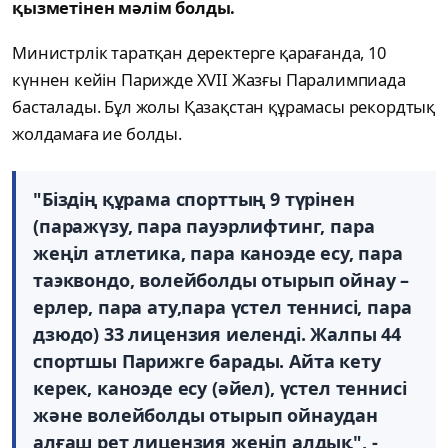
қызметінен мәлім болды.
Министрлік таратқан деректерге қарағанда, 10
күннен кейін Парижде XVII Жазғы Паралимпиада
басталады. Бұл жолы Қазақстан құрамасы рекордтық
жолдамаға ие болды.
"Біздің құрама спорттың 9 түрінен
(паражүзу, пара пауэрлифтинг, пара
жеңіл атлетика, пара каноэде есу, пара
таэквондо, волейболды отырып ойнау –
ерлер, пара ату,пара үстел теннисі, пара
дзюдо) 33 лицензия иеленді. Жалпы 44
спортшы Парижге барады. Айта кету
керек, каноэде есу (әйел), үстел теннисі
және волейболды отырып ойнаудан
алғаш рет лицензия жеңіп алдық", -