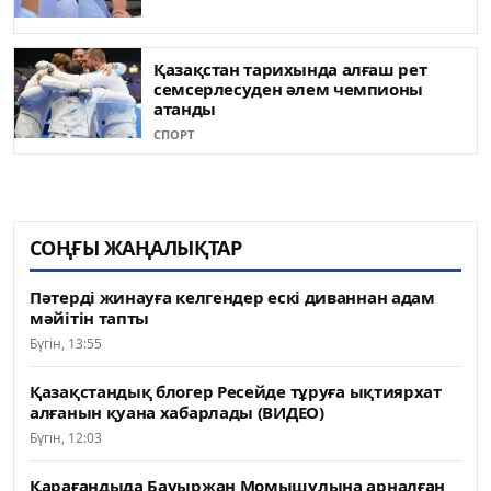
Қазақстан тарихында алғаш рет
семсерлесуден әлем чемпионы
атанды
СПОРТ
СОҢҒЫ ЖАҢАЛЫҚТАР
Пәтерді жинауға келгендер ескі диваннан адам
мәйітін тапты
Бүгін, 13:55
Қазақстандық блогер Ресейде тұруға ықтиярхат
алғанын қуана хабарлады (ВИДЕО)
Бүгін, 12:03
Қарағандыда Бауыржан Момышұлына арналған