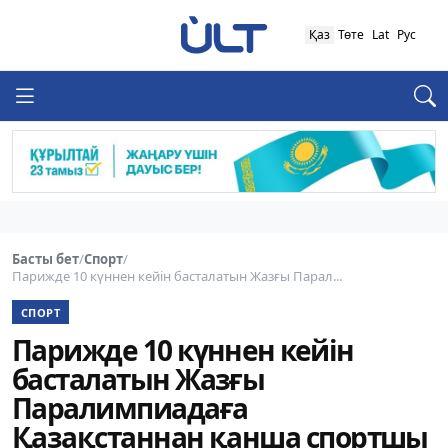
Қаз
Төте
Lat
Рус
Басты бет
/
Спорт
/
Парижде 10 күннен кейін басталатын Жазғы Парал...
СПОРТ
Парижде 10 күннен кейін
басталатын Жазғы
Паралимпиадаға
Қазақстаннан қанша спортшы