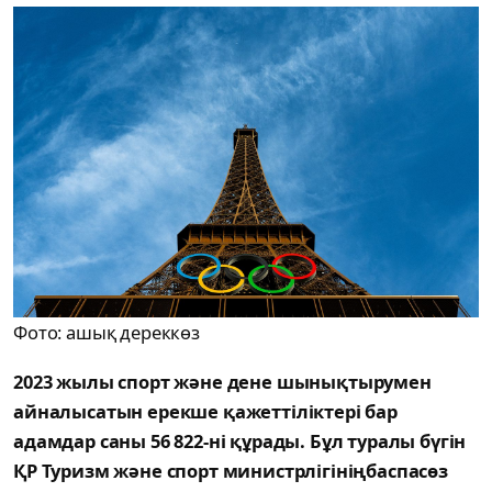
Фото: ашық дереккөз
2023 жылы спорт және дене шынықтырумен
айналысатын ерекше қажеттіліктері бар
адамдар саны 56 822-ні құрады. Бұл туралы бүгін
ҚР Туризм және спорт министрлігініңбаспасөз