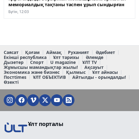
мемориалдық тақтаны таспен ұрып сындырған
Бүгін, 12:03
Саясат
Қоғам
Аймақ
Руханият
Әдебиет
Екінші республика
Ұлт тарихы
Әлемде
Дызетер
Спорт
U magazine
ҰЛТ TV
Жұмысшы мамандықтар жылы!
Ақсауыт
Экономика және бизнес
Қылмыс
Ұлт айнасы
Постtimes
ҰЛТ ОБЪЕКТИВ
Айтылды - орындалды!
Өзекті
Ұлт порталы