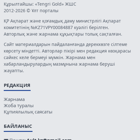
Құрылтайшы: «Tengri Gold» ЖШС
2012-2026 © Ұлт порталы
ҚР Ақпарат және қоғамдық даму министрлігі Ақпарат
комитетінің №KZ71VPY00084887 куәлігі берілген.
Авторлық және жарнама құқықтары толық сақталған.
Сайт материалдарын пайдаланғанда дереккөзге сілтеме
көрсету міндетті. Авторлар пікірі мен редакция көзқарасы
сәйкес келе бермеуі мүмкін. Жарнама мен
хабарландырулардың мазмұнына жарнама беруші
жауапты.
РЕДАКЦИЯ
Жарнама
Жоба туралы
Құпиялылық саясаты
БАЙЛАНЫС
Пошта:
1ult.kz@gmail.com