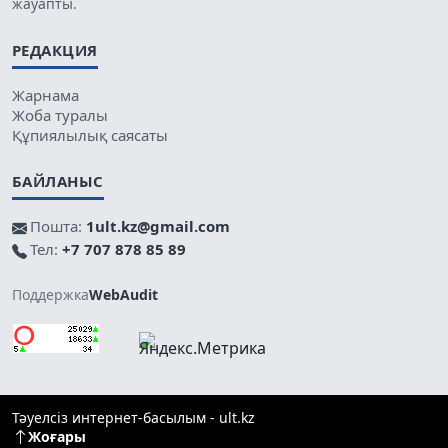
жауапты.
РЕДАКЦИЯ
Жарнама
Жоба туралы
Құпиялылық саясаты
БАЙЛАНЫС
Пошта:
1ult.kz@gmail.com
Тел:
+7 707 878 85 89
Поддержка
WebAudit
Тәуелсіз интернет-басылым - ult.kz
Жоғары