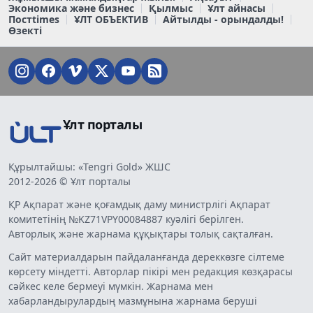
Экономика және бизнес
Қылмыс
Ұлт айнасы
Постtimes
ҰЛТ ОБЪЕКТИВ
Айтылды - орындалды!
Өзекті
Ұлт порталы
Құрылтайшы: «Tengri Gold» ЖШС
2012-2026 © Ұлт порталы
ҚР Ақпарат және қоғамдық даму министрлігі Ақпарат
комитетінің №KZ71VPY00084887 куәлігі берілген.
Авторлық және жарнама құқықтары толық сақталған.
Сайт материалдарын пайдаланғанда дереккөзге сілтеме
көрсету міндетті. Авторлар пікірі мен редакция көзқарасы
сәйкес келе бермеуі мүмкін. Жарнама мен
хабарландырулардың мазмұнына жарнама беруші