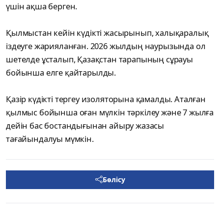
үшін ақша берген.
Қылмыстан кейін күдікті жасырынып, халықаралық
іздеуге жарияланған. 2026 жылдың наурызында ол
шетелде ұсталып, Қазақстан тарапының сұрауы
бойынша елге қайтарылды.
Қазір күдікті тергеу изоляторына қамалды. Аталған
қылмыс бойынша оған мүлкін тәркілеу және 7 жылға
дейін бас бостандығынан айыру жазасы
тағайындалуы мүмкін.
Бөлісу