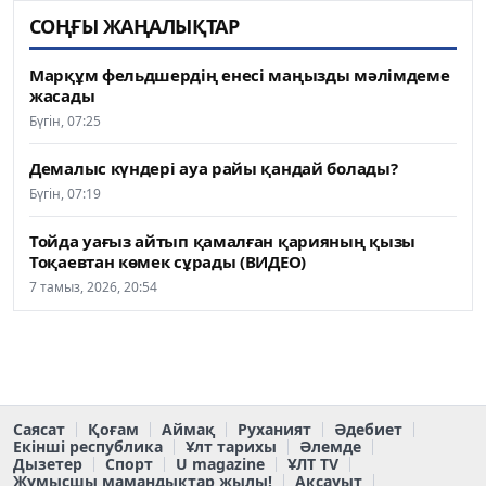
СОҢҒЫ ЖАҢАЛЫҚТАР
Марқұм фельдшердің енесі маңызды мәлімдеме
жасады
Бүгін, 07:25
Демалыс күндері ауа райы қандай болады?
Бүгін, 07:19
Тойда уағыз айтып қамалған қарияның қызы
Тоқаевтан көмек сұрады (ВИДЕО)
7 тамыз, 2026, 20:54
Саясат
Қоғам
Аймақ
Руханият
Әдебиет
Екінші республика
Ұлт тарихы
Әлемде
Дызетер
Спорт
U magazine
ҰЛТ TV
Жұмысшы мамандықтар жылы!
Ақсауыт