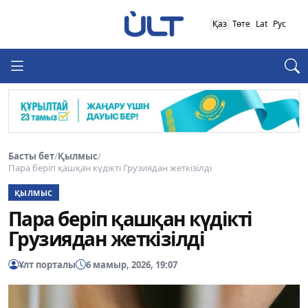
Қаз
Төте
Lat
Рус
Басты бет
/
Қылмыс
/
Пара беріп қашқан күдікті Грузиядан жеткізілді
ҚЫЛМЫС
Пара беріп қашқан күдікті
Грузиядан жеткізілді
Ұлт порталы
6 мамыр, 2026, 19:07