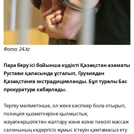
Фото: 24.kz
Пара беру ісі бойынша күдікті Қазақстан азаматы
Рустави қаласында ұсталып, Грузиядан
Қазақстанға экстрадицияланды. Бұл туралы Бас
прокуратура хабарлады.
Тергеу мәліметінше, ол жеке кәсіпкер бола отырып,
полиция қызметкеріне қылмыстық
жауапкершіліктен жалтару және өзіне тиесілі массаж
салонының кедергісіз жұмыс істеуін қамтамасыз ету