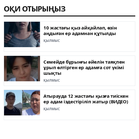
ОҚИ ОТЫРЫҢЫЗ
10 жастағы қыз айқайлап, өзін
аңдыған ер адамнан құтылды
ҚЫЛМЫС
Семейде бұрынғы әйелін таяқпен
ұрып өлтірген ер адамға сот үкімі
шықты
ҚЫЛМЫС
Атырауда 12 жастағы қызға тиіскен
ер адам іздестіріліп жатыр (ВИДЕО)
ҚЫЛМЫС