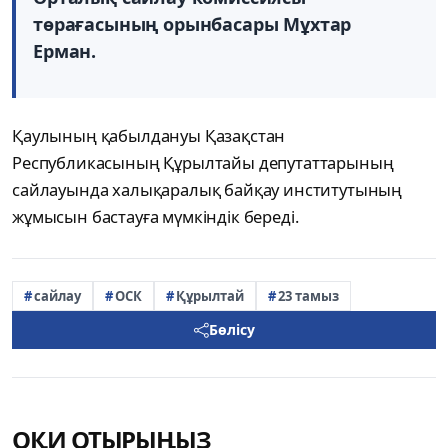
төрағасының орынбасары Мұхтар
Ерман.
Қаулының қабылдануы Қазақстан
Республикасының Құрылтайы депутаттарының
сайлауында халықаралық байқау институтының
жұмысын бастауға мүмкіндік береді.
сайлау
ОСК
Құрылтай
23 тамыз
Бөлісу
ОҚИ ОТЫРЫҢЫЗ