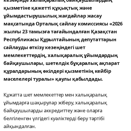
қызметіне қажетті құқықтық және
ұйымдастырушылық жағдайлар жасау
мақсатында Орталық сайлау комиссиясы «2026
жылғы 23 тамызға тағайындалған Қазақстан
Республикасы Құрылтайының депутаттарын
сайлауды өткізу кезеңіндегі шет
мемлекеттердің, халықаралық ұйымдардың
байқаушылары, шетелдік бұқаралық ақпарат
құралдарының өкілдері қызметінің кейбір
мәселелері туралы» қаулы қабылдады.
Құжатта шет мемлекеттер мен халықаралық
ұйымдарға шақырулар жіберу, халықаралық
байқаушыларды аккредиттеу және оларға
белгіленген үлгідегі куәліктерді беру тәртібі
айқындалған.