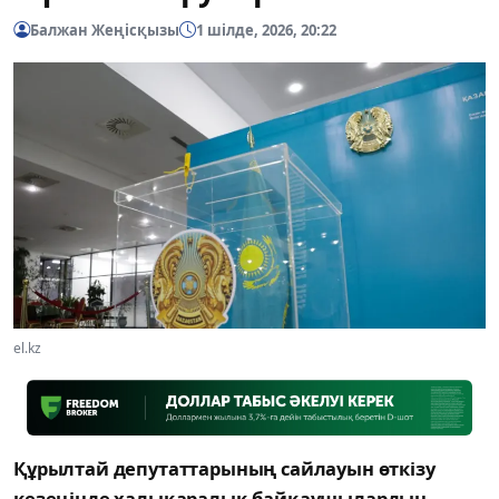
Балжан Жеңісқызы
1 шілде, 2026, 20:22
el.kz
Құрылтай депутаттарының сайлауын өткізу
кезеңінде халықаралық байқаушылардың