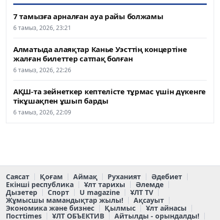
7 тамызға арналған ауа райы болжамы
6 тамыз, 2026, 23:21
Алматыда алаяқтар Канье Уэсттің концертіне
жалған билеттер сатпақ болған
6 тамыз, 2026, 22:26
АҚШ-та зейнеткер кептелісте тұрмас үшін дүкенге
тікұшақпен ұшып барды
6 тамыз, 2026, 22:09
Саясат
Қоғам
Аймақ
Руханият
Әдебиет
Екінші республика
Ұлт тарихы
Әлемде
Дызетер
Спорт
U magazine
ҰЛТ TV
Жұмысшы мамандықтар жылы!
Ақсауыт
Экономика және бизнес
Қылмыс
Ұлт айнасы
Постtimes
ҰЛТ ОБЪЕКТИВ
Айтылды - орындалды!