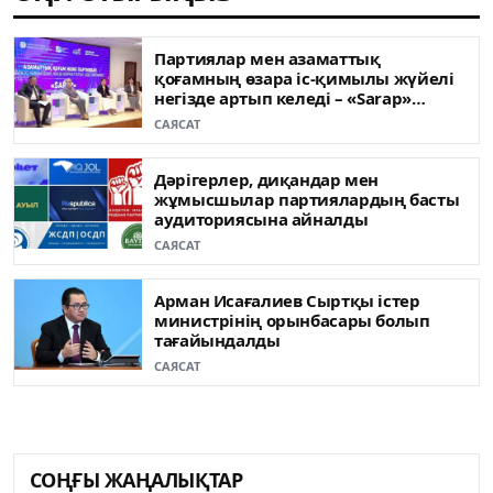
Партиялар мен азаматтық
қоғамның өзара іс-қимылы жүйелі
негізде артып келеді – «Sarap»
клубының сарапшылары
САЯСАТ
Дәрігерлер, диқандар мен
жұмысшылар партиялардың басты
аудиториясына айналды
САЯСАТ
Арман Исағалиев Сыртқы істер
министрінің орынбасары болып
тағайындалды
САЯСАТ
СОҢҒЫ ЖАҢАЛЫҚТАР