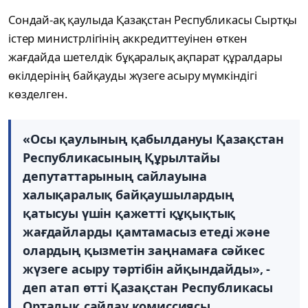
Сондай-ақ қаулыда Қазақстан Республикасы Сыртқы
істер министрлігінің аккредиттеуінен өткен
жағдайда шетелдік бұқаралық ақпарат құралдары
өкілдерінің байқауды жүзеге асыру мүмкіндігі
көзделген.
«Осы қаулының қабылдануы Қазақстан
Республикасының Құрылтайы
депутаттарының сайлауына
халықаралық байқаушылардың
қатысуы үшін қажетті құқықтық
жағдайларды қамтамасыз етеді және
олардың қызметін заңнамаға сәйкес
жүзеге асыру тәртібін айқындайды», -
деп атап өтті Қазақстан Республикасы
Орталық сайлау комиссиясы