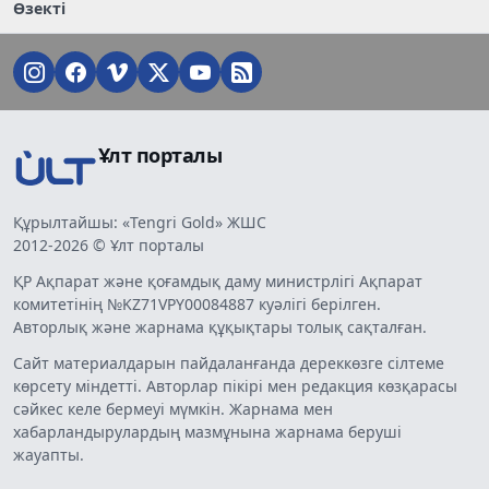
Өзекті
Ұлт порталы
Құрылтайшы: «Tengri Gold» ЖШС
2012-2026 © Ұлт порталы
ҚР Ақпарат және қоғамдық даму министрлігі Ақпарат
комитетінің №KZ71VPY00084887 куәлігі берілген.
Авторлық және жарнама құқықтары толық сақталған.
Сайт материалдарын пайдаланғанда дереккөзге сілтеме
көрсету міндетті. Авторлар пікірі мен редакция көзқарасы
сәйкес келе бермеуі мүмкін. Жарнама мен
хабарландырулардың мазмұнына жарнама беруші
жауапты.