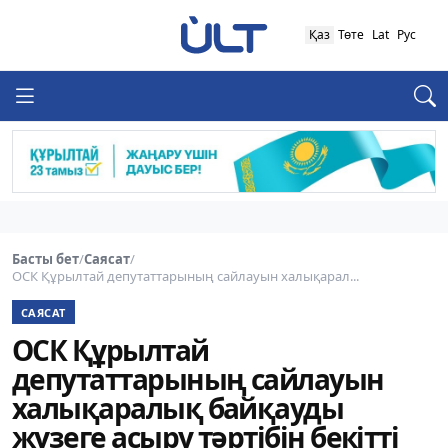
Қаз
Төте
Lat
Рус
Басты бет
/
Саясат
/
ОСК Құрылтай депутаттарының сайлауын халықарал...
САЯСАТ
ОСК Құрылтай
депутаттарының сайлауын
халықаралық байқауды
жүзеге асыру тәртібін бекітті