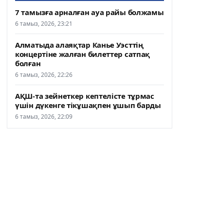
7 тамызға арналған ауа райы болжамы
6 тамыз, 2026, 23:21
Алматыда алаяқтар Канье Уэсттің
концертіне жалған билеттер сатпақ
болған
6 тамыз, 2026, 22:26
АҚШ-та зейнеткер кептелісте тұрмас
үшін дүкенге тікұшақпен ұшып барды
6 тамыз, 2026, 22:09