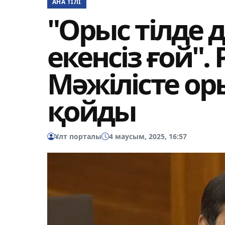
АНА ТІЛІ
"Орыс тілде 
екенсіз ғой".
Мәжілісте ор
қойды
Ұлт порталы
4 маусым, 2025, 16:57