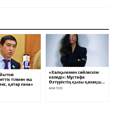
«Халқыммен сөйлескім
айытов:
келеді»: Мұстафа
ттік тілмен еш
Өзтүріктің қызы қазақша
мес, қатар ғана»
үйреніп жүр
АНА ТІЛІ