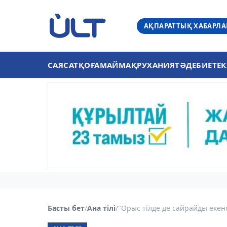
АҚПАРАТТЫҚ ХАБАРЛ
САЯСАТ
ҚОҒАМ
АЙМАҚ
РУХАНИЯТ
ӘДЕБИЕТ
ЕК
Басты бет
/
Ана тілі
/
"Орыс тілде де сайрайды екенсі