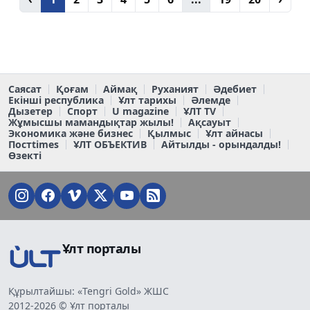
Саясат
Қоғам
Аймақ
Руханият
Әдебиет
Екінші республика
Ұлт тарихы
Әлемде
Дызетер
Спорт
U magazine
ҰЛТ TV
Жұмысшы мамандықтар жылы!
Ақсауыт
Экономика және бизнес
Қылмыс
Ұлт айнасы
Постtimes
ҰЛТ ОБЪЕКТИВ
Айтылды - орындалды!
Өзекті
Ұлт порталы
Құрылтайшы: «Tengri Gold» ЖШС
2012-2026 © Ұлт порталы