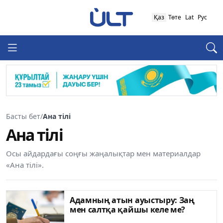
Қаз
Төте
Lat
Рус
Басты бет
/
Ана тілі
Ана тілі
Осы айдардағы соңғы жаңалықтар мен материалдар
«Ана тілі».
Адамның атын ауыстыру: Заң
мен салтқа қайшы келе ме?