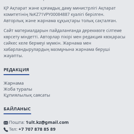
ҚР Ақпарат және қоғамдық даму министрлігі Ақпарат
комитетінің №KZ71VPY00084887 куәлігі берілген.
Авторлық және жарнама құқықтары толық сақталған.
Сайт материалдарын пайдаланғанда дереккөзге сілтеме
көрсету міндетті. Авторлар пікірі мен редакция көзқарасы
сәйкес келе бермеуі мүмкін. Жарнама мен
хабарландырулардың мазмұнына жарнама беруші
жауапты.
РЕДАКЦИЯ
Жарнама
Жоба туралы
Құпиялылық саясаты
БАЙЛАНЫС
Пошта:
1ult.kz@gmail.com
Тел:
+7 707 878 85 89