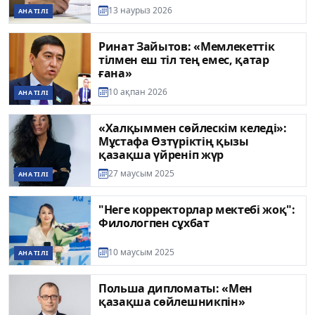
13 наурыз 2026
АНА ТІЛІ
Ринат Зайытов: «Мемлекеттік
тілмен еш тіл тең емес, қатар
ғана»
10 ақпан 2026
АНА ТІЛІ
«Халқыммен сөйлескім келеді»:
Мұстафа Өзтүріктің қызы
қазақша үйреніп жүр
27 маусым 2025
АНА ТІЛІ
"Неге корректорлар мектебі жоқ":
Филологпен сұхбат
10 маусым 2025
АНА ТІЛІ
Польша дипломаты: «Мен
қазақша сөйлешникпін»