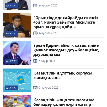
4 маусым 2025
АНА ТІЛІ
"Орыс тілде де сайрайды екенсіз
ғой". Ринат Зайытов Мәжілісте
орысша сұрақ қойды
4 маусым 2025
АНА ТІЛІ
Ерлан Қарин: «Билік қазақ тіліне
қиянат жасады» деу – бос әңгіме,
даурықпа сөз
27 сәуір 2025
АНА ТІЛІ
Қазақ тілінің ұлттық корпусы
жасақталады
10 наурыз 2025
АНА ТІЛІ
Қазақ тілін жаңа технологияға
бейімдеу қалай жүріп жатыр –