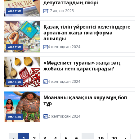
депутаттардың пікірі
17 ақпан 2025
АНА ТІЛІ
Қазақ тілін үйренгісі келетіндерге
арналған жаңа платформа
ашылды
4 желтоқсан 2024
АНА ТІЛІ
«Мәдениет туралы» жаңа заң
жобасы нені қарастырады?
4 желтоқсан 2024
АНА ТІЛІ
Моананы қазақша көру мұң боп
тұр
2 желтоқсан 2024
АНА ТІЛІ
‹
1
2
3
4
5
6
...
19
20
›