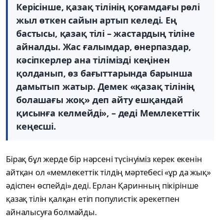
Керісінше, қазақ тілінің қоғамдағы рөлі
жыл өткен сайын артып келеді. Ең
бастысы, қазақ тілі – жастардың тіліне
айналды. Жас ғалымдар, өнерпаздар,
кәсіпкерлер ана тілімізді кеңінен
қолданып, өз бағыттарында барынша
дамытып жатыр. Демек «қазақ тілінің
болашағы жоқ» деп айту ешқандай
қисынға келмейді», – деді Мемлекеттік
кеңесші.
Бірақ бұл жерде бір нәрсені түсінуіміз керек екенін
айтқан ол «мемлекеттік тілдің мәртебесі «ұр да жық»
әдіспен өспейді» деді. Ерлан Қаринның пікірінше
қазақ тілін қалқан етіп популистік әрекетпен
айналысуға болмайды.