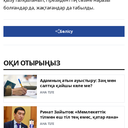
болғандар да, жақтағандар да табылды.
Бөлісу
ОҚИ ОТЫРЫҢЫЗ
Адамның атын ауыстыру: Заң мен
салтқа қайшы келе ме?
АНА ТІЛІ
Ринат Зайытов: «Мемлекеттік
тілмен еш тіл тең емес, қатар ғана»
АНА ТІЛІ