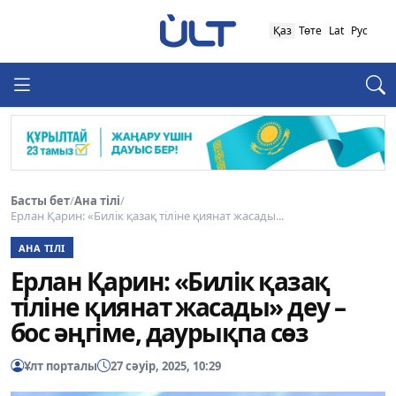
Қаз
Төте
Lat
Рус
Басты бет
/
Ана тілі
/
Ерлан Қарин: «Билік қазақ тіліне қиянат жасады...
АНА ТІЛІ
Ерлан Қарин: «Билік қазақ
тіліне қиянат жасады» деу –
бос әңгіме, даурықпа сөз
Ұлт порталы
27 сәуір, 2025, 10:29