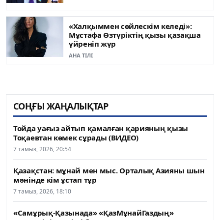
«Халқыммен сөйлескім келеді»:
Мұстафа Өзтүріктің қызы қазақша
үйреніп жүр
АНА ТІЛІ
СОҢҒЫ ЖАҢАЛЫҚТАР
Тойда уағыз айтып қамалған қарияның қызы
Тоқаевтан көмек сұрады (ВИДЕО)
7 тамыз, 2026, 20:54
Қазақстан: мұнай мен мыс. Орталық Азияны шын
мәнінде кім ұстап тұр
7 тамыз, 2026, 18:10
«Самұрық-Қазынада» «ҚазМұнайГаздың»