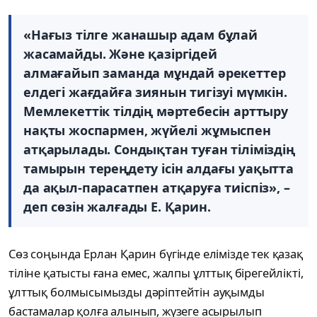
«Нағыз тілге жанашыр адам бұлай
жасамайды. Және қазіргідей
алмағайып заманда мұндай әрекеттер
елдегі жағдайға зиянын тигізуі мүмкін.
Мемлекеттік тілдің мәртебесін арттыру
нақты жоспармен, жүйелі жұмыспен
атқарылады. Сондықтан туған тіліміздің
тамырын тереңдету ісін алдағы уақытта
да ақыл-парасатпен атқаруға тиіспіз», –
деп сөзін жалғады Е. Қарин.
Сөз соңында Ерлан Қарин бүгінде елімізде тек қазақ
тіліне қатысты ғана емес, жалпы ұлттық бірегейлікті,
ұлттық болмысымызды дәріптейтін ауқымды
бастамалар қолға алынып, жүзеге асырылып