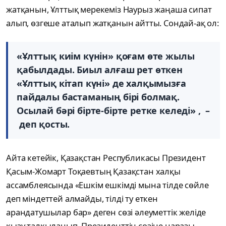
жатқанын, Ұлттық мерекеміз Наурыз жаңаша сипат
алып, өзгеше аталып жатқанын айтты. Сондай-ақ ол:
«Ұлттық киім күнін» қоғам өте жылы
қабылдады. Биыл алғаш рет өткен
«Ұлттық кітап күні» де халқымызға
пайдалы бастаманың бірі болмақ.
Осылай бәрі бірте-бірте ретке келеді» , –
деп қосты.
Айта кетейік, Қазақстан Республикасы Президент
Қасым-Жомарт Тоқаевтың Қазақстан халқы
ассамблеясында «Ешкім ешкімді мына тілде сөйле
деп міндеттей алмайды, тілді ту еткен
арандатушылар бар» деген сөзі әлеуметтік желіде
қызу талқыланып, Президенттің сөзіне наразы