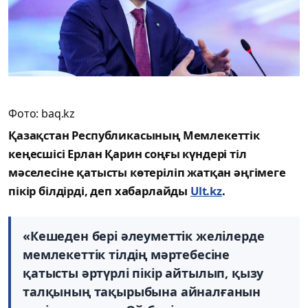
Фото: baq.kz
Қазақстан Республикасының Мемлекеттік
кеңесшісі Ерлан Қарин соңғы күндері тіл
мәселесіне қатысты көтеріліп жатқан әңгімеге
пікір білдірді, деп хабарлайды
Ult.kz
.
«Кешеден бері әлеуметтік желілерде
мемлекеттік тілдің мәртебесіне
қатысты әртүрлі пікір айтылып, қызу
талқының тақырыбына айналғанын