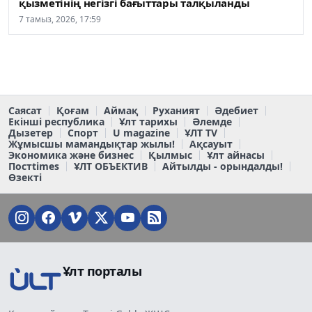
қызметінің негізгі бағыттары талқыланды
7 тамыз, 2026, 17:59
Саясат
Қоғам
Аймақ
Руханият
Әдебиет
Екінші республика
Ұлт тарихы
Әлемде
Дызетер
Спорт
U magazine
ҰЛТ TV
Жұмысшы мамандықтар жылы!
Ақсауыт
Экономика және бизнес
Қылмыс
Ұлт айнасы
Постtimes
ҰЛТ ОБЪЕКТИВ
Айтылды - орындалды!
Өзекті
Ұлт порталы