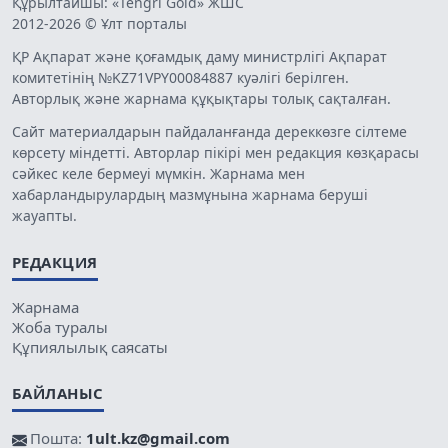
Құрылтайшы: «Tengri Gold» ЖШС
2012-2026 © Ұлт порталы
ҚР Ақпарат және қоғамдық даму министрлігі Ақпарат
комитетінің №KZ71VPY00084887 куәлігі берілген.
Авторлық және жарнама құқықтары толық сақталған.
Сайт материалдарын пайдаланғанда дереккөзге сілтеме
көрсету міндетті. Авторлар пікірі мен редакция көзқарасы
сәйкес келе бермеуі мүмкін. Жарнама мен
хабарландырулардың мазмұнына жарнама беруші
жауапты.
РЕДАКЦИЯ
Жарнама
Жоба туралы
Құпиялылық саясаты
БАЙЛАНЫС
Пошта:
1ult.kz@gmail.com