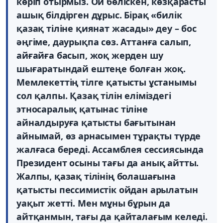
көріп отырмыз. Ой бөліскен, көзқарасты
ашық білдірген дұрыс. Бірақ «билік
қазақ тіліне қиянат жасады» деу – бос
әңгіме, даурықпа сөз. Аттанға салып,
айғайға басып, жоқ жерден шу
шығаратындай ештеңе болған жоқ.
Мемлекеттің тілге қатысты ұстанымы
сол қалпы. Қазақ тілін еліміздегі
этносаралық қатынас тіліне
айналдыруға қатысты бағытынан
айнымай, өз арнасымен тұрақты түрде
жалғаса береді. Ассамблея сессиясында
Президент осыны тағы да анық айтты.
Жалпы, қазақ тілінің болашағына
қатысты пессимистік ойдан арылатын
уақыт жетті. Мен мұны бұрын да
айтқанмын, тағы да қайталағым келеді.