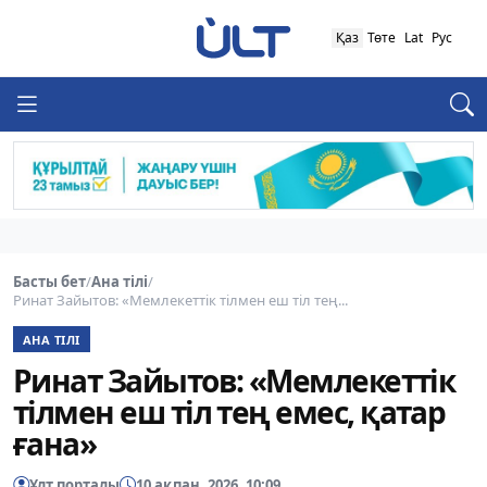
Қаз
Төте
Lat
Рус
Басты бет
/
Ана тілі
/
Ринат Зайытов: «Мемлекеттік тілмен еш тіл тең...
АНА ТІЛІ
Ринат Зайытов: «Мемлекеттік
тілмен еш тіл тең емес, қатар
ғана»
Ұлт порталы
10 ақпан, 2026, 10:09