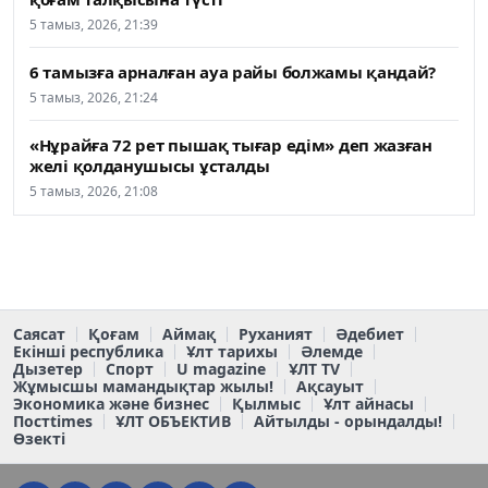
5 тамыз, 2026, 21:39
6 тамызға арналған ауа райы болжамы қандай?
5 тамыз, 2026, 21:24
«Нұрайға 72 рет пышақ тығар едім» деп жазған
желі қолданушысы ұсталды
5 тамыз, 2026, 21:08
Саясат
Қоғам
Аймақ
Руханият
Әдебиет
Екінші республика
Ұлт тарихы
Әлемде
Дызетер
Спорт
U magazine
ҰЛТ TV
Жұмысшы мамандықтар жылы!
Ақсауыт
Экономика және бизнес
Қылмыс
Ұлт айнасы
Постtimes
ҰЛТ ОБЪЕКТИВ
Айтылды - орындалды!
Өзекті