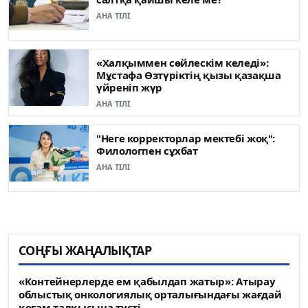
АНА ТІЛІ
«Халқыммен сөйлескім келеді»:
Мұстафа Өзтүріктің қызы қазақша
үйреніп жүр
АНА ТІЛІ
"Неге корректорлар мектебі жоқ":
Филологпен сұхбат
АНА ТІЛІ
СОҢҒЫ ЖАҢАЛЫҚТАР
«Контейнерлерде ем қабылдап жатыр»: Атырау
облыстық онкологиялық орталығындағы жағдай
қоғам талқысына түсті