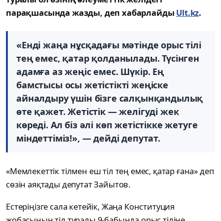
парақшасында жазды, деп хабарлайды
Ult.kz
.
«Енді жаңа нұсқадағы мәтінде орыс тілі
тең емес, қатар қолданылады. Түсінген
адамға аз жеңіс емес. Шүкір. Ең
бамстысы осы жетістікті жеңіске
айналдыру үшін бізге салқынқандылық
өте қажет. Жетістік — желігуді жек
көреді. Ал біз әлі көп жетістікке жетуге
міндеттіміз!», — дейді депутат.
«Мемлекеттік тілмен еш тіл тең емес, қатар ғана» деп
сөзін аяқтады депутат Зайытов.
Естеріңізге сала кетейік, Жаңа Конституция
жобасының тіл туралы 9-бабында орыс тіліне