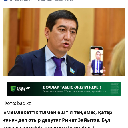
Фото: baq.kz
«Мемлекеттік тілмен еш тіл тең емес, қатар
ғана» деп отыр депутат Ринат Зайытов. Бұл
туралы ол өзінің әлеуметтік желідегі