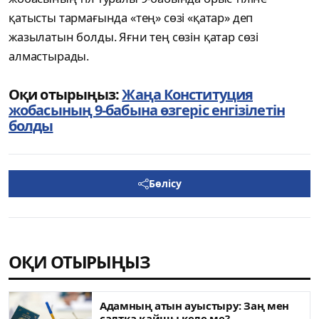
қатысты тармағында «тең» сөзі «қатар» деп
жазылатын болды. Яғни тең сөзін қатар сөзі
алмастырады.
Оқи отырыңыз:
Жаңа Конституция
жобасының 9-бабына өзгеріс енгізілетін
болды
Бөлісу
ОҚИ ОТЫРЫҢЫЗ
Адамның атын ауыстыру: Заң мен
салтқа қайшы келе ме?