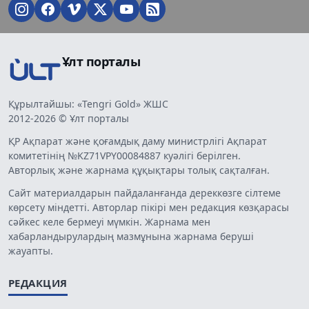
Ұлт порталы
Құрылтайшы: «Tengri Gold» ЖШС
2012-2026 © Ұлт порталы
ҚР Ақпарат және қоғамдық даму министрлігі Ақпарат
комитетінің №KZ71VPY00084887 куәлігі берілген.
Авторлық және жарнама құқықтары толық сақталған.
Сайт материалдарын пайдаланғанда дереккөзге сілтеме
көрсету міндетті. Авторлар пікірі мен редакция көзқарасы
сәйкес келе бермеуі мүмкін. Жарнама мен
хабарландырулардың мазмұнына жарнама беруші
жауапты.
РЕДАКЦИЯ