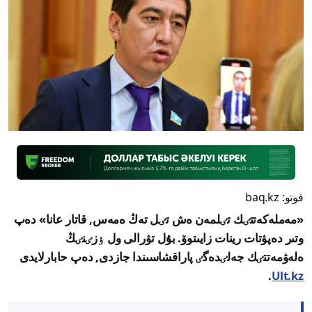
فوتو: baq.kz
«مەملەكەتتٸك تٸلمەن ەش تٸل تەڭ ەمەس, قاتار عانا» دەپ
وتىر دەپۋتات رينات زايىتوۆ. بۇل تۋرالى ول ٶزٸنٸڭ
ەلەۋمەتتٸك جەلٸدەگٸ پاراقشاسىندا جازدى, دەپ حابارلايدى
.
Ult.kz