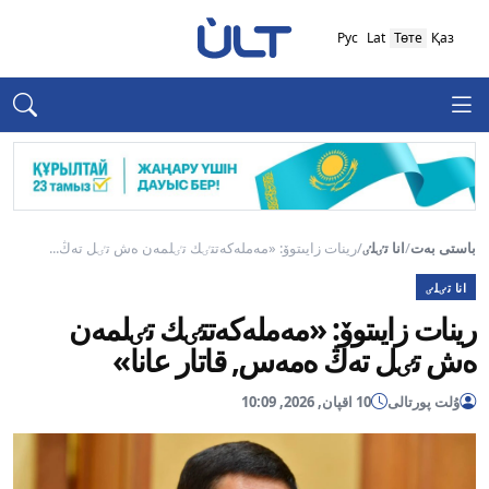
Рус
Lat
Төте
Қаз
باستى بەت
/
انا تٸلٸ
/
رينات زايىتوۆ: «مەملەكەتتٸك تٸلمەن ەش تٸل تەڭ...
انا تٸلٸ
رينات زايىتوۆ: «مەملەكەتتٸك تٸلمەن
ەش تٸل تەڭ ەمەس, قاتار عانا»
ۇلت پورتالى
10 اقپان, 2026, 10:09