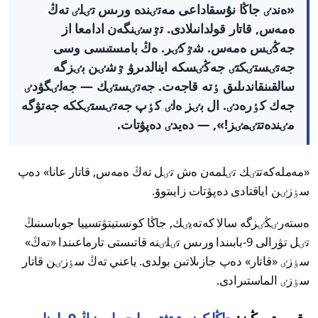
«ەندٸ جاڭا نۇسقاداعى مەتٸندە ورىس تٸلٸ تەڭ
ەمەس, قاتار قولدانىلادى. تٷسٸنگەن ادامعا از
جەڭٸس ەمەس. شٷكٸر. ەڭ بامستىسى وسى
جەتٸستٸكتٸ جەڭٸسكە اينالدىرۋ ٷشٸن بٸزگە
سالقىنقاندىلىق ٶتە قاجەت. جەتٸستٸك — جەلٸگۋدٸ
جەك كٶرەدٸ. ال بٸز ەلٸ كٶپ جەتٸستٸككە جەتۋگە
مٸندەتتٸمٸز!», — دەيدٸ دەپۋتات.
«مەملەكەتتٸك تٸلمەن ەش تٸل تەڭ ەمەس, قاتار عانا» دەپ
سٶزٸن اياقتادى دەپۋتات زايىتوۆ.
ەستەرٸڭٸزگە سالا كەتەيٸك, جاڭا كونستيتۋتسييا جوباسىنىڭ
تٸل تۋرالى 9-بابىندا ورىس تٸلٸنە قاتىستى تارماعىندا «تەڭ»
سٶزٸ «قاتار» دەپ جازىلاتىن بولدى. ياعني تەڭ سٶزٸن قاتار
سٶزٸ الماستىرادى.