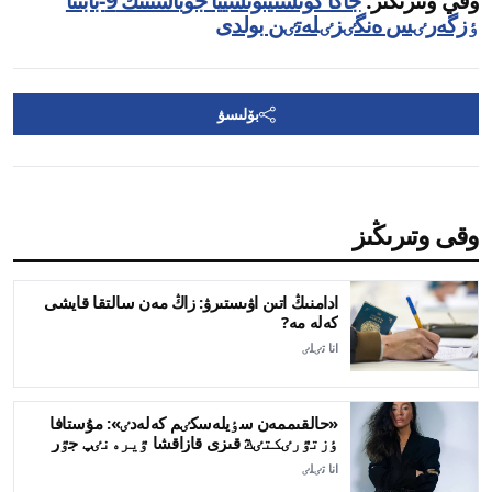
وقي وتىرىڭىز:
جاڭا كونستيتۋتسييا جوباسىنىڭ 9-بابىنا
ٶزگەرٸس ەنگٸزٸلەتٸن بولدى
بۆلىسۋ
وقى وتىرىڭىز
ادامنىڭ اتىن اۋىستىرۋ: زاڭ مەن سالتقا قايشى
كەلە مە?
انا تٸلٸ
«حالقىممەن سٶيلەسكٸم كەلەدٸ»: مۇستافا
ٶزتٷرٸكتٸڭ قىزى قازاقشا ٷيرەنٸپ جٷر
انا تٸلٸ