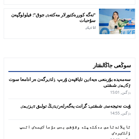
"نەگە كوررەكتورلار مەكتەبٸ جوق": فيلولوگپەن
سۇحبات
انا تٸلٸ
سوڭعى جاڭالىقتار
سەمەيدە بۇرىنعى ەيەلٸن تاياقپەن ۇرىپ ٶلتٸرگەن ەر ادامعا سوت
ٷكٸمٸ شىقتى
بٷگىن, 15:01
ۇبت نەتيجەسٸ شىقتى: گرانت يەگەرلەرٸنٸڭ تولىق تٸزٸمٸ
بٷگىن, 14:55
تايلاندتاعى مەكتەپتە وقۋشى بەس مۇعالٸمدٸ اتىپ
ٶلتٸردٸ