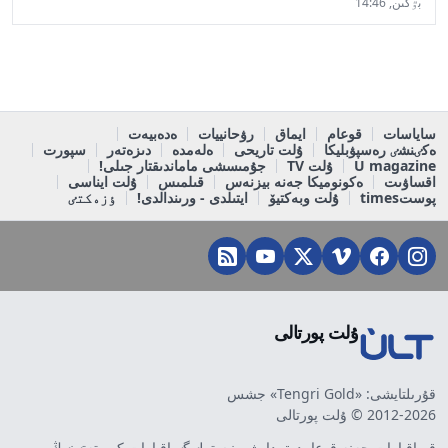
بٷگىن, 14:46
ساياسات
قوعام
ايماق
رۋحانييات
ەدەبيەت
ەكٸنشٸ رەسپۋبليكا
ۇلت تاريحى
ەلەمدە
دىزەتەر
سپورت
U magazine
ۇلت TV
جۇمىسشى ماماندىقتار جىلى!
اقساۋىت
ەكونوميكا جەنە بيزنەس
قىلمىس
ۇلت ايناسى
پوستtimes
ۇلت وبەكتيۆ
ايتىلدى - ورىندالدى!
ٶزەكتٸ
ۇلت پورتالى
قۇرىلتايشى: «Tengri Gold» جشس
2012-2026 © ۇلت پورتالى
قر اقپارات جەنە قوعامدىق دامۋ مينيسترلٸگٸ اقپارات كوميتەتٸنٸڭ