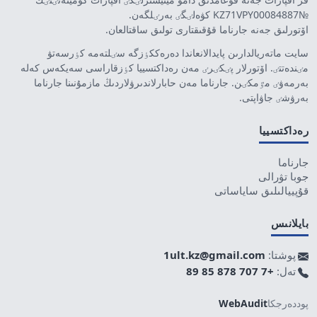
№KZ71VPY00084887 كۋەلٸگٸ بەرٸلگەن.
اۆتورلىق جەنە جارناما قۇقىقتارى تولىق ساقتالعان.
سايت ماتەريالدارىن پايدالانعاندا دەرەككٶزگە سٸلتەمە كٶرسەتۋ
مٸندەتتٸ. اۆتورلار پٸكٸرٸ مەن رەداكتسييا كٶزقاراسى سەيكەس كەلە
بەرمەۋٸ مٷمكٸن. جارناما مەن حابارلاندىرۋلاردىڭ مازمۇنىنا جارناما
بەرۋشٸ جاۋاپتى.
رەداكتسييا
جارناما
جوبا تۋرالى
قۇپييالىلىق ساياساتى
بايلانىس
پوشتا:
1ult.kz@gmail.com
تەل:
+7 707 878 85 89
پوددەرجكا
WebAudit