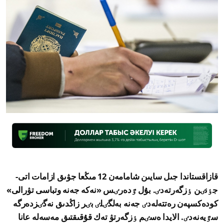
قازاقستاندا جىل سايىن شامامەن 12 مىڭعا جۋىق ازامات اتى-
جٶنٸن ٶزگەرتەدٸ. بۇل ٷدەرٸس «نەكە جەنە وتباسى تۋرالى»
كودەكسپەن رەتتەلەدٸ جەنە بەلگٸلٸ بٸر زاڭدىق نەگٸزدەرگە
سٷيەنەدٸ. الايدا ەسٸم ٶزگەرتۋ تەك قۇقىقتىق مەسەلە عانا