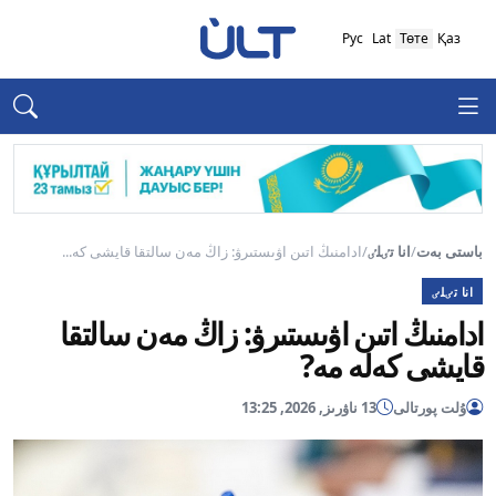
Рус
Lat
Төте
Қаз
باستى بەت
/
انا تٸلٸ
/
ادامنىڭ اتىن اۋىستىرۋ: زاڭ مەن سالتقا قايشى كە...
انا تٸلٸ
ادامنىڭ اتىن اۋىستىرۋ: زاڭ مەن سالتقا
قايشى كەلە مە?
ۇلت پورتالى
13 ناۋرىز, 2026, 13:25