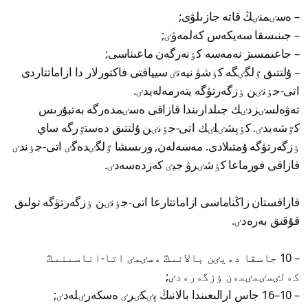
– ەسٸمنٸڭ قاتە جازىلۋى;
– جىنىسقا سەيكەس كەلمەۋٸ;
– جاعىمسىز نەمەسە كٶنەرگەن ماعىناسى;
– ۇلتتىق ٷلگٸگە كٶشۋ نيەتٸ سيياقتى فاكتورلار دا ازاماتتاردى
اتى-جٶنٸن ٶزگەرتۋگە يتەرمەلەيدٸ.
تەۋەلسٸزدٸك جىلدارىندا قازاقى ەسٸمدەرگە بەتبۇرىس
كٷشەيدٸ. كٶپشٸلٸك اتى-جٶنٸن ۇلتتىق دەستٷرگە ساي
ٶزگەرتۋگە ۇمتىلادى. مەسەلەن, ورىسشا ٷلگٸدەگٸ اتى-جٶندٸ
قازاقى فورماعا كٶشٸرۋ جيٸ كەزدەسەدٸ.
قازاقستان زاڭناماسى ازاماتتارعا اتى-جٶنٸن ٶزگەرتۋگە تولىق
قۇقىق بەرەدٸ.
– 10 جاسقا دەيٸن بالانىڭ ەسٸمٸ اتا-اناسىنىڭ
كەلٸسٸمٸمەن ٶزگەرەدٸ;
– 10–16 جاس ارالىعىندا بالانىڭ پٸكٸرٸ ەسكەرٸلەدٸ;