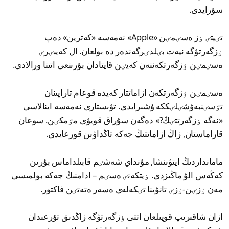
سۇرايدى.
تٸپتٸ ٶز ەسٸمٸن «Apple» نەمەسە «كەترين» دەپ
ٶزگەرتۋگە نيەت بٸلدٸرگەندەر دە بولعان. ال كەيبٸرٸ
ەسٸمٸن ٶزگەرتكەننەن كەيٸن قايتادان بۇرىنعى اتىنا ورالادى.
ەسٸمٸن ٶزگەرتكەن ازاماتتار كەيدە قوعام تاراپىنان
تٷسٸنبەۋشٸلٸككە ۇشىرايدى. تۋىستارى نەمەسە اينالاسى
«نەگە ٶزگەرتتٸڭ?» دەگەن سۇراق قويۋى مٷمكٸن. سوعان
قاراماستان, زاڭ ازاماتتىڭ جەكە تاڭداۋىن قورعايدى.
مامانداردىڭ ايتۋىنشا, مۇنداي شەشٸم قابىلداماس بۇرىن
كەڭەس الۋ ماڭىزدى. ٶيتكەنٸ ەسٸم – ادامنىڭ جەكە بولمىسى
مەن ٶزٸن-ٶزٸ تانۋىنا تٸكەلەي ەسەر ەتەتٸن فاكتور.
ازان شاقىرىپ قويىلعان اتتى ٶزگەرتۋگە زاڭدىق تۇرعىدان