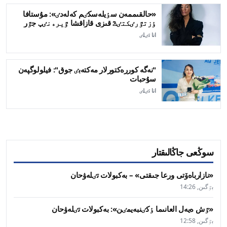
«حالقىممەن سٶيلەسكٸم كەلەدٸ»: مۇستافا
ٶزتٷرٸكتٸڭ قىزى قازاقشا ٷيرەنٸپ جٷر
انا تٸلٸ
"نەگە كوررەكتورلار مەكتەبٸ جوق": فيلولوگپەن
سۇحبات
انا تٸلٸ
سوڭعى جاڭالىقتار
«نازارباەۆتى ورعا جىقتى» – بەكبولات تٸلەۋحان
بٷگىن, 14:26
«ٷش ەيەل العانىما ٶكٸنبەيمٸن»: بەكبولات تٸلەۋحان
بٷگىن, 12:58