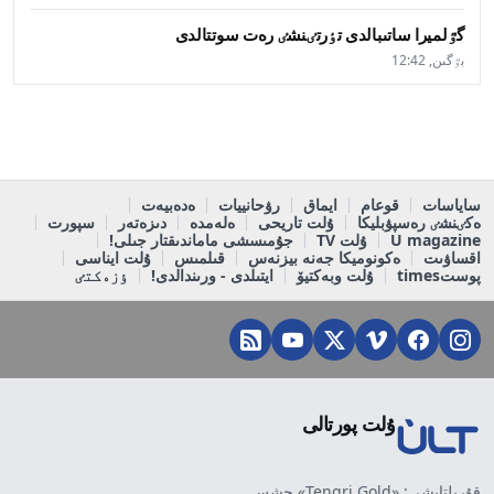
گٷلميرا ساتىبالدى تٶرتٸنشٸ رەت سوتتالدى
بٷگىن, 12:42
ساياسات
قوعام
ايماق
رۋحانييات
ەدەبيەت
ەكٸنشٸ رەسپۋبليكا
ۇلت تاريحى
ەلەمدە
دىزەتەر
سپورت
U magazine
ۇلت TV
جۇمىسشى ماماندىقتار جىلى!
اقساۋىت
ەكونوميكا جەنە بيزنەس
قىلمىس
ۇلت ايناسى
پوستtimes
ۇلت وبەكتيۆ
ايتىلدى - ورىندالدى!
ٶزەكتٸ
ۇلت پورتالى
قۇرىلتايشى: «Tengri Gold» جشس