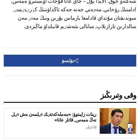
شەكتەۋ جوق. الايدا بۇل – جاي عانا قۇجات اۋىستىرۋ ەمەس,
ادامنىڭ رۋحاني, مەدەني جەنە جەكە تاڭداۋىنىڭ كٶرٸنٸسٸ.
سوندىقتان مۇنداي قادامعا بارماس بۇرىن ونىڭ مەنٸ مەن
سالدارىن تارازىلاپ, سانالى شەشٸم قابىلداۋ ماڭىزدى.
بۆلىسۋ
وقى وتىرىڭىز
رينات زايىتوۆ: «مەملەكەتتٸك تٸلمەن ەش تٸل
تەڭ ەمەس, قاتار عانا»
انا تٸلٸ