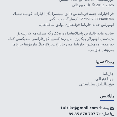
2012-2026 © ۇلت پورتالى
قر اقپارات جەنە قوعامدىق دامۋ مينيسترلٸگٸ اقپارات كوميتەتٸنٸڭ
№KZ71VPY00084887 كۋەلٸگٸ بەرٸلگەن.
اۆتورلىق جەنە جارناما قۇقىقتارى تولىق ساقتالعان.
سايت ماتەريالدارىن پايدالانعاندا دەرەككٶزگە سٸلتەمە كٶرسەتۋ
مٸندەتتٸ. اۆتورلار پٸكٸرٸ مەن رەداكتسييا كٶزقاراسى سەيكەس كەلە
بەرمەۋٸ مٷمكٸن. جارناما مەن حابارلاندىرۋلاردىڭ مازمۇنىنا جارناما
بەرۋشٸ جاۋاپتى.
رەداكتسييا
جارناما
جوبا تۋرالى
قۇپييالىلىق ساياساتى
بايلانىس
پوشتا:
1ult.kz@gmail.com
تەل:
+7 707 878 85 89