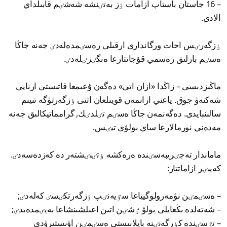
– 16 جاستان باستاپ ازامات ٶز بەتٸنشە شەشٸم قابىلداي
الادى.
ٶزگەرٸس احات ورگاندارى ارقىلى رەسٸمدەلەدٸ جەنە جاڭا
ەسٸم بارلىق رەسمي قۇجاتتارعا ەنگٸزٸلەدٸ.
ماڭىزدىسى – زاڭدا «ازان اتى» دەگەن ۇعىمعا قاتىستى ارنايى
شەكتەۋ جوق. ياعني ازانمەن قويىلعان اتتى ٶزگەرتۋگە تىيىم
سالىنبايدى. دەگەنمەن جاڭا ەسٸم تٸلدٸك, گرامماتيكالىق جەنە
مەدەني نورمالارعا ساي بولۋى تيٸس.
ماماندار تەجٸريبەسٸندە ەرەكشە ٶتٸنٸشتەر دە كەزدەسەدٸ.
كەيبٸر ازاماتتار:
– ەسٸمٸن نۋمەرولوگيياعا سٷيەنٸپ ٶزگەرتكٸسٸ كەلەدٸ;
– شەتەلدە ىڭعايلى بولۋ ٷشٸن اتىن اعىلشىنشاعا بەيٸمدەيدٸ;
– تٷسٸندە كٶرگەنٸنە بايلانىستى ەسٸمٸن اۋىستىرۋدى