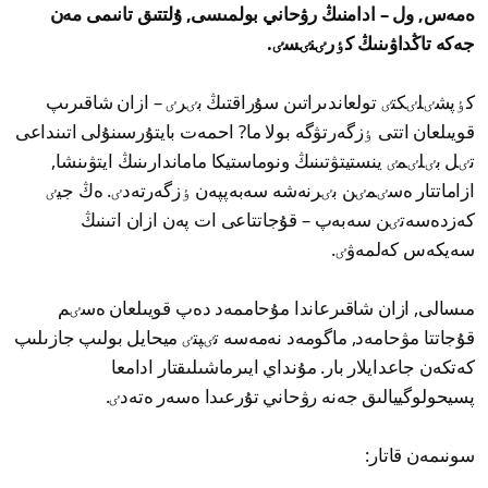
ەمەس, ول – ادامنىڭ رۋحاني بولمىسى, ۇلتتىق تانىمى مەن
جەكە تاڭداۋىنىڭ كٶرٸنٸسٸ.
كٶپشٸلٸكتٸ تولعاندىراتىن سۇراقتىڭ بٸرٸ – ازان شاقىرىپ
قويىلعان اتتى ٶزگەرتۋگە بولا ما? احمەت بايتۇرسىنۇلى اتىنداعى
تٸل بٸلٸمٸ ينستيتۋتىنىڭ ونوماستيكا ماماندارىنىڭ ايتۋىنشا,
ازاماتتار ەسٸمٸن بٸرنەشە سەبەپپەن ٶزگەرتەدٸ. ەڭ جيٸ
كەزدەسەتٸن سەبەپ – قۇجاتتاعى ات پەن ازان اتىنىڭ
سەيكەس كەلمەۋٸ.
مىسالى, ازان شاقىرعاندا مۇحاممەد دەپ قويىلعان ەسٸم
قۇجاتتا مۋحامەد, ماگومەد نەمەسە تٸپتٸ ميحايل بولىپ جازىلىپ
كەتكەن جاعدايلار بار. مۇنداي ايىرماشىلىقتار ادامعا
پسيحولوگييالىق جەنە رۋحاني تۇرعىدا ەسەر ەتەدٸ.
سونىمەن قاتار: