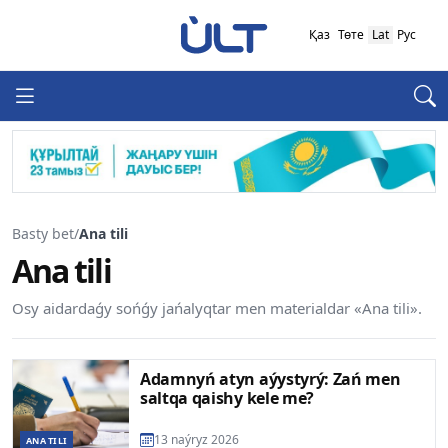
Қаз
Төте
Lat
Рус
Basty bet
/
Ana tili
Ana tili
Osy aidardaǵy sońǵy jańalyqtar men materialdar «Ana tili».
Adamnyń atyn aýystyrý: Zań men
saltqa qaishy kele me?
13 naýryz 2026
ANA TILI