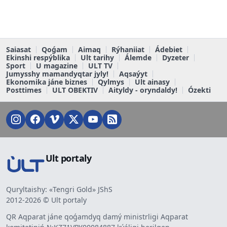
Saiasat
Qoǵam
Aimaq
Rýhaniiat
Ádebiet
Ekinshi respýblika
Ult tarihy
Álemde
Dyzeter
Sport
U magazine
ULT TV
Jumysshy mamandyqtar jyly!
Aqsaýyt
Ekonomika jáne biznes
Qylmys
Ult ainasy
Posttimes
ULT OBEKTIV
Aityldy - oryndaldy!
Ózekti
Ult portaly
Quryltaishy: «Tengri Gold» JShS
2012-2026 © Ult portaly
QR Aqparat jáne qoǵamdyq damý ministrligi Aqparat