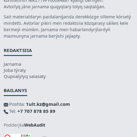
komitetiniń №KZ71VPY00084887 kýáligi berilgen.
Avtorlyq jáne jarnama quqyqtary tolyq saqtalǵan.
Sait materialdaryn paidalanǵanda derekkózge silteme kórsetý
mindetti. Avtorlar pikiri men redaktsiia kózqarasy sáikes kele
bermeýi múmkin. Jarnama men habarlandyrýlardyń
mazmunyna jarnama berýshi jaýapty.
REDAKTSIIA
Jarnama
Joba týraly
Qupiialylyq saiasaty
BAILANYS
Poshta:
1ult.kz@gmail.com
Tel:
+7 707 878 85 89
Podderjka
WebAudit