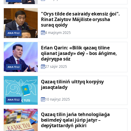
"Orys tilde de sairaidy ekensiz ǵoi".
Rinat Zaiytov Májiliste oryssha
suraq qoidy
4 maýsym 2025
ANA TILI
Erlan Qarin: «Bilik qazaq tiline
qiianat jasady» deý – bos áńgime,
daýryqpa sóz
27 sáýir 2025
ANA TILI
Qazaq tiliniń ulttyq korpýsy
jasaqtalady
10 naýryz 2025
ANA TILI
Qazaq tilin jańa tehnologiiaǵa
beiimdeý qalai júrip jatyr –
depýtattardyń pikiri