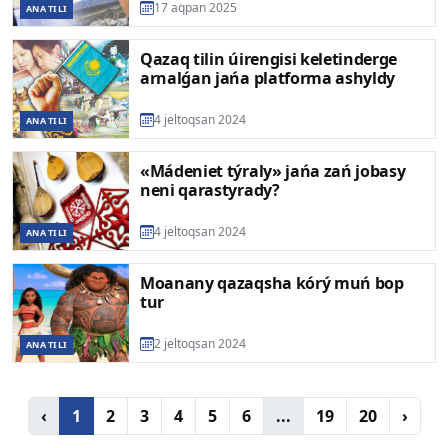
17 aqpan 2025
ANA TILI
Qazaq tilin úirengisi keletinderge
arnalǵan jańa platforma ashyldy
4 jeltoqsan 2024
ANA TILI
«Mádeniet týraly» jańa zań jobasy
neni qarastyrady?
4 jeltoqsan 2024
ANA TILI
Moanany qazaqsha kórý muń bop
tur
2 jeltoqsan 2024
ANA TILI
‹
1
2
3
4
5
6
...
19
20
›