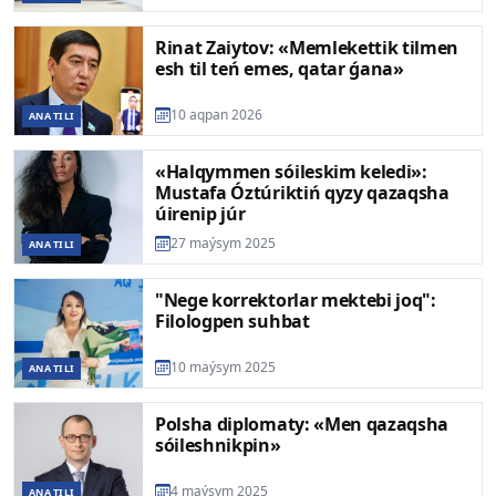
Rinat Zaiytov: «Memlekettik tilmen
esh til teń emes, qatar ǵana»
10 aqpan 2026
ANA TILI
«Halqymmen sóileskim keledi»:
Mustafa Óztúriktiń qyzy qazaqsha
úirenip júr
27 maýsym 2025
ANA TILI
"Nege korrektorlar mektebi joq":
Filologpen suhbat
10 maýsym 2025
ANA TILI
Polsha diplomaty: «Men qazaqsha
sóileshnikpin»
4 maýsym 2025
ANA TILI