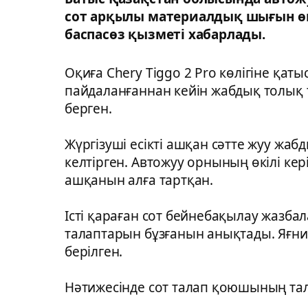
сот арқылы материалдық шығын өн
баспасөз қызметі хабарлады.
Оқиға Chery Tiggo 2 Pro көлігіне қаты
пайдаланғаннан кейін жабдық толық т
берген.
Жүргізуші есікті ашқан сәтте жуу жаб
келтірген. Автожуу орнының өкілі кері
ашқанын алға тартқан.
Істі қараған сот бейнебақылау жазбал
талаптарын бұзғанын анықтады. Яғни 
берілген.
Нәтижесінде сот талап қоюшының та