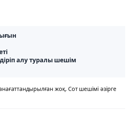
шығын
еті
діріп алу туралы шешім
анағаттандырылған жоқ. Сот шешімі әзірге