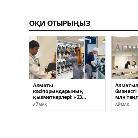
ОҚИ ОТЫРЫҢЫЗ
Алматы
Алматыл
кәсіпорындарының
бизнесті
қызметкерлері: «23
млн теңг
тамызда біз өз
жеңілдет
АЙМАҚ
АЙМАҚ
таңдауымызды
алады
жасаймыз»