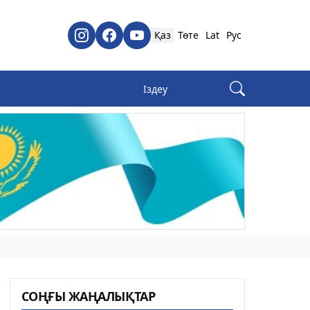
Қаз
Төте
Lat
Рус
СОҢҒЫ ЖАҢАЛЫҚТАР