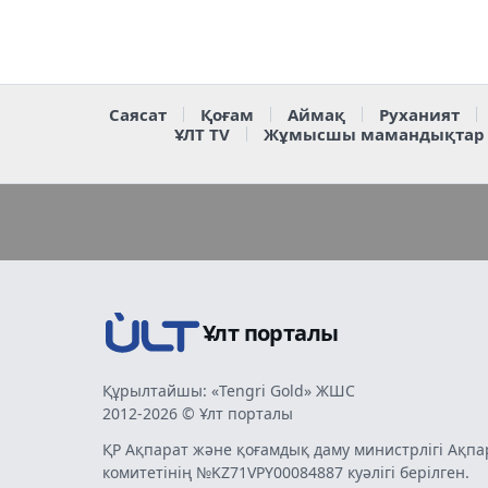
Саясат
Қоғам
Аймақ
Руханият
ҰЛТ TV
Жұмысшы мамандықтар
Ұлт порталы
Құрылтайшы: «Tengri Gold» ЖШС
2012-2026 © Ұлт порталы
ҚР Ақпарат және қоғамдық даму министрлігі Ақпа
комитетінің №KZ71VPY00084887 куәлігі берілген.