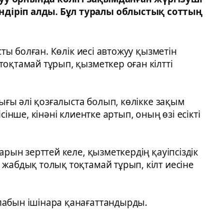
діріп алды. Бұл туралы облыстық соттың
сты болған. Көлік иесі автожуу қызметін
оқтамай тұрып, қызметкер оған кілтті
дығы әлі қозғалыста болып, көлікке зақым
сінше, кінәні клиентке артып, оның өзі есікті
арын зерттей келе, қызметкердің қауіпсіздік
жабдық толық тоқтамай тұрып, кілт иесіне
лабын ішінара қанағаттандырды.