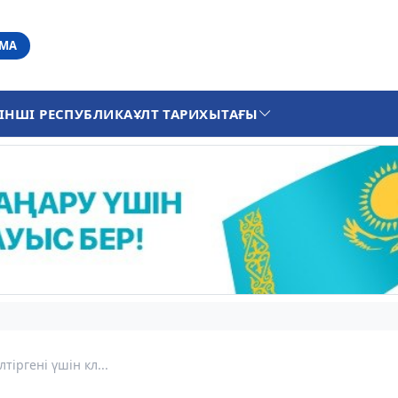
АМА
ІНШІ РЕСПУБЛИКА
ҰЛТ ТАРИХЫ
ТАҒЫ
тіргені үшін кл...