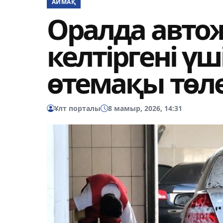
АЙМАҚ
Оралда автож
келтіргені ү
өтемақы төле
Ұлт порталы
8 мамыр, 2026, 14:31