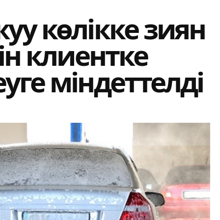
уу көлікке зиян
шін клиентке
уге міндеттелді