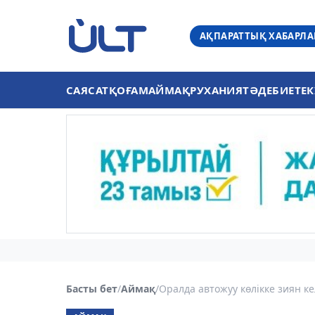
АҚПАРАТТЫҚ ХАБАРЛ
САЯСАТ
ҚОҒАМ
АЙМАҚ
РУХАНИЯТ
ӘДЕБИЕТ
ЕК
Басты бет
/
Аймақ
/
Оралда автожуу көлікке зиян кел