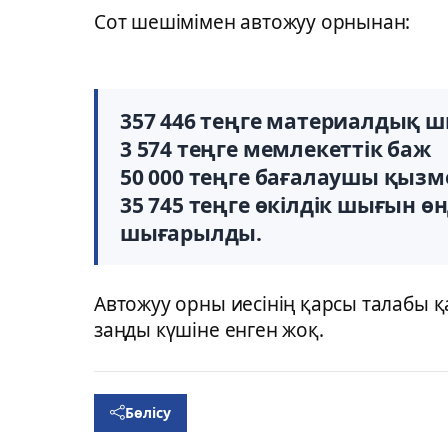
Сот шешімімен автожуу орнынан:
357 446 теңге материалдық 
3 574 теңге мемлекеттік баж
50 000 теңге бағалаушы қызм
35 745 теңге өкілдік шығын
өн
шығарылды.
Автожуу орны иесінің қарсы талабы қ
заңды күшіне енген жоқ.
Бөлісу