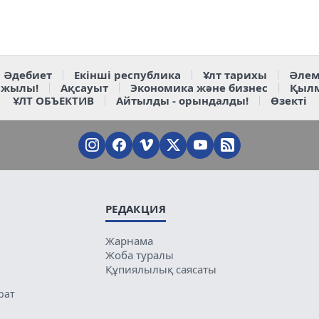
Әдебиет
Екінші республика
Ұлт тарихы
Әлем
 жылы!
Ақсауыт
Экономика және бизнес
Қыл
ҰЛТ ОБЪЕКТИВ
Айтылды - орындалды!
Өзекті
РЕДАКЦИЯ
Жарнама
Жоба туралы
Құпиялылық саясаты
рат