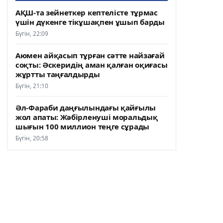
АҚШ-та зейнеткер кептелісте тұрмас
үшін дүкенге тікұшақпен ұшып барды
Бүгін, 22:09
Аюмен айқасып тұрған сәтте найзағай
соқты: Әскеридің аман қалған оқиғасы
жұртты таңғалдырды
Бүгін, 21:10
Әл-Фараби даңғылындағы қайғылы
жол апаты: Жәбірленуші моральдық
шығын 100 миллион теңге сұрады
Бүгін, 20:58