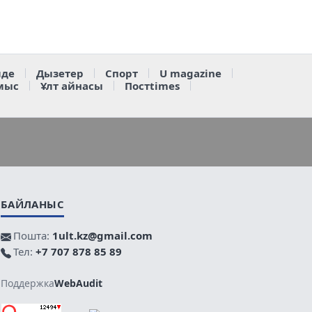
де
Дызетер
Спорт
U magazine
мыс
Ұлт айнасы
Постtimes
БАЙЛАНЫС
Пошта:
1ult.kz@gmail.com
Тел:
+7 707 878 85 89
Поддержка
WebAudit