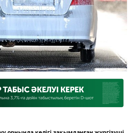
у орнында көлігі зақымданған жүргізуші