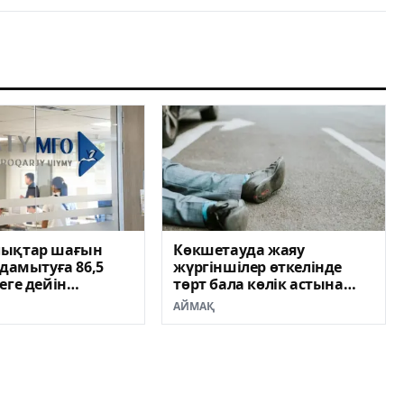
ықтар шағын
Көкшетауда жаяу
 дамытуға 86,5
жүргіншілер өткелінде
еге дейін
төрт бала көлік астына
ілген несие ала
түсті
АЙМАҚ