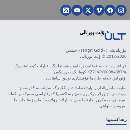
ۇلت پورتالى
قۇرىلتايشى: «Tengri Gold» جشس
2012-2026 © ۇلت پورتالى
قر اقپارات جەنە قوعامدىق دامۋ مينيسترلٸگٸ اقپارات كوميتەتٸنٸڭ
№KZ71VPY00084887 كۋەلٸگٸ بەرٸلگەن.
اۆتورلىق جەنە جارناما قۇقىقتارى تولىق ساقتالعان.
سايت ماتەريالدارىن پايدالانعاندا دەرەككٶزگە سٸلتەمە كٶرسەتۋ
مٸندەتتٸ. اۆتورلار پٸكٸرٸ مەن رەداكتسييا كٶزقاراسى سەيكەس كەلە
بەرمەۋٸ مٷمكٸن. جارناما مەن حابارلاندىرۋلاردىڭ مازمۇنىنا جارناما
بەرۋشٸ جاۋاپتى.
رەداكتسييا