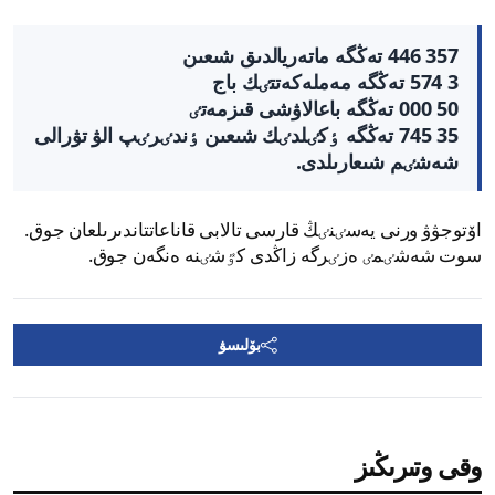
357 446 تەڭگە ماتەريالدىق شىعىن
3 574 تەڭگە مەملەكەتتٸك باج
50 000 تەڭگە باعالاۋشى قىزمەتٸ
35 745 تەڭگە ٶكٸلدٸك شىعىن
ٶندٸرٸپ الۋ تۋرالى
شەشٸم شىعارىلدى.
اۆتوجۋۋ ورنى يەسٸنٸڭ قارسى تالابى قاناعاتتاندىرىلعان جوق.
سوت شەشٸمٸ ەزٸرگە زاڭدى كٷشٸنە ەنگەن جوق.
بۆلىسۋ
وقى وتىرىڭىز