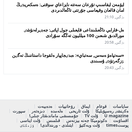
ايۋمەن ايقاسىپ تۇرعان سەتتە نايزاعاي سوقتى: ەسكەريدٸڭ
امان قالعان وقيعاسى جۇرتتى تاڭعالدىردى
بٷگىن, 21:10
ەل-فارابي داڭعىلىنداعى قايعىلى جول اپاتى: جەبٸرلەنۋشٸ
مورالدىق شىعىن 100 ميلليون تەڭگە سۇرادى
بٷگىن, 20:58
«سەتپاەۆ ەمەس, سەتباي»: ەبدٸجاپپار ەلقوجا داستاننىڭ تەگٸن
ٶزگەرتۋدٸ ۇسىندى
بٷگىن, 20:43
ساياسات
قوعام
ايماق
رۋحانييات
ەدەبيەت
ەكٸنشٸ رەسپۋبليكا
ۇلت تاريحى
ەلەمدە
دىزەتەر
سپورت
U magazine
ۇلت TV
جۇمىسشى ماماندىقتار جىلى!
اقساۋىت
ەكونوميكا جەنە بيزنەس
قىلمىس
ۇلت ايناسى
پوستtimes
ۇلت وبەكتيۆ
ايتىلدى - ورىندالدى!
ٶزەكتٸ