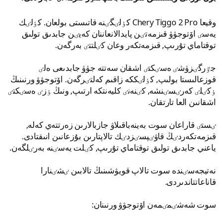
وقيعا Chery Tiggo 2 Pro كٶلٸگٸنە قاتىستى بولعان. كٶلٸك
يەسٸ اۆتوجۋۋ قىزمەتٸن پايدالانعاننان كەيٸن جابدىق تولىق
توقتاماي تۇرىپ, قىزمەتكەر وعان كٸلتتٸ بەرگەن.
جٷرگٸزۋشٸ ەسٸكتٸ اشقان سەتتە جۋۋ جابدىعى ەلٸ
قوزعالىستا بولىپ, كٶلٸككە زاقىم كەلتٸرگەن. اۆتوجۋۋ ورنىنىڭ
ٶكٸلٸ كەرٸسٸنشە, كٸنەنٸ كليەنتكە ارتىپ, ونىڭ ٶزٸ ەسٸكتٸ
اشقانىن العا تارتقان.
ٸستٸ قاراعان سوت بەينەباقىلاۋ جازبالارىن زەرتتەي كەلە,
قىزمەتكەردٸڭ قاۋٸپسٸزدٸك تالاپتارىن بۇزعانىن انىقتادى.
ياعني جابدىق تولىق توقتاماي تۇرىپ, كٸلت يەسٸنە بەرٸلگەن.
نەتيجەسٸندە سوت تالاپ قويۋشىنىڭ تالابىن ٸشٸنارا
قاناعاتتاندىردى.
سوت شەشٸمٸمەن اۆتوجۋۋ ورنىنان: