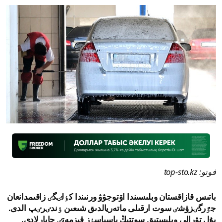
فوتو: top-sto.kz
باتىس قازاقستان وبلىسىندا اۆتوجۋۋ ورنىندا كٶلٸگٸ زاقىمدانعان
جٷرگٸزۋشٸ سوت ارقىلى ماتەريالدىق شىعىن ٶندٸرٸپ الدى.
بۇل تۋرالى وبلىستىق سوتتىڭ باسپاسٶز قىزمەتٸ حابارلادى.