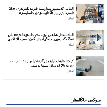
الماتى كەسٸپورىندارىنىڭ قىزمەتكەرلەرٸ: «23
تامىزدا بٸز ٶز تاڭداۋىمىزدى جاسايمىز»
ايماق
الماتىلىقتار شاعىن بيزنەستٸ دامىتۋعا 86,5 ملن
تەڭگەگە دەيٸن جەڭٸلدەتٸلگەن نەسيە الا الادى
ايماق
كٶكشەتاۋدا جاياۋ جٷرگٸنشٸلەر ٶتكەلٸندە
تٶرت بالا كٶلٸك استىنا تٷستٸ
ايماق
سوڭعى جاڭالىقتار