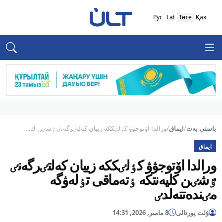
Рус
Lat
Төте
Қаз
باستى بەت
/
ايماق
/
ورالدا اۆتوجۋۋ كٶلٸككە زييان كەلتٸرگەنٸ ٷشٸن ك...
ايماق
ورالدا اۆتوجۋۋ كٶلٸككە زييان كەلتٸرگەنٸ
ٷشٸن كليەنتكە ٶتەماقى تٶلەۋگە
مٸندەتتەلدٸ
ۇلت پورتالى
8 مامىر, 2026, 14:31