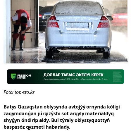
Foto: top-sto.kz
Batys Qazaqstan oblysynda avtojýý ornynda kóligi
zaqymdanǵan júrgizýshi sot arqyly materialdyq
shyǵyn óndirip aldy. Bul týraly oblystyq sottyń
baspasóz qyzmeti habarlady.