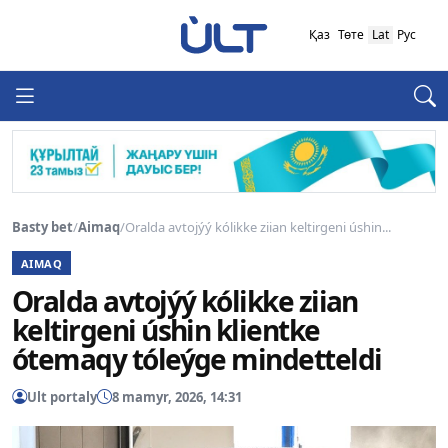
Қаз
Төте
Lat
Рус
Basty bet
/
Aimaq
/
Oralda avtojýý kólikke ziian keltirgeni úshin...
AIMAQ
Oralda avtojýý kólikke ziian
keltirgeni úshin klientke
ótemaqy tóleýge mindetteldi
Ult portaly
8 mamyr, 2026, 14:31