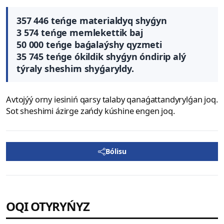
357 446 teńge materialdyq shyǵyn
3 574 teńge memlekettik baj
50 000 teńge baǵalaýshy qyzmeti
35 745 teńge ókildik shyǵyn
óndirip alý
týraly sheshim shyǵaryldy.
Avtojýý orny iesiniń qarsy talaby qanaǵattandyrylǵan joq.
Sot sheshimi ázirge zańdy kúshine engen joq.
Bólisu
OQI OTYRYŃYZ