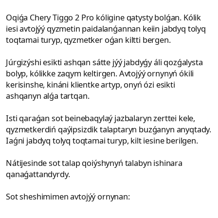
Oqiǵa Chery Tiggo 2 Pro kóligine qatysty bolǵan. Kólik
iesi avtojýý qyzmetin paidalanǵannan keiin jabdyq tolyq
toqtamai turyp, qyzmetker oǵan kiltti bergen.
Júrgizýshi esikti ashqan sátte jýý jabdyǵy áli qozǵalysta
bolyp, kólikke zaqym keltirgen. Avtojýý ornynyń ókili
kerisinshe, kináni klientke artyp, onyń ózi esikti
ashqanyn alǵa tartqan.
Isti qaraǵan sot beinebaqylaý jazbalaryn zerttei kele,
qyzmetkerdiń qaýipsizdik talaptaryn buzǵanyn anyqtady.
Iaǵni jabdyq tolyq toqtamai turyp, kilt iesine berilgen.
Nátijesinde sot talap qoiýshynyń talabyn ishinara
qanaǵattandyrdy.
Sot sheshimimen avtojýý ornynan: