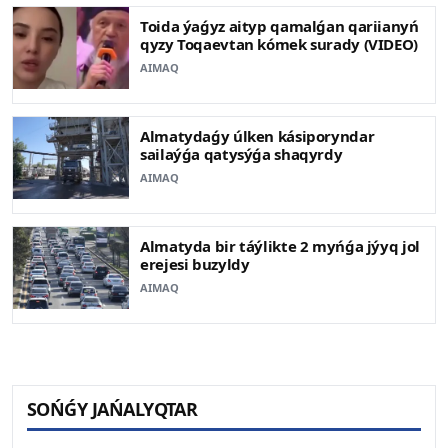
Toida ýaǵyz aityp qamalǵan qariianyń
qyzy Toqaevtan kómek surady (VIDEO)
AIMAQ
Almatydaǵy úlken kásiporyndar
sailaýǵa qatysýǵa shaqyrdy
AIMAQ
Almatyda bir táýlikte 2 myńǵa jýyq jol
erejesi buzyldy
AIMAQ
SOŃǴY JAŃALYQTAR