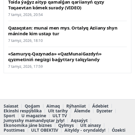
Toida ýaǵyz aityp qamalǵan qariianyń qyzy
Toqaevtan kómek surady (VIDEO)
7 tamyz, 2026, 20:54
Qazaqstan: munai men mys. Ortalyq Aziiany shyn
máninde kim ustap tur
7 tamyz, 2026, 18:10
«Samuryq-Qazynada» «QazMunaiGazdyń»
qyzmetiniń negizgi baǵyttary talqylandy
7 tamyz, 2026, 17:59
Saiasat
Qoǵam
Aimaq
Rýhaniiat
Ádebiet
Ekinshi respýblika
Ult tarihy
Álemde
Dyzeter
Sport
U magazine
ULT TV
Jumysshy mamandyqtar jyly!
Aqsaýyt
Ekonomika jáne biznes
Qylmys
Ult ainasy
Posttimes
ULT OBEKTIV
Aityldy - oryndaldy!
Ózekti