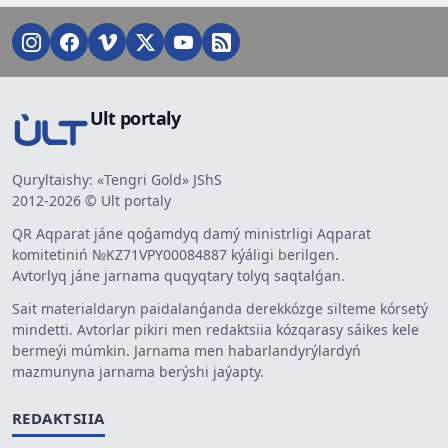
Ult portaly
Quryltaishy: «Tengri Gold» JShS
2012-2026 © Ult portaly
QR Aqparat jáne qoǵamdyq damý ministrligi Aqparat
komitetiniń №KZ71VPY00084887 kýáligi berilgen.
Avtorlyq jáne jarnama quqyqtary tolyq saqtalǵan.
Sait materialdaryn paidalanǵanda derekkózge silteme kórsetý
mindetti. Avtorlar pikiri men redaktsiia kózqarasy sáikes kele
bermeýi múmkin. Jarnama men habarlandyrýlardyń
mazmunyna jarnama berýshi jaýapty.
REDAKTSIIA