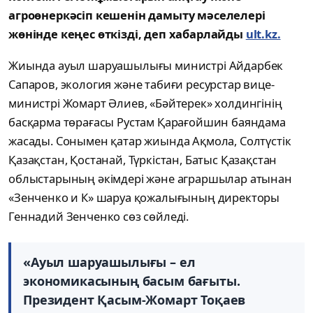
агроөнеркәсіп кешенін дамыту мәселелері
жөнінде кеңес өткізді, деп хабарлайды
ult.kz.
Жиында ауыл шаруашылығы министрі Айдарбек
Сапаров, экология және табиғи ресурстар вице-
министрі Жомарт Әлиев, «Бәйтерек» холдингінің
басқарма төрағасы Рустам Қарағойшин баяндама
жасады. Сонымен қатар жиында Ақмола, Солтүстік
Қазақстан, Қостанай, Түркістан, Батыс Қазақстан
облыстарының әкімдері және аграршылар атынан
«Зенченко и К» шаруа қожалығының директоры
Геннадий Зенченко сөз сөйледі.
«Ауыл шаруашылығы – ел
экономикасының басым бағыты.
Президент Қасым-Жомарт Тоқаев