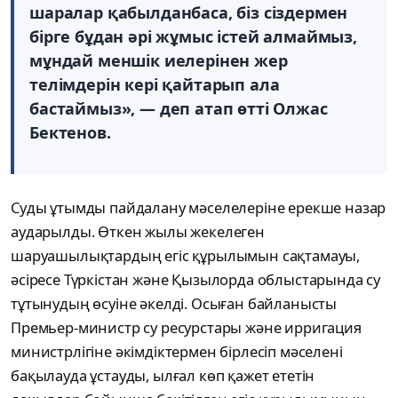
шаралар қабылданбаса, біз сіздермен
бірге бұдан әрі жұмыс істей алмаймыз,
мұндай меншік иелерінен жер
телімдерін кері қайтарып ала
бастаймыз», — деп атап өтті Олжас
Бектенов.
Суды ұтымды пайдалану мәселелеріне ерекше назар
аударылды. Өткен жылы жекелеген
шаруашылықтардың егіс құрылымын сақтамауы,
әсіресе Түркістан және Қызылорда облыстарында су
тұтынудың өсуіне әкелді. Осыған байланысты
Премьер-министр су ресурстары және ирригация
министрлігіне әкімдіктермен бірлесіп мәселені
бақылауда ұстауды, ылғал көп қажет ететін