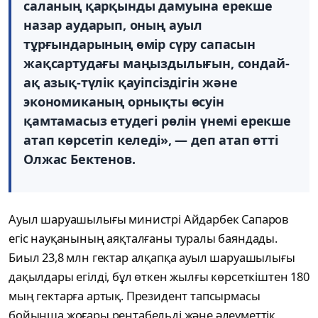
саланың қарқынды дамуына ерекше
назар аударып, оның ауыл
тұрғындарының өмір сүру сапасын
жақсартудағы маңыздылығын, сондай-
ақ азық-түлік қауіпсіздігін және
экономиканың орнықты өсуін
қамтамасыз етудегі рөлін үнемі ерекше
атап көрсетіп келеді», — деп атап өтті
Олжас Бектенов.
Ауыл шаруашылығы министрі Айдарбек Сапаров
егіс науқанының аяқталғаны туралы баяндады.
Биыл 23,8 млн гектар алқапқа ауыл шаруашылығы
дақылдары егілді, бұл өткен жылғы көрсеткіштен 180
мың гектарға артық. Президент тапсырмасы
бойынша жоғары рентабельді және әлеуметтік