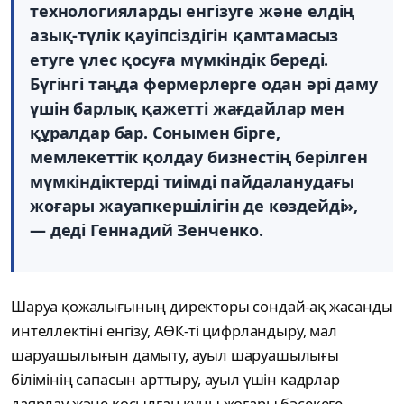
технологияларды енгізуге және елдің
азық-түлік қауіпсіздігін қамтамасыз
етуге үлес қосуға мүмкіндік береді.
Бүгінгі таңда фермерлерге одан әрі даму
үшін барлық қажетті жағдайлар мен
құралдар бар. Сонымен бірге,
мемлекеттік қолдау бизнестің берілген
мүмкіндіктерді тиімді пайдаланудағы
жоғары жауапкершілігін де көздейді»,
— деді Геннадий Зенченко.
Шаруа қожалығының директоры сондай-ақ жасанды
интеллектіні енгізу, АӨК-ті цифрландыру, мал
шаруашылығын дамыту, ауыл шаруашылығы
білімінің сапасын арттыру, ауыл үшін кадрлар
даярлау және қосылған құны жоғары бәсекеге