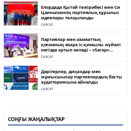
Елордада Қытай тәжірибесі мен Си
Цзиньпиннің партиялық құрылыс
идеялары талқыланды
САЯСАТ
Партиялар мен азаматтық
қоғамның өзара іс-қимылы жүйелі
негізде артып келеді – «Sarap»
клубының сарапшылары
САЯСАТ
Дәрігерлер, диқандар мен
жұмысшылар партиялардың басты
аудиториясына айналды
САЯСАТ
СОҢҒЫ ЖАҢАЛЫҚТАР