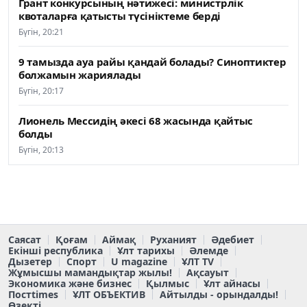
Грант конкурсының нәтижесі: министрлік
квоталарға қатысты түсініктеме берді
Бүгін, 20:21
9 тамызда ауа райы қандай болады? Синоптиктер
болжамын жариялады
Бүгін, 20:17
Лионель Мессидің әкесі 68 жасында қайтыс
болды
Бүгін, 20:13
Саясат
Қоғам
Аймақ
Руханият
Әдебиет
Екінші республика
Ұлт тарихы
Әлемде
Дызетер
Спорт
U magazine
ҰЛТ TV
Жұмысшы мамандықтар жылы!
Ақсауыт
Экономика және бизнес
Қылмыс
Ұлт айнасы
Постtimes
ҰЛТ ОБЪЕКТИВ
Айтылды - орындалды!
Өзекті