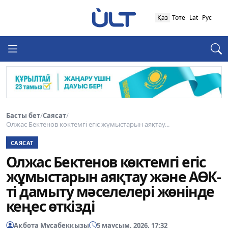
Қаз
Төте
Lat
Рус
Басты бет
/
Саясат
/
Олжас Бектенов көктемгі егіс жұмыстарын аяқтау...
САЯСАТ
Олжас Бектенов көктемгі егіс
жұмыстарын аяқтау және АӨК-
ті дамыту мәселелері жөнінде
кеңес өткізді
Ақбота Мұсабекқызы
5 маусым, 2026, 17:32