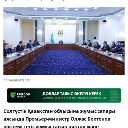
primeminister.kz
Солтүстік Қазақстан облысына жұмыс сапары
аясында Премьер-министр Олжас Бектенов
көктемгі егіс жұмыстарын аяқтау және