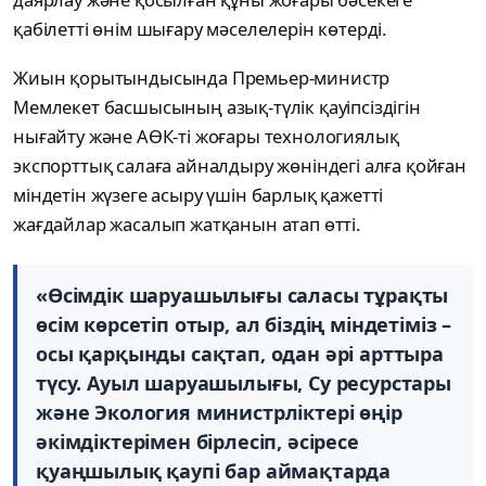
қабілетті өнім шығару мәселелерін көтерді.
Жиын қорытындысында Премьер-министр
Мемлекет басшысының азық-түлік қауіпсіздігін
нығайту және АӨК-ті жоғары технологиялық
экспорттық салаға айналдыру жөніндегі алға қойған
міндетін жүзеге асыру үшін барлық қажетті
жағдайлар жасалып жатқанын атап өтті.
«Өсімдік шаруашылығы саласы тұрақты
өсім көрсетіп отыр, ал біздің міндетіміз –
осы қарқынды сақтап, одан әрі арттыра
түсу. Ауыл шаруашылығы, Су ресурстары
және Экология министрліктері өңір
әкімдіктерімен бірлесіп, әсіресе
қуаңшылық қаупі бар аймақтарда