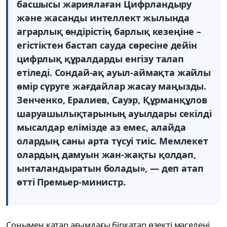
басшысы жариялаған Цифрландыру
және жасанды интеллект жылында
аграрлық өндірістің барлық кезеңіне –
егістіктен бастап сауда сөресіне дейін
цифрлық құралдарды енгізу талап
етіледі. Сондай-ақ ауыл-аймақта жайлы
өмір сүруге жағдайлар жасау маңызды.
Зенченко, Ералиев, Сауэр, Құрманқұлов
шаруашылықтарының ауылдары секілді
мысалдар елімізде аз емес, алайда
олардың саны арта түсуі тиіс. Мемлекет
олардың дамуын жан-жақты қолдап,
ынталандыратын болады», — деп атап
өтті Премьер-министр.
Сонымен қатар ағымдағы бірқатар өзекті мәселені