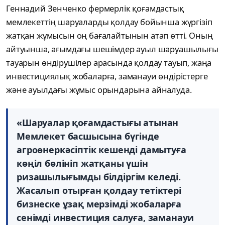
Геннадий Зенченко фермерлік қоғамдастық
мемлекеттің шаруаларды қолдау бойынша жүргізіп
жатқан жұмысын оң бағалайтынын атап өтті. Оның
айтуынша, ағымдағы шешімдер ауыл шаруашылығы
тауарын өндірушілер арасында қолдау тауып, жаңа
инвестициялық жобаларға, заманауи өндірістерге
және ауылдағы жұмыс орындарына айналуда.
«Шаруалар қоғамдастығы атынан
Мемлекет басшысына бүгінде
агроөнеркәсіптік кешенді дамытуға
көңіл бөлініп жатқаны үшін
ризашылығымды білдіргім келеді.
Жасалып отырған қолдау тетіктері
бизнеске ұзақ мерзімді жобаларға
сенімді инвестиция салуға, заманауи