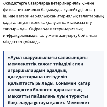
Әкімдіктерге базарларда ветеринариялық және
фитосанитариялық бақылауды күшейтуді, оның
ішінде ветеринариялық-санитариялық талаптардың
қадағалануын және сақталуын қамтамасыз ету
тапсырылды. Өңірлерде ветеринариялық
инфрақұрылымды салу және жаңғырту бойынша
міндеттер қойылды.
«Ауыл шаруашылығы саласындағы
мемлекеттік саясат тиімділік пен
аграршылардың адалдық
қағидаттарына негізделіп
қалыптастырылады. Сонымен қатар
әкімдіктер бөлінген қаражаттың
мақсатты пайдаланылуын тұрақты
бақылауда ұстауы қажет. Мемлекет