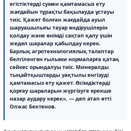
егістіктерді сумен қамтамасыз ету
жағдайын тұрақты бақылауда ұстауы
тиіс. Қажет болған жағдайда ауыл
шаруашылығы тауар өндірушілерін
қолдау және өнімді сақтап қалу үшін
жедел шаралар қабылдау керек.
Барлық агротехнологиялық талаптар
белгіленген ғылыми нормаларға қатаң
сәйкес орындалуы тиіс. Минералды
тыңайтқыштарды уақтылы енгізуді
қамтамасыз ету қажет. Өсімдіктерді
қорғау шараларын жүргізуге ерекше
назар аудару керек», — деп атап өтті
Олжас Бектенов.