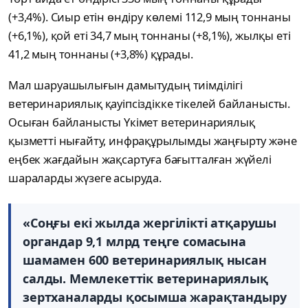
(+3,4%). Сиыр етін өндіру көлемі 112,9 мың тоннаны
(+6,1%), қой еті 34,7 мың тоннаны (+8,1%), жылқы еті
41,2 мың тоннаны (+3,8%) құрады.
Мал шаруашылығын дамытудың тиімділігі
ветеринариялық қауіпсіздікке тікелей байланысты.
Осыған байланысты Үкімет ветеринариялық
қызметті нығайту, инфрақұрылымды жаңғырту және
еңбек жағдайын жақсартуға бағытталған жүйелі
шараларды жүзеге асыруда.
«Соңғы екі жылда жергілікті атқарушы
органдар 9,1 млрд теңге сомасына
шамамен 600 ветеринариялық нысан
салды. Мемлекеттік ветеринариялық
зертханаларды қосымша жарақтандыру