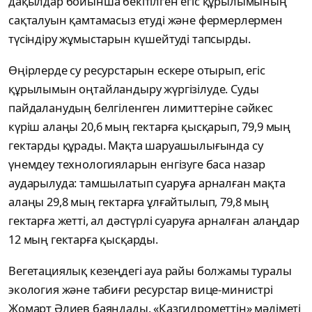
дақылдар бойынша бекітілген егіс құрылымының
сақталуын қамтамасыз етуді және фермерлермен
түсіндіру жұмыстарын күшейтуді тапсырды.
Өңірлерде су ресурстарын ескере отырып, егіс
құрылымын оңтайландыру жүргізілуде. Суды
пайдаланудың белгіленген лимиттеріне сәйкес
күріш алаңы 20,6 мың гектарға қысқарып, 79,9 мың
гектарды құрады. Мақта шаруашылығында су
үнемдеу технологияларын енгізуге баса назар
аударылуда: тамшылатып суаруға арналған мақта
алаңы 29,8 мың гектарға ұлғайтылып, 79,8 мың
гектарға жетті, ал дәстүрлі суаруға арналған алаңдар
12 мың гектарға қысқарды.
Вегетациялық кезеңдегі ауа райы болжамы туралы
экология және табиғи ресурстар вице-министрі
Жомарт Әлиев баяндады. «Қазгидрометтің» мәліметі