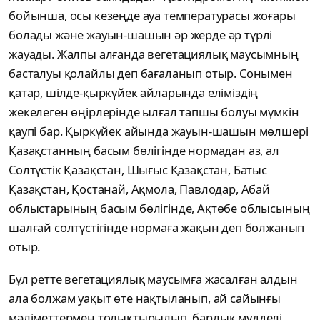
бойынша, осы кезеңде ауа температурасы жоғары
болады және жауын-шашын әр жерде әр түрлі
жауады. Жалпы алғанда вегетациялық маусымның
басталуы қолайлы деп бағаланып отыр. Сонымен
қатар, шілде-қыркүйек айларында еліміздің
жекелеген өңірлерінде ылғал тапшы болуы мүмкін
қаупі бар. Қыркүйек айында жауын-шашын мөлшері
Қазақстанның басым бөлігінде нормадан аз, ал
Солтүстік Қазақстан, Шығыс Қазақстан, Батыс
Қазақстан, Қостанай, Ақмола, Павлодар, Абай
облыстарының басым бөлігінде, Ақтөбе облысының
шалғай солтүстігінде нормаға жақын деп болжанып
отыр.
Бұл ретте вегетациялық маусымға жасалған алдын
ала болжам уақыт өте нақтыланып, ай сайынғы
мәліметтермен толықтырылып, барлық мүдделі