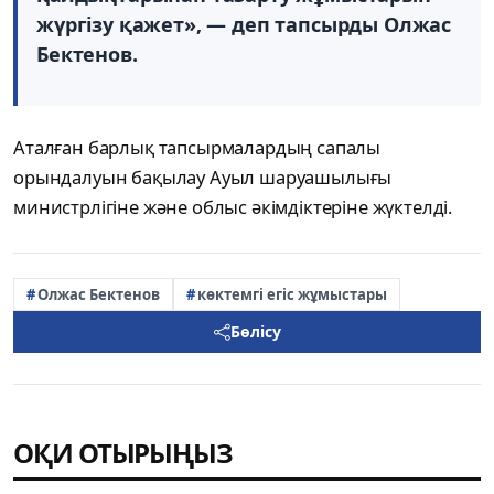
жүргізу қажет», — деп тапсырды Олжас
Бектенов.
Аталған барлық тапсырмалардың сапалы
орындалуын бақылау Ауыл шаруашылығы
министрлігіне және облыс әкімдіктеріне жүктелді.
Олжас Бектенов
көктемгі егіс жұмыстары
Бөлісу
ОҚИ ОТЫРЫҢЫЗ