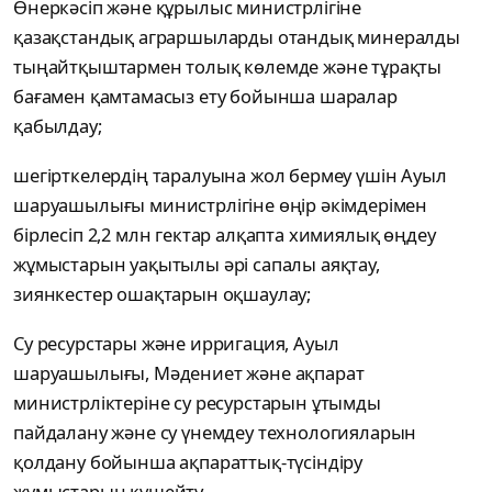
Өнеркәсіп және құрылыс министрлігіне
қазақстандық аграршыларды отандық минералды
тыңайтқыштармен толық көлемде және тұрақты
бағамен қамтамасыз ету бойынша шаралар
қабылдау;
шегірткелердің таралуына жол бермеу үшін Ауыл
шаруашылығы министрлігіне өңір әкімдерімен
бірлесіп 2,2 млн гектар алқапта химиялық өңдеу
жұмыстарын уақытылы әрі сапалы аяқтау,
зиянкестер ошақтарын оқшаулау;
Су ресурстары және ирригация, Ауыл
шаруашылығы, Мәдениет және ақпарат
министрліктеріне су ресурстарын ұтымды
пайдалану және су үнемдеу технологияларын
қолдану бойынша ақпараттық-түсіндіру
жұмыстарын күшейту.