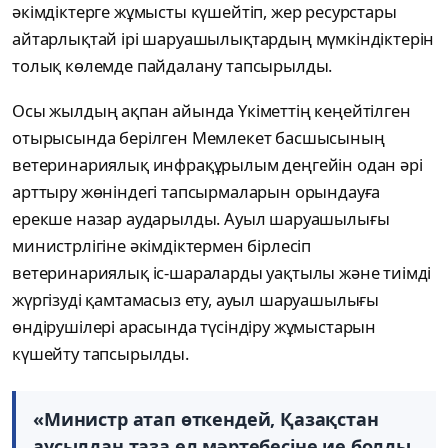
әкімдіктерге жұмысты күшейтіп, жер ресурстары
айтарлықтай ірі шаруашылықтардың мүмкіндіктерін
толық көлемде пайдалану тапсырылды.
Осы жылдың ақпан айында Үкіметтің кеңейтілген
отырысында берілген Мемлекет басшысының
ветеринариялық инфрақұрылым деңгейін одан әрі
арттыру жөніндегі тапсырмаларын орындауға
ерекше назар аударылды. Ауыл шаруашылығы
министрлігіне әкімдіктермен бірлесіп
ветеринариялық іс-шараларды уақтылы және тиімді
жүргізуді қамтамасыз ету, ауыл шаруашылығы
өндірушілері арасында түсіндіру жұмыстарын
күшейту тапсырылды.
«Министр атап өткендей, Қазақстан
аусылдан таза ел мәртебесіне ие болды.