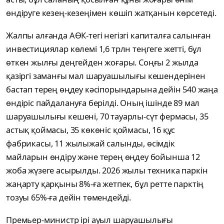
өндіруге кезең-кезеңімен көшіп жатқанын көрсетеді.
Жалпы алғанда АӨК-тегі негізгі капиталға салынған
инвестициялар көлемі 1,6 трлн теңгеге жетті, бұл
өткен жылғы деңгейден жоғары. Соңғы 2 жылда
қазіргі заманғы мал шаруашылығы кешендерінен
бастап терең өңдеу кәсіпорындарына дейін 540 жаңа
өндіріс пайдалануға берілді. Оның ішінде 89 мал
шаруашылығы кешені, 70 тауарлы-сүт фермасы, 35
астық қоймасы, 35 көкөніс қоймасы, 16 құс
фабрикасы, 11 жылыжай салынды, өсімдік
майларын өндіру және терең өңдеу бойынша 12
жоба жүзеге асырылды. 2026 жылы техника паркін
жаңарту қарқыны 8%-ға жетпек, бұл ретте парктің
тозуы 65%-ға дейін төмендейді.
Премьер-министр ірі ауыл шаруашылығы