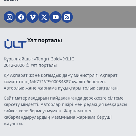
Ұлт порталы
Құрылтайшы: «Tengri Gold» ЖШС
2012-2026 © Ұлт порталы
ҚР Ақпарат және қоғамдық даму министрлігі Ақпарат
комитетінің №KZ71VPY00084887 куәлігі берілген.
Авторлық және жарнама құқықтары толық сақталған.
Сайт материалдарын пайдаланғанда дереккөзге сілтеме
көрсету міндетті. Авторлар пікірі мен редакция көзқарасы
сәйкес келе бермеуі мүмкін. Жарнама мен
хабарландырулардың мазмұнына жарнама беруші
жауапты.