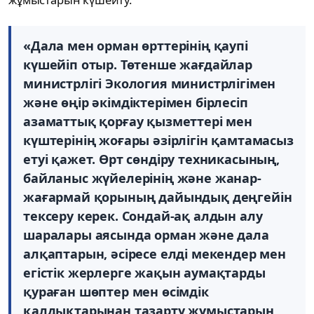
«Дала мен орман өрттерінің қаупі
күшейіп отыр. Төтенше жағдайлар
министрлігі Экология министрлігімен
және өңір әкімдіктерімен бірлесіп
азаматтық қорғау қызметтері мен
күштерінің жоғары әзірлігін қамтамасыз
етуі қажет. Өрт сөндіру техникасының,
байланыс жүйелерінің және жанар-
жағармай қорының дайындық деңгейін
тексеру керек. Сондай-ақ алдын алу
шаралары аясында орман және дала
алқаптарын, әсіресе елді мекендер мен
егістік жерлерге жақын аумақтарды
қураған шөптер мен өсімдік
қалдықтарынан тазарту жұмыстарын