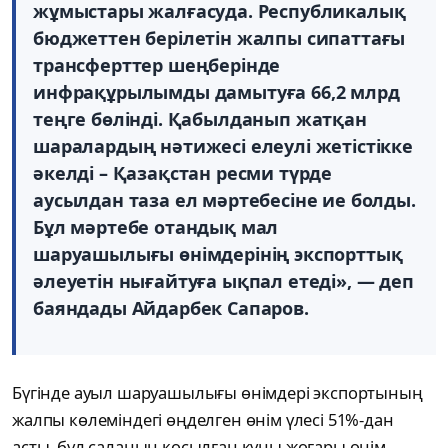
жұмыстары жалғасуда. Республикалық
бюджеттен берілетін жалпы сипаттағы
трансферттер шеңберінде
инфрақұрылымды дамытуға 66,2 млрд
теңге бөлінді. Қабылданып жатқан
шаралардың нәтижесі елеулі жетістікке
әкелді – Қазақстан ресми түрде
аусылдан таза ел мәртебесіне ие болды.
Бұл мәртебе отандық мал
шаруашылығы өнімдерінің экспорттық
әлеуетін нығайтуға ықпал етеді», — деп
баяндады Айдарбек Сапаров.
Бүгінде ауыл шаруашылығы өнімдері экспортының
жалпы көлеміндегі өңделген өнім үлесі 51%-дан
асты, бұл саланың қосылған құны жоғары өнім