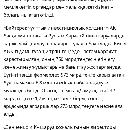
мемлекеттік органдар мен халыққа жеткізілетін
болатыны атап өтілді.
«Бәйтерек» ұлттық инвестициялық холдингі» АҚ
басқарма төрағасы Рустам Қарағойшин шаруаларды
қаржылай қолдау шаралары туралы баяндады. Биыл
АӨК-ті дамытуға 1,2 трлн теңгеден астам қаражат
қарастырылған, оның 750 млрд теңгесін егін егу
және жинау жұмыстарына бағыттау жоспарлануда.
Бүгінгі таңда фермерлер 573 млрд теңге қарыз алған,
бұл шамамен 6,8 млн га егіс алқабын өңдеуге
мүмкіндік берді. Оған қосымша «Даму» қоры 232
млрд теңгеге 1,7 мың кепілдік берді, соның
арқасында аграршылар 273 млрд теңгеге несие ала
алды.
«Зенченко и К» шаруа қожалығының директоры