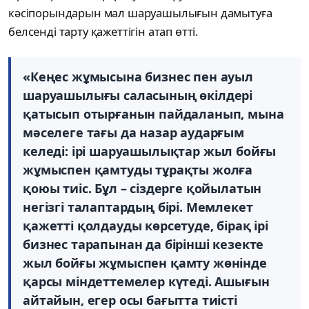
кәсіпорындарын мал шаруашылығын дамытуға
белсенді тарту қажеттігін атап өтті.
«Кеңес жұмысына бизнес пен ауыл
шаруашылығы саласының өкілдері
қатысып отырғанын пайдаланып, мына
мәселеге тағы да назар аударғым
келеді: ірі шаруашылықтар жыл бойғы
жұмыспен қамтуды тұрақты жолға
қоюы тиіс. Бұл – сіздерге қойылатын
негізгі талаптардың бірі. Мемлекет
қажетті қолдауды көрсетуде, бірақ ірі
бизнес тарапынан да бірінші кезекте
жыл бойғы жұмыспен қамту жөнінде
қарсы міндеттемелер күтеді. Ашығын
айтайын, егер осы бағытта тиісті