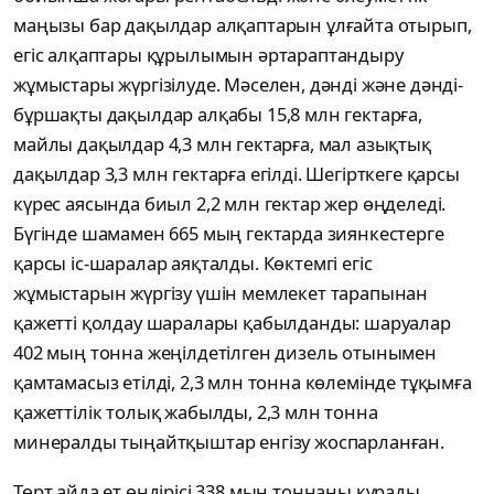
маңызы бар дақылдар алқаптарын ұлғайта отырып,
егіс алқаптары құрылымын әртараптандыру
жұмыстары жүргізілуде. Мәселен, дәнді және дәнді-
бұршақты дақылдар алқабы 15,8 млн гектарға,
майлы дақылдар 4,3 млн гектарға, мал азықтық
дақылдар 3,3 млн гектарға егілді. Шегірткеге қарсы
күрес аясында биыл 2,2 млн гектар жер өңделеді.
Бүгінде шамамен 665 мың гектарда зиянкестерге
қарсы іс-шаралар аяқталды. Көктемгі егіс
жұмыстарын жүргізу үшін мемлекет тарапынан
қажетті қолдау шаралары қабылданды: шаруалар
402 мың тонна жеңілдетілген дизель отынымен
қамтамасыз етілді, 2,3 млн тонна көлемінде тұқымға
қажеттілік толық жабылды, 2,3 млн тонна
минералды тыңайтқыштар енгізу жоспарланған.
Төрт айда ет өндірісі 338 мың тоннаны құрады