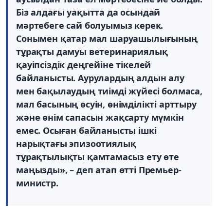
Біз алдағы уақытта да осындай
мәртебеге сай болуымыз керек.
Сонымен қатар мал шаруашылығының
тұрақты дамуы ветеринариялық
қауіпсіздік деңгейіне тікелей
байланысты. Аурулардың алдын алу
мен бақылаудың тиімді жүйесі болмаса,
мал басының өсуін, өнімділікті арттыру
және өнім сапасын жақсарту мүмкін
емес. Осыған байланысты ішкі
нарықтағы эпизоотиялық
тұрақтылықты қамтамасыз ету өте
маңызды», – деп атап өтті Премьер-
министр.