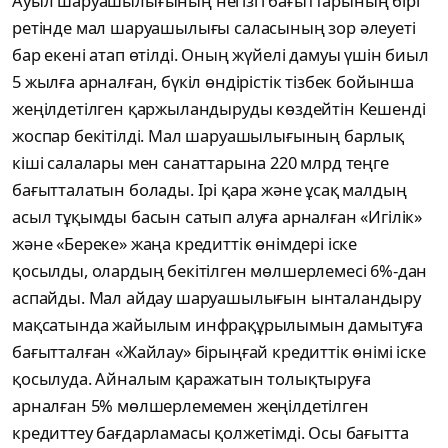
Ауыл шаруашылығының негізгі бағыттарының бірі
ретінде мал шаруашылығы саласының зор әлеуеті
бар екені атап өтілді. Оның жүйелі дамуы үшін биыл
5 жылға арналған, бүкіл өндірістік тізбек бойынша
жеңілдетілген қаржыландыруды көздейтін Кешенді
жоспар бекітілді. Мал шаруашылығының барлық
кіші салалары мен санаттарына 220 млрд теңге
бағытталатын болады. Ірі қара және ұсақ малдың
асыл тұқымды басын сатып алуға арналған «Игілік»
және «Береке» жаңа кредиттік өнімдері іске
қосылды, олардың бекітілген мөлшерлемесі 6%-дан
аспайды. Мал айдау шаруашылығын ынталандыру
мақсатында жайылым инфрақұрылымын дамытуға
бағытталған «Жайлау» бірыңғай кредиттік өнімі іске
қосылуда. Айналым қаражатын толықтыруға
арналған 5% мөлшерлемемен жеңілдетілген
кредиттеу бағдарламасы қолжетімді. Осы бағытта