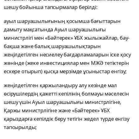
шешу бойынша тапсырмалар берілді:
ауыл шаруашылығының қосымша бағыттарын
дамыту мақсатында Ауыл шаруашылығы
министрлігі мен «Бәйтерек» ҰБХ жылыжайлар, бау-
бақша және балық шаруашылықтарын
жеңілдетілген несиелеу бағдарламаларын іске қосу
жөнінде (жеке инвестициялар мен МЖӘ тетіктерін
ескере отырып) қысқа мерзімде ұсыныстар енгізу;
жеңілдетілген қаржыландыру алу кезінде мал
өсірушілердің қажетті кепілінің болмауы мәселесін
шешу үшін Ауыл шаруашылығы министрлігіне,
Қаржы министрлігіне және «Бәйтерек» ҰБХ
қарыздарға кепілдік беру тетігін жедел түрде енгізу
тапсырылды;