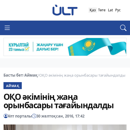
Қаз
Төте
Lat
Рус
Басты бет
/
Аймақ
/
ОҚО әкімінің жаңа орынбасары тағайындалды
АЙМАҚ
ОҚО әкімінің жаңа
орынбасары тағайындалды
Ұлт порталы
30 желтоқсан, 2016, 17:42