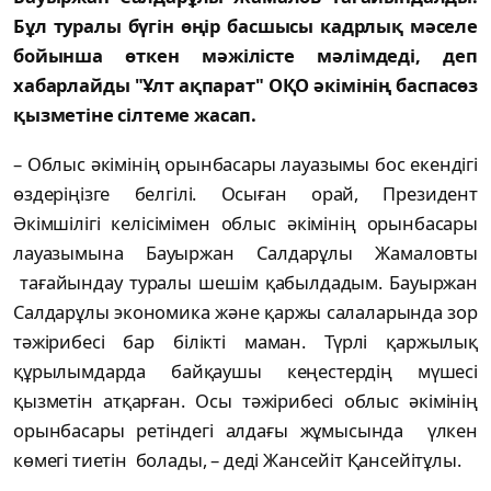
Бұл туралы бүгін өңір басшысы кадрлық мәселе
бойынша өткен мәжілісте мәлімдеді, деп
хабарлайды "Ұлт ақпарат" ОҚО әкімінің баспасөз
қызметіне сілтеме жасап.
– Облыс әкімінің орынбасары лауазымы бос екендігі
өздеріңізге белгілі. Осыған орай, Президент
Әкімшілігі келісімімен облыс әкімінің орынбасары
лауазымына Бауыржан Салдарұлы Жамаловты
тағайындау туралы шешім қабылдадым. Бауыржан
Салдарұлы экономика және қаржы салаларында зор
тәжірибесі бар білікті маман. Түрлі қаржылық
құрылымдарда байқаушы кеңестердің мүшесі
қызметін атқарған. Осы тәжірибесі облыс әкімінің
орынбасары ретіндегі алдағы жұмысында үлкен
көмегі тиетін болады, – деді Жансейіт Қансейітұлы.