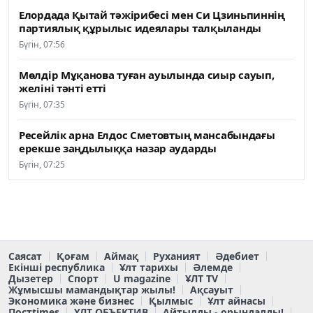
Елордада Қытай тәжірибесі мен Си Цзиньпиннің
партиялық құрылыс идеялары талқыланды
Бүгін, 07:56
Мөлдір Мұқанова туған ауылында сиыр сауып,
желіні тәнті етті
Бүгін, 07:35
Ресейлік арна Елдос Сметовтың мансабындағы
ерекше заңдылыққа назар аударды
Бүгін, 07:25
Саясат
Қоғам
Аймақ
Руханият
Әдебиет
Екінші республика
Ұлт тарихы
Әлемде
Дызетер
Спорт
U magazine
ҰЛТ TV
Жұмысшы мамандықтар жылы!
Ақсауыт
Экономика және бизнес
Қылмыс
Ұлт айнасы
Постtimes
ҰЛТ ОБЪЕКТИВ
Айтылды - орындалды!