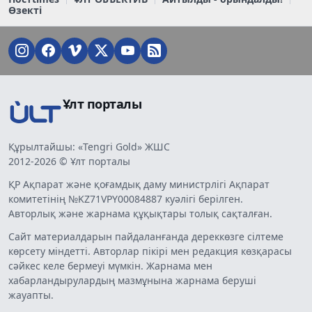
Өзекті
Ұлт порталы
Құрылтайшы: «Tengri Gold» ЖШС
2012-2026 © Ұлт порталы
ҚР Ақпарат және қоғамдық даму министрлігі Ақпарат
комитетінің №KZ71VPY00084887 куәлігі берілген.
Авторлық және жарнама құқықтары толық сақталған.
Сайт материалдарын пайдаланғанда дереккөзге сілтеме
көрсету міндетті. Авторлар пікірі мен редакция көзқарасы
сәйкес келе бермеуі мүмкін. Жарнама мен
хабарландырулардың мазмұнына жарнама беруші
жауапты.