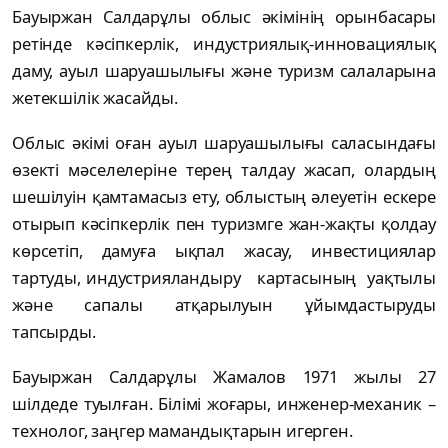
Бауыржан Салдарұлы облыс әкімінің орынбасары
ретінде кәсіпкерлік, индустриялық-инновациялық
даму, ауыл шаруашылығы және туризм салаларына
жетекшілік жасайды.
Облыс әкімі оған ауыл шаруашылығы саласындағы
өзекті мәселелеріне терең талдау жасап, олардың
шешілуін қамтамасыз ету, облыстың әлеуетін ескере
отырып кәсіпкерлік пен туризмге жан-жақты қолдау
көрсетіп, дамуға ықпал жасау, инвестициялар
тартуды, индустрияландыру картасының уақтылы
және сапалы атқарылуын ұйымдастыруды
тапсырды.
Бауыржан Салдарұлы Жамалов 1971 жылы 27
шілдеде туылған. Білімі жоғары, инженер-механик –
технолог, заңгер мамандықтарын игерген.