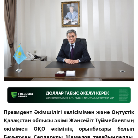
Президент Әкімшілігі келісімімен және Оңтүстік
Қазақстан облысы әкімі Жансейіт Түймебаевтың
өкімімен ОҚО әкімінің орынбасары болып
Бауыржан Салдарұлы Жамалов тағайындалды.