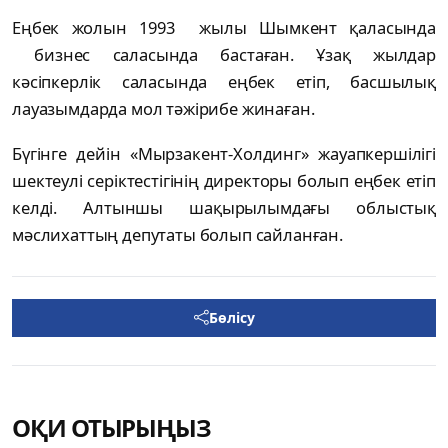
Еңбек жолын 1993 жылы Шымкент қаласында
бизнес саласында бастаған. Ұзақ жылдар
кәсіпкерлік саласында еңбек етіп, басшылық
лауазымдарда мол тәжірибе жинаған.
Бүгінге дейін «Мырзакент-Холдинг» жауапкершілігі
шектеулі серіктестігінің директоры болып еңбек етіп
келді. Алтыншы шақырылымдағы облыстық
мәслихаттың депутаты болып сайланған.
Бөлісу
ОҚИ ОТЫРЫҢЫЗ