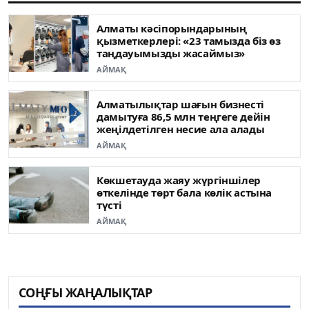
Алматы кәсіпорындарының
қызметкерлері: «23 тамызда біз өз
таңдауымызды жасаймыз»
АЙМАҚ
Алматылықтар шағын бизнесті
дамытуға 86,5 млн теңгеге дейін
жеңілдетілген несие ала алады
АЙМАҚ
Көкшетауда жаяу жүргіншілер
өткелінде төрт бала көлік астына
түсті
АЙМАҚ
СОҢҒЫ ЖАҢАЛЫҚТАР