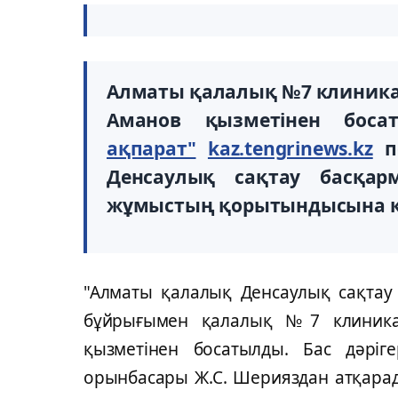
Алматы қалалық №7 клиникал
Аманов қызметінен бос
ақпарат"
kaz.tengrinews.kz
по
Денсаулық сақтау басқар
жұмыстың қорытындысына қа
"Алматы қалалық Денсаулық сақтау
бұйрығымен қалалық №7 клиникал
қызметінен босатылды. Бас дәріг
орынбасары Ж.С. Шерияздан атқарад