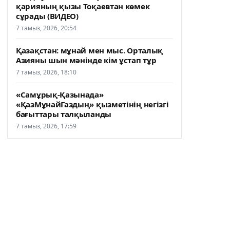
қарияның қызы Тоқаевтан көмек
сұрады (ВИДЕО)
7 тамыз, 2026, 20:54
Қазақстан: мұнай мен мыс. Орталық
Азияны шын мәнінде кім ұстап тұр
7 тамыз, 2026, 18:10
«Самұрық-Қазынада»
«ҚазМұнайГаздың» қызметінің негізгі
бағыттары талқыланды
7 тамыз, 2026, 17:59