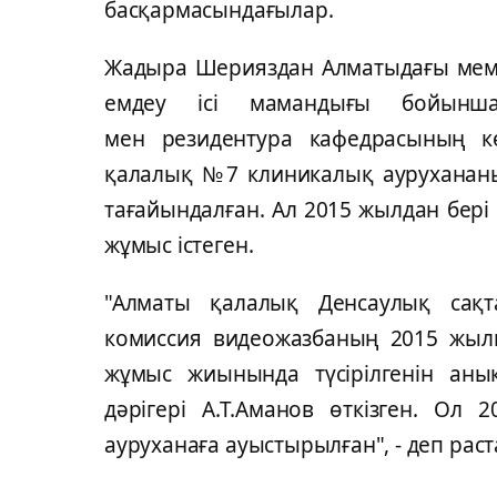
басқармасындағылар.
Жадыра Шерияздан Алматыдағы мемле
емдеу ісі мамандығы бойынша
мен резидентура кафедрасының кө
қалалық №7 клиникалық аурухананың
тағайындалған. Ал 2015 жылдан бері
жұмыс істеген.
"Алматы қалалық Денсаулық сақ
комиссия видеожазбаның 2015 жы
жұмыс жиынында түсірілгенін ан
дәрігері А.Т.Аманов өткізген. О
ауруханаға ауыстырылған", - деп раст