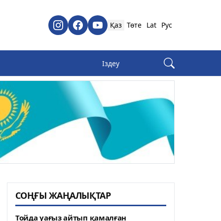
Қаз
Төте
Lat
Рус
СОҢҒЫ ЖАҢАЛЫҚТАР
Тойда уағыз айтып қамалған