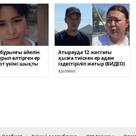
 бұрынғы әйелін
Атырауда 12 жастағы
ұрып өлтірген ер
қызға тиіскен ер адам
от үкімі шықты
іздестіріліп жатыр (ВИДЕО)
ҚЫЛМЫС