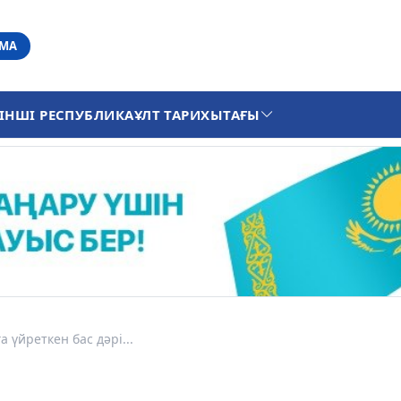
АМА
ІНШІ РЕСПУБЛИКА
ҰЛТ ТАРИХЫ
ТАҒЫ
 үйреткен бас дәрі...