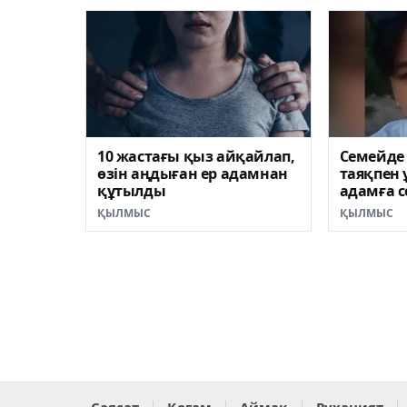
10 жастағы қыз айқайлап,
Семейде
өзін аңдыған ер адамнан
таяқпен 
құтылды
адамға с
ҚЫЛМЫС
ҚЫЛМЫС