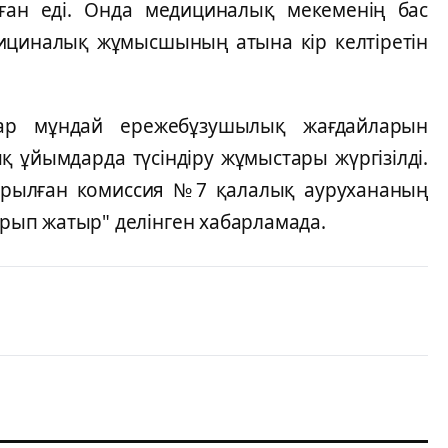
ған еді. Онда медициналық мекеменің бас
дициналық жұмысшының атына кір келтіретін
лар мұндай ережебұзушылық жағдайларын
 ұйымдарда түсіндіру жұмыстары жүргізілді.
ұрылған комиссия №7 қалалық аурухананың
тырып жатыр" делінген хабарламада.