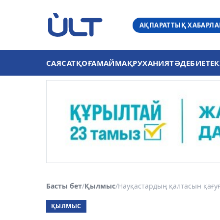
АҚПАРАТТЫҚ ХАБАРЛ
САЯСАТ
ҚОҒАМ
АЙМАҚ
РУХАНИЯТ
ӘДЕБИЕТ
ЕК
Басты бет
/
Қылмыс
/
Науқастардың қалтасын қағуға
ҚЫЛМЫС