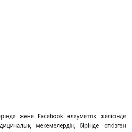
рінде және Facebook әлеуметтік желісінде
циналық мекемелердің бірінде өткізген