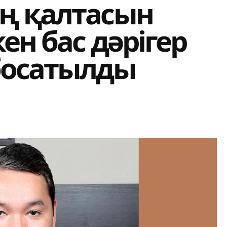
ң қалтасын
ен бас дәрігер
босатылды