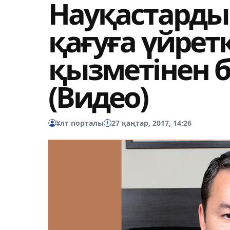
Науқастарды
қағуға үйретк
қызметінен 
(Видео)
Ұлт порталы
27 қаңтар, 2017, 14:26