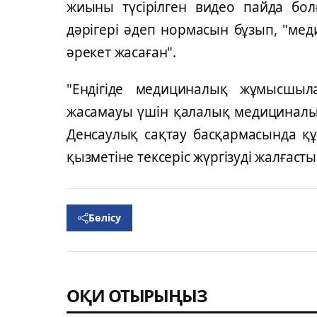
жиыны түсірілген видео пайда бол
дәрігері әдеп нормасын бұзып, "ме
әрекет жасаған".
"Ендігіде медициналық жұмысшы
жасамауы үшін қалалық медициналық
Денсаулық сақтау басқармасында қ
қызметіне тексеріс жүргізуді жалғас
Бөлісу
ОҚИ ОТЫРЫҢЫЗ