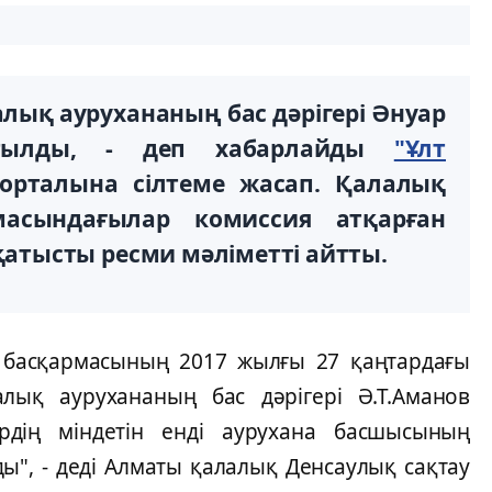
ық аурухананың бас дәрігері Әнуар
атылды, - деп хабарлайды
"Ұлт
рталына сілтеме жасап. Қалалық
масындағылар комиссия атқарған
тысты ресми мәліметті айтты.
 басқармасының 2017 жылғы 27 қаңтардағы
ық аурухананың бас дәрігері Ә.Т.Аманов
ердің міндетін енді аурухана басшысының
ы", - деді Алматы қалалық Денсаулық сақтау