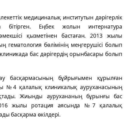
кеттік медициналық институтын дәрігерлік
 бітірген. Еңбек жолын интернатура
мекшісі қызметінен бастаған. 2013 жылы
 гематология бөлімінің меңгерушісі болып
 клиникада бас дәрігердің орынбасары болып
тау басқармасының бұйрығымен құрылған
лы №4 қалалық клиникалық ауруханасының
ықтады. Жиынды аурухананың бұрынғы бас
л 2016 жылы ротация аясында №7 қалалық
ады басқарма өкілдері.