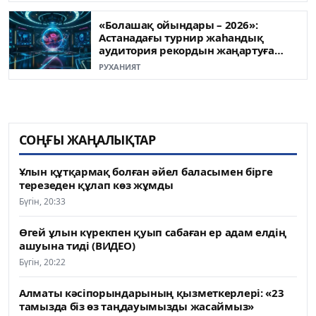
«Болашақ ойындары – 2026»:
Астанадағы турнир жаһандық
аудитория рекордын жаңартуға
жақын
РУХАНИЯТ
СОҢҒЫ ЖАҢАЛЫҚТАР
Ұлын құтқармақ болған әйел баласымен бірге
терезеден құлап көз жұмды
Бүгін, 20:33
Өгей ұлын күрекпен қуып сабаған ер адам елдің
ашуына тиді (ВИДЕО)
Бүгін, 20:22
Алматы кәсіпорындарының қызметкерлері: «23
тамызда біз өз таңдауымызды жасаймыз»