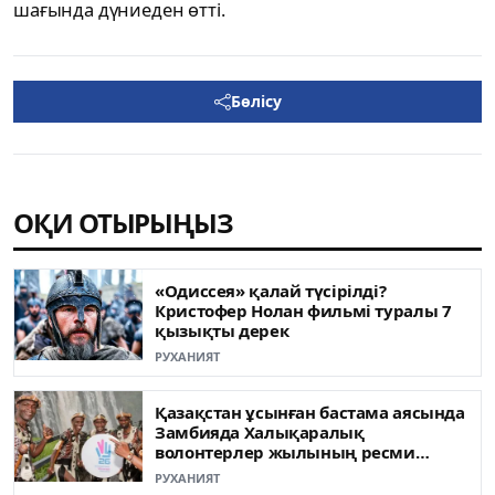
шағында дүниеден өтті.
Бөлісу
ОҚИ ОТЫРЫҢЫЗ
«Одиссея» қалай түсірілді?
Кристофер Нолан фильмі туралы 7
қызықты дерек
РУХАНИЯТ
Қазақстан ұсынған бастама аясында
Замбияда Халықаралық
волонтерлер жылының ресми
ашылуы өтті
РУХАНИЯТ