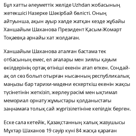
Бұл хатты әлеуметтік желіде Uzhdan жобасының
жетекшісі Назерке Шәкірбай бөлісті. Оның
айтуынша, ақын ауыр хәлде жатқан кезде жұбайы
Ханшайым Шаханова Президент Қасым-Жомарт
Тоқаевқа арнайы хат жолдаған.
Ханшайым Шаханова аталған бастама тек
отбасының емес, ел ағалары мен зиялы қауым
өкілдерінің ортақ өтініші екенін атап өткен. Сондай-
ақ ол сөз болып отырған нысанның республикалық
маңызы бар тарихи-мәдени ескерткіш екенін жақсы
түсінетінін жеткізіп, жерлеу рәсімі мен ықтимал
мемориал орнату жұмыстары қолданыстағы
заңнамаға толық сай жүргізілетініне кепілдік берген.
Еске сала кетейік, Қазақстанның халық жазушысы
Мұхтар Шаханов 19 сәуір күні 84 жасқа қараған