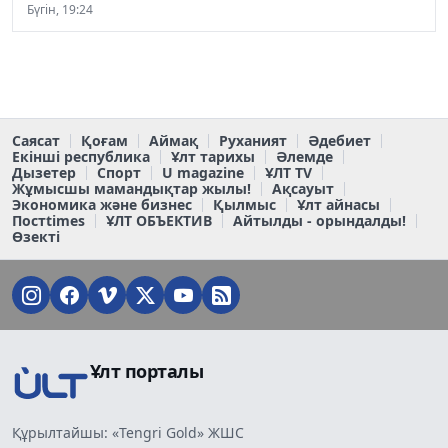
Бүгін, 19:24
Саясат
Қоғам
Аймақ
Руханият
Әдебиет
Екінші республика
Ұлт тарихы
Әлемде
Дызетер
Спорт
U magazine
ҰЛТ TV
Жұмысшы мамандықтар жылы!
Ақсауыт
Экономика және бизнес
Қылмыс
Ұлт айнасы
Постtimes
ҰЛТ ОБЪЕКТИВ
Айтылды - орындалды!
Өзекті
Ұлт порталы
Құрылтайшы: «Tengri Gold» ЖШС