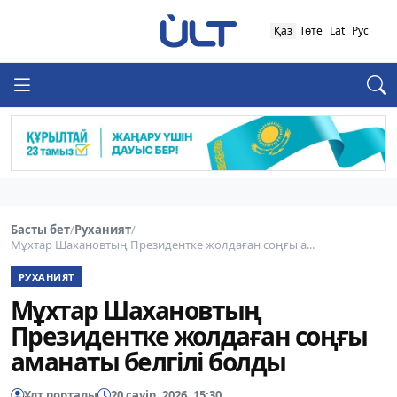
Қаз
Төте
Lat
Рус
Басты бет
/
Руханият
/
Мұхтар Шахановтың Президентке жолдаған соңғы а...
РУХАНИЯТ
Мұхтар Шахановтың
Президентке жолдаған соңғы
аманаты белгілі болды
Ұлт порталы
20 сәуір, 2026, 15:30