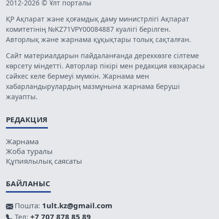
2012-2026 © Ұлт порталы
ҚР Ақпарат және қоғамдық даму министрлігі Ақпарат
комитетінің №KZ71VPY00084887 куәлігі берілген.
Авторлық және жарнама құқықтары толық сақталған.
Сайт материалдарын пайдаланғанда дереккөзге сілтеме
көрсету міндетті. Авторлар пікірі мен редакция көзқарасы
сәйкес келе бермеуі мүмкін. Жарнама мен
хабарландырулардың мазмұнына жарнама беруші
жауапты.
РЕДАКЦИЯ
Жарнама
Жоба туралы
Құпиялылық саясаты
БАЙЛАНЫС
Пошта:
1ult.kz@gmail.com
Тел:
+7 707 878 85 89