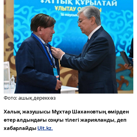
Фото: ашық дереккөз
Халық жазушысы Мұхтар Шахановтың өмірден
өтер алдындағы соңғы тілегі жарияланды, деп
хабарлайды
Ult.kz.