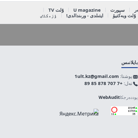
ر
سپورت
U magazine
ۇلت TV
ۇلت وبەكتيۆ
ايتىلدى - ورىندالدى!
ٶزەكتٸ
بايلانىس
پوشتا:
1ult.kz@gmail.com
تەل:
+7 707 878 85 89
پوددەرجكا
WebAudit