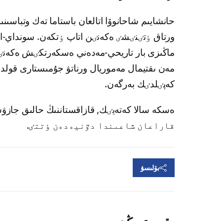
حانشايىم شاحانوۆا اتالعان باستاما تەك وتباس
ورتاق ٶتٸنٸشٸ ەكەنٸن اتاپ ٶتكەن. سونداي-اق
ماڭىزى بار تاريحي-مەدەني ەسكەرتكٸش ەكە
مەن ىقتيمال مەموريال ورناتۋ جۇمىستارى قولدا
كەپٸلدٸك بەرگەن.
قاراعان شاعىندا دٷنيەدەن ٶتتٸ.
بۆلىسۋ