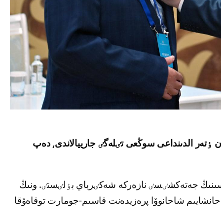
ٶتەر الدىنداعى سوڭعى تٸلەگٸ جارييالاندى, دەپ
 ەلەۋمەتتٸك جەلٸدە Uzhdan جوباسىنىڭ جەتەكشٸسٸ نازەركە شەكٸرباي بٶلٸستٸ. ونىڭ
ى حانشايىم شاحانوۆا پرەزيدەنت قاسىم-جومارت توقاەۆقا