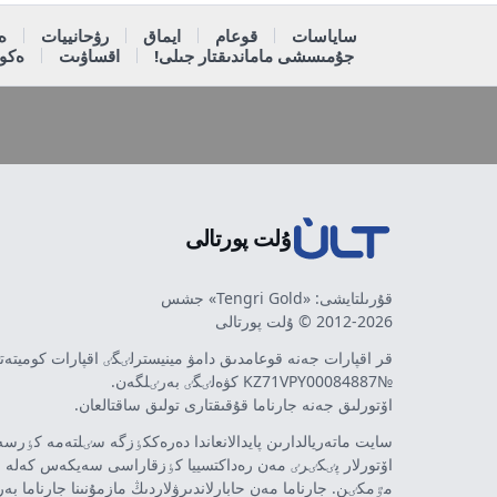
ساياسات
قوعام
ايماق
رۋحانييات
ە
جۇمىسشى ماماندىقتار جىلى!
اقساۋىت
ەكون
ۇلت پورتالى
قۇرىلتايشى: «Tengri Gold» جشس
2012-2026 © ۇلت پورتالى
قر اقپارات جەنە قوعامدىق دامۋ مينيسترلٸگٸ اقپارات كوميتە
№KZ71VPY00084887 كۋەلٸگٸ بەرٸلگەن.
اۆتورلىق جەنە جارناما قۇقىقتارى تولىق ساقتالعان.
سايت ماتەريالدارىن پايدالانعاندا دەرەككٶزگە سٸلتەمە كٶرسەت
اۆتورلار پٸكٸرٸ مەن رەداكتسييا كٶزقاراسى سەيكەس كەلە 
مٷمكٸن. جارناما مەن حابارلاندىرۋلاردىڭ مازمۇنىنا جارناما بە