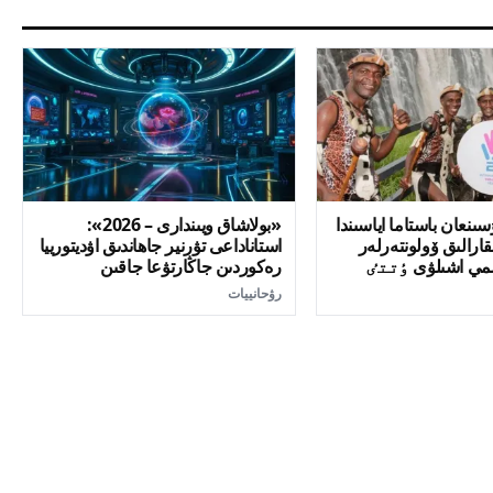
ىنعان باستاما اياسىندا
«بولاشاق ويىندارى – 2026»:
ىقارالىق ۆولونتەرلەر
استاناداعى تۋرنير جاھاندىق اۋديتورييا
سمي اشىلۋى ٶتتٸ
رەكوردىن جاڭارتۋعا جاقىن
رۋحانييات