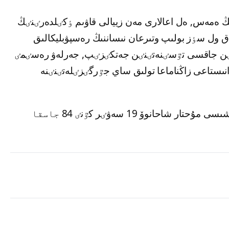
ىنىڭ ەمەس, ەل اعالارى مەن زييالى قاۋىم ٶكٸلدەرٸنٸڭ
 ول سٶز بولىپ وتىرعان نىساننىڭ رەسپۋبليكالىق
نٸن جاقسى تٷسٸنەتٸنٸن جەتكٸزٸپ, جەرلەۋ رەسٸمٸ
نىستاعى زاڭناماعا تولىق ساي جٷرگٸزٸلەتٸنٸنە
ەسكە سالا كەتەيٸك, قازاقستاننىڭ حالىق جازۋشىسى مۇحتار شاحانوۆ 19 سەۋٸر كٷنٸ 84 جاسقا