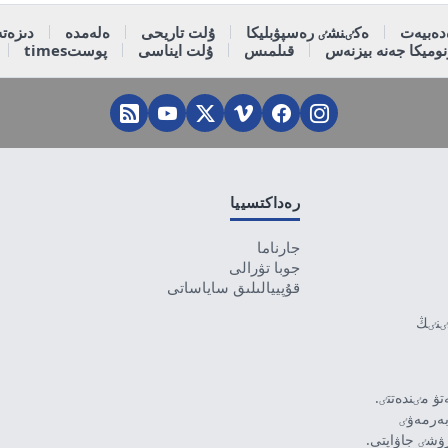
دەبيەت
ەكٸنشٸ رەسپۋبليكا
ۇلت تاريحى
ەلەمدە
دىزەتە
وميكا جەنە بيزنەس
قىلمىس
ۇلت ايناسى
پوستtimes
رەداكتسييا
جارناما
جوبا تۋرالى
قۇپييالىلىق ساياساتى
تٸنٸڭ
ۋ مٸندەتتٸ.
بەرمەۋٸ
رۋشٸ جاۋاپتى.