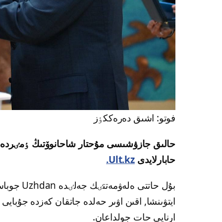
فوتو: اشىق دەرەككٶز
حالىق جازۋشىسى مۇحتار شاحانوۆتىڭ ٶمٸردەن 
حابارلايدى
Ult.kz.
بۇل حاتتى
ايتۋىنشا, اقىن اۋىر حەلدە جاتقان كەزدە جۇباي
ارنايى حات جولداعان.