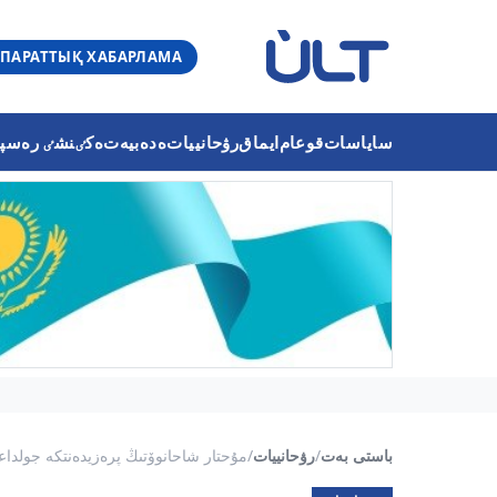
ПАРАТТЫҚ ХАБАРЛАМА
ساياسات
قوعام
ايماق
رۋحانييات
ەدەبيەت
ەكٸنشٸ رەسپۋب
باستى بەت
/
رۋحانييات
/
مۇحتار شاحانوۆتىڭ پرەزيدەنتكە جولداع