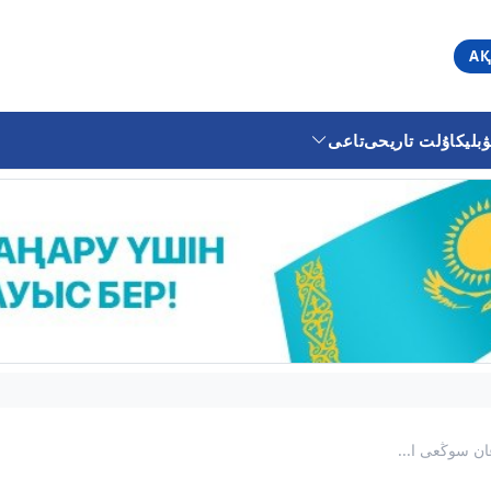
АҚ
ليكا
ۇلت تاريحى
تاعى
ان سوڭعى ا...