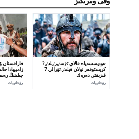
وقى وتىرىڭىز
«وديسسەيا» قالاي تٷسٸرٸلدٸ?
قازاقستان ۇس
كريستوفەر نولان فيلمٸ تۋرالى 7
زامبييادا حال
قىزىقتى دەرەك
جىلىنىڭ رە
رۋحانييات
رۋحانييات