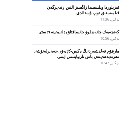
قىزىلوردا وبلىسىندا زاڭسىز التىن ٶندٸرگەن
قىلمىستىق توپ ۇستالدى
بٷگىن, 11:36
كەنجەبەك جانەبٸلوۆ جانساقتاۋ بٶلٸمٸنە تٷستٸ
بٷگىن, 10:56
مارقۇم فەلدشەردٸڭ ەكس-كٷيەۋٸ جەبٸرلەنۋشٸ
مەرتەبەسٸنەن باس تارتپايتىنىن ايتتى
بٷگىن, 10:47