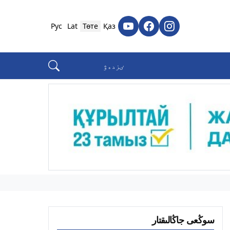
Рус
Lat
Төте
Қаз
سوڭعى جاڭالىقتار