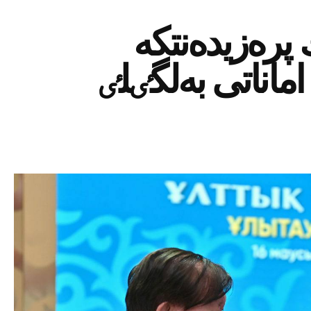
 پرەزيدەنتكە
اناتى بەلگٸلٸ