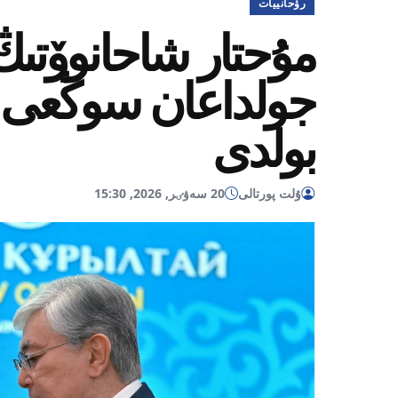
رۋحانييات
مۇحتار شاحانوۆتىڭ
جولداعان سوڭعى ام
بولدى
ۇلت پورتالى
20 سەۋٸر, 2026, 15:30